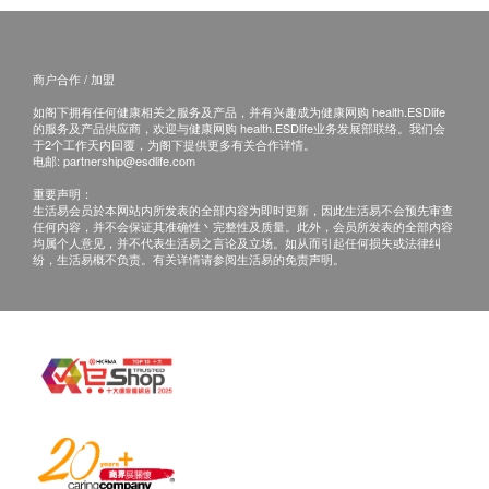
商户合作 / 加盟
如阁下拥有任何健康相关之服务及产品，并有兴趣成为健康网购 health.ESDlife
的服务及产品供应商，欢迎与健康网购 health.ESDlife业务发展部联络。我们会
于2个工作天内回覆，为阁下提供更多有关合作详情。
电邮:
partnership@esdlife.com
重要声明：
生活易会员於本网站内所发表的全部内容为即时更新，因此生活易不会预先审查
任何内容，并不会保证其准确性丶完整性及质量。此外，会员所发表的全部内容
均属个人意见，并不代表生活易之言论及立场。如从而引起任何损失或法律纠
纷，生活易概不负责。有关详情请参阅生活易的免责声明。