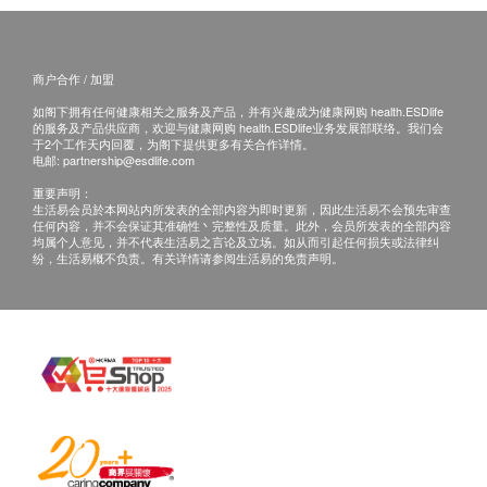
商户合作 / 加盟
如阁下拥有任何健康相关之服务及产品，并有兴趣成为健康网购 health.ESDlife
的服务及产品供应商，欢迎与健康网购 health.ESDlife业务发展部联络。我们会
于2个工作天内回覆，为阁下提供更多有关合作详情。
电邮:
partnership@esdlife.com
重要声明：
生活易会员於本网站内所发表的全部内容为即时更新，因此生活易不会预先审查
任何内容，并不会保证其准确性丶完整性及质量。此外，会员所发表的全部内容
均属个人意见，并不代表生活易之言论及立场。如从而引起任何损失或法律纠
纷，生活易概不负责。有关详情请参阅生活易的免责声明。