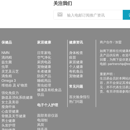
关注我们
保健品
家居健康
健康资讯
商户合作 / 加盟
如阁下拥有任何健康相关
NMN
日常家电
身体检查
及产品供应商，欢迎与健
滴鸡精
空气净化
疫苗
回覆，为阁下提供更
益生菌
厨房电器
家居健康
电邮:
partnership@es
虫草
宠物健康
个人健康
灵芝及云芝
长者健康
有机食品
重要声明：
滴鱼精
防疫产品
宠物健康
生活易会员於本网站
Omega 3
睡眠用品
容，并不会保证其准
维他命 及 矿物质
害虫处理
常见问题
见，并不代表生活易
健康及有机食品
责。有关详情请参阅
强化免疫力
饮品
首次验身指引
肠道及消化系统健康
热门问题
女士及美容
电子个人护理
瘦身纤体
心血管健康
面部美容仪器
骨骼及关节健康
电须刨
男士健康
风筒
头发护理
脱毛器
孕妇健康