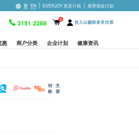
繁
EN
EVERJOY 奖赏计画
推荐朋友计划
1
3151 2288
登入以赚取更多优惠
优惠
商户分类
企业计划
健康资讯
转
支
帐
票