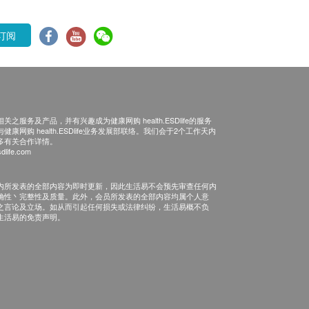
订阅
之服务及产品，并有兴趣成为健康网购 health.ESDlife的服务
康网购 health.ESDlife业务发展部联络。我们会于2个工作天内
多有关合作详情。
dlife.com
内所发表的全部内容为即时更新，因此生活易不会预先审查任何内
确性丶完整性及质量。此外，会员所发表的全部内容均属个人意
之言论及立场。如从而引起任何损失或法律纠纷，生活易概不负
生活易的免责声明。