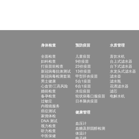
身体检查
预防疫苗
水质管理
全面检查
儿童疫苗
直饮水机
妇科检查
9价疫苗
台上式滤水器
打疫苗前检查
23价疫苗
台下式滤水器
新冠病毒抗体测试
13价疫苗
水龙头式滤水器
新冠病毒检测套装
甲型肝炎疫苗
滤水壶
男士健康
5合1疫苗
滤水瓶
心血管/三高风险
6合1疫苗
花洒滤水器
婚前检查
水痘疫苗
滤芯
备孕检查
轮状病毒口服疫苗
电解水机
过敏症
日本脑炎疫苗
内视镜服务
癌症测试
健康管理
家佣体检
DNA 测试
血压计
视力检查
血糖及胆固醇检测
听力检查
体温计
中医保健
电子磅