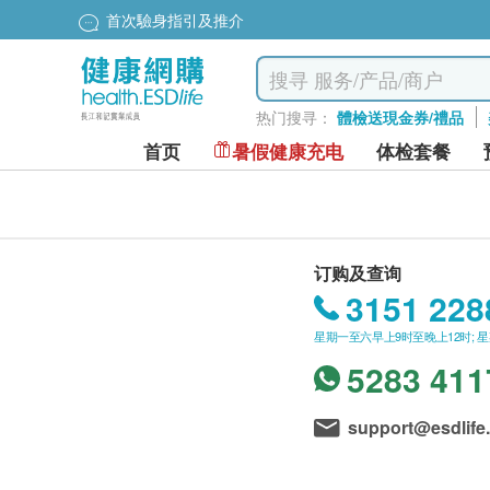
首次驗身指引及推介
热门搜寻：
體檢送現金券/禮品
首页
暑假健康充电
体检套餐
订购及查询
3151 228
星期一至六早上9时至晚上12时; 
5283 411
support@esdlife