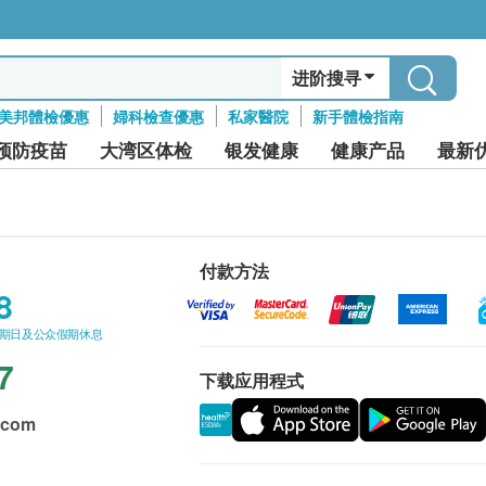
进阶搜寻
美邦體檢優惠
婦科檢查優惠
私家醫院
新手體檢指南
预防疫苗
大湾区体检
银发健康
健康产品
最新
付款方法
8
星期日及公众假期休息
7
下载应用程式
.com