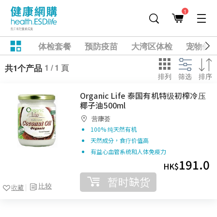
1
体检套餐
预防疫苗
大湾区体检
宠物健
1 / 1 頁
共1个产品
排列
筛选
排序
Organic Life 泰国有机特级初榨冷压
椰子油500ml
营康荟
100% 纯天然有机
天然成分，食疗价值高
有益心血管系统和人体免疫力
191.0
HK$
暂时缺货
比较
收藏