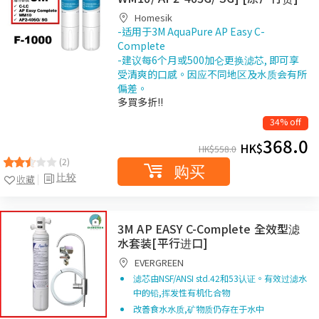
Homesik
-适用于3M AquaPure AP Easy C-
Complete
-建议每6个月或500加仑更换滤芯, 即可享
受清爽的口感。因应不同地区及水质会有所
偏差。
多買多折!!
34% off
368.0
HK$
HK$
558.0
(2)
购买
比较
收藏
3M AP EASY C-Complete 全效型滤
水套装[平行进口]
EVERGREEN
滤芯由NSF/ANSI std.42和53认证。有效过滤水
中的铅,挥发性有机化合物
改善食水水质,矿物质仍存在于水中