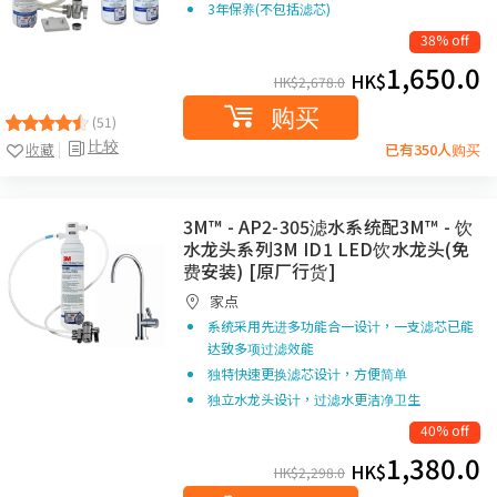
3年保养(不包括滤芯)
38% off
1,650.0
HK$
HK$
2,678.0
购买
(51)
比较
收藏
已有350人购买
3M™ - AP2-305滤水系统配3M™ - 饮
水龙头系列3M ID1 LED饮水龙头(免
费安装) [原厂行货]
家点
系统采用先进多功能合一设计，一支滤芯已能
达致多项过滤效能
独特快速更换滤芯设计，方便简单
独立水龙头设计，过滤水更洁净卫生
40% off
1,380.0
HK$
HK$
2,298.0