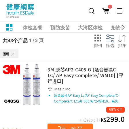
1
体检套餐
预防疫苗
大湾区体检
宠物健
1 / 3 頁
共43个产品
排列
筛选
排序
3M
3M 滤芯AP2-C405-G [适合替换C-
LC/ AP Easy Complete/ WM10] [平
行进口]
Mag n Mo
适合替换AP Easy Lc/AP Easy Complete/C-
Complete/C LC/AP305/AP2-WM10....系列
68% off
299.0
HK$
HK$
920.0
购买