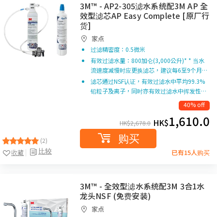
3M™ - AP2-305滤水系统配3M AP 全
效型滤芯AP Easy Complete [原厂行
货]
家点
过滤精密度：0.5微米
有效过滤水量：800加仑(3,000公升)* * 当水
流速度减慢时应更换滤芯，建议每6至9个月…
滤芯通过NSF认证，有效过滤水中平均99.3%
铅粒子及离子，同时亦有效过滤水中挥发性…
40% off
1,610.0
HK$
HK$
2,678.0
购买
(2)
比较
收藏
已有15人购买
3M™ - 全效型滤水系统配3M 3合1水
龙头NSF (免费安装)
家点