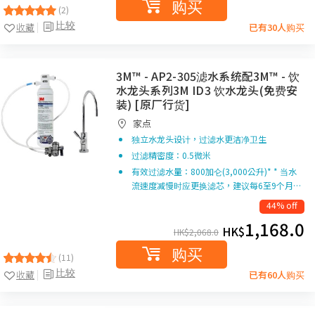
购买
(2)
比较
收藏
已有30人购买
3M™ - AP2-305滤水系统配3M™ - 饮
水龙头系列3M ID3 饮水龙头(免费安
装) [原厂行货]
家点
独立水龙头设计，过滤水更洁净卫生
过滤精密度：0.5微米
有效过滤水量：800加仑(3,000公升)* * 当水
流速度减慢时应更换滤芯，建议每6至9个月…
44% off
1,168.0
HK$
HK$
2,068.0
购买
(11)
比较
收藏
已有60人购买