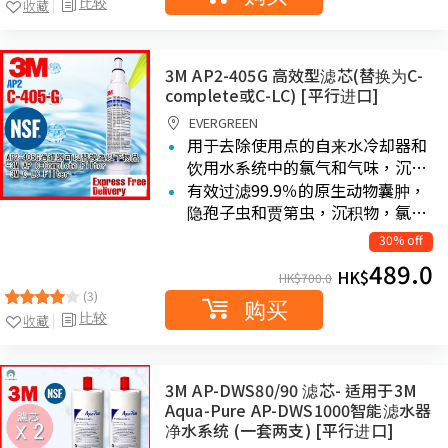
比较
收藏
3M AP2-405G 高效型滤芯(替换为C-
complete或C-LC) [平行进口]
EVERGREEN
用于去除使用点的自来水冷却器和
饮用水系统中的氯气和气味，沉…
有效过滤99.9％的原生动物囊肿，
隐孢子虫和贾第虫，沉积物，氯…
30% off
489.0
HK$
HK$
700.0
(3)
购买
比较
收藏
3M AP-DWS80/90 滤芯- 适用于3M
Aqua-Pure AP-DWS1000智能滤水器
净水系统 (一套两支) [平行进口]