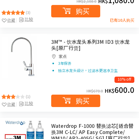
HK$
HK$
2,108.0
购买
(3)
比较
收藏
已有10人购买
3M™ - 饮水龙头系列3M ID3 饮水龙
头[原厂行货]
家点
3年保养
独立水龙头设计，过滤水更洁净卫生
10% off
600.0
HK$
HK$
670.0
(1)
购买
比较
收藏
Waterdrop F-1000 替换滤芯[适合替
换3M C-LC/ AP Easy Complete/
WM10/ AP2-405G/ SG] [原厂行货]