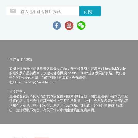
订阅
商户合作 / 加盟
如阁下拥有任何健康相关之服务及产品，并有兴趣成为健康网购 health.ESDlife
的服务及产品供应商，欢迎与健康网购 health.ESDlife业务发展部联络。我们会
于2个工作天内回覆，为阁下提供更多有关合作详情。
电邮:
partnership@esdlife.com
重要声明：
生活易会员於本网站内所发表的全部内容为即时更新，因此生活易不会预先审查
任何内容，并不会保证其准确性丶完整性及质量。此外，会员所发表的全部内容
均属个人意见，并不代表生活易之言论及立场。如从而引起任何损失或法律纠
纷，生活易概不负责。有关详情请参阅生活易的免责声明。