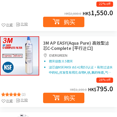
22% off
1,550.0
HK$
HK$
2,000.0
购买
比较
收藏
3M AP EASY(Aqua Pure) 高效型滤
芯C-Complete [平行进口]
EVERGREEN
微米级数:0.5微米
滤芯由NSF/ANSI std.42和53认证。有效过滤水
中的铅,挥发性有机化合物#,锈,氯的味道,气…
28% off
795.0
HK$
HK$
1,100.0
(2)
购买
比较
收藏