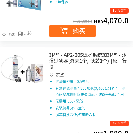
3年保养
10% off
4,070.0
HK$
HK$
4,530.0
购买
比较
收藏
3M™ - AP2-305滤水系统加3M™ - 沐
浴过滤器(外壳1个, 滤芯1个) [原厂行
货]
家点
过滤精密度：0.5微米
有效过滤水量：800加仑(3,000公升)* * 当水
流速度减慢时应更换滤芯，建议每6至9个月…
无需用电,小巧设计
安装简易,不占空间
滤芯替换方便,使用寿命长
49% off
1,080.0