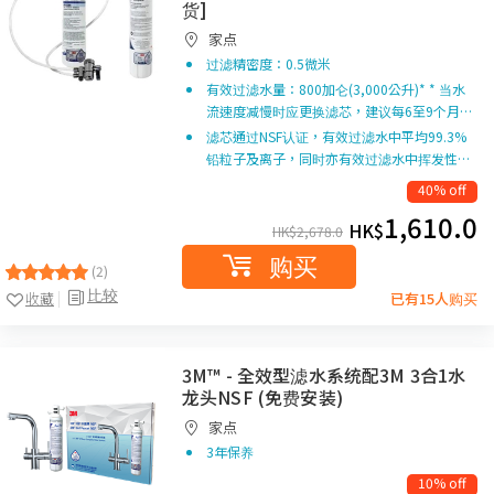
货]
家点
过滤精密度：0.5微米
有效过滤水量：800加仑(3,000公升)* * 当水
流速度减慢时应更换滤芯，建议每6至9个月…
滤芯通过NSF认证，有效过滤水中平均99.3%
铅粒子及离子，同时亦有效过滤水中挥发性…
40% off
1,610.0
HK$
HK$
2,678.0
购买
(2)
比较
收藏
已有15人购买
3M™ - 全效型滤水系统配3M 3合1水
龙头NSF (免费安装)
家点
3年保养
10% off