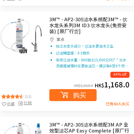
3M™ - AP2-305滤水系统配3M™ - 饮
水龙头系列3M ID3 饮水龙头(免费安
装) [原厂行货]
家点
独立水龙头设计，过滤水更洁净卫生
过滤精密度：0.5微米
有效过滤水量：800加仑(3,000公升)* * 当水
流速度减慢时应更换滤芯，建议每6至9个月…
44% off
1,168.0
HK$
HK$
2,068.0
购买
(11)
比较
收藏
已有60人购买
3M™ - AP2-305滤水系统配3M AP 全
效型滤芯AP Easy Complete [原厂行