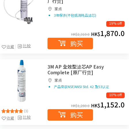
厂行货]
家点
3年保养(不包括消秏品滤芯)
19% off
1,870.0
HK$
HK$
2,310.0
购买
比较
收藏
3M AP 全效型滤芯AP Easy
Complete [原厂行货]
家点
产品荣获NSF/ANSI Std. 42 及53认证
10% off
1,152.0
HK$
HK$
1,280.0
(3)
购买
比较
收藏