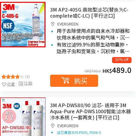
3M AP2-405G 高效型滤芯(替换为C-
complete或C-LC) [平行进口]
EVERGREEN
用于去除使用点的自来水冷却器和
饮用水系统中的氯气和气味，沉…
有效过滤99.9％的原生动物囊肿，
隐孢子虫和贾第虫，沉积物，氯…
30% off
489.0
HK$
HK$
700.0
(3)
购买
比较
收藏
3M AP-DWS80/90 滤芯- 适用于3M
Aqua-Pure AP-DWS1000智能滤水器
净水系统 (一套两支) [平行进口]
EVERGREEN
滤芯兼容3US-F005, F006-5