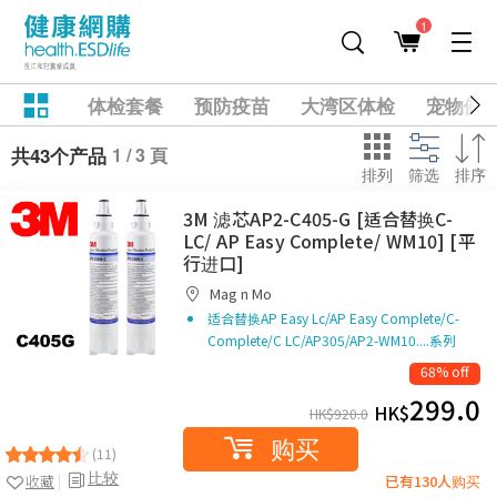
1
体检套餐
预防疫苗
大湾区体检
宠物健
1 / 3 頁
共43个产品
排列
筛选
排序
3M 滤芯AP2-C405-G [适合替换C-
LC/ AP Easy Complete/ WM10] [平
行进口]
Mag n Mo
适合替换AP Easy Lc/AP Easy Complete/C-
Complete/C LC/AP305/AP2-WM10....系列
68% off
299.0
HK$
HK$
920.0
购买
(11)
比较
收藏
已有130人购买