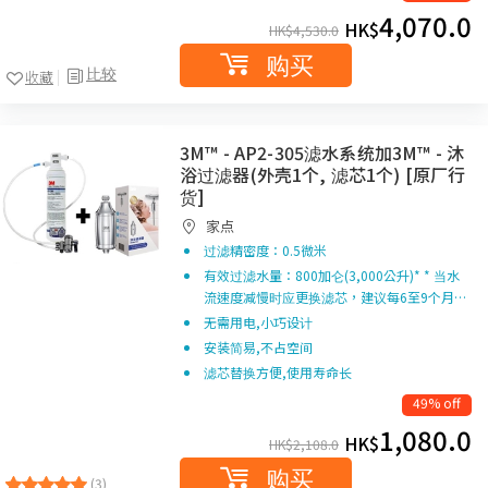
4,070.0
HK$
HK$
4,530.0
购买
比较
收藏
3M™ - AP2-305滤水系统加3M™ - 沐
浴过滤器(外壳1个, 滤芯1个) [原厂行
货]
家点
过滤精密度：0.5微米
有效过滤水量：800加仑(3,000公升)* * 当水
流速度减慢时应更换滤芯，建议每6至9个月…
无需用电,小巧设计
安装简易,不占空间
滤芯替换方便,使用寿命长
49% off
1,080.0
HK$
HK$
2,108.0
购买
(3)