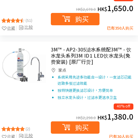
1,650.0
HK$
HK$
2,678.0
购买
(51)
比较
收藏
已有350人购买
3M™ - AP2-305滤水系统配3M™ - 饮
水龙头系列3M ID1 LED饮水龙头(免
费安装) [原厂行货]
家点
系统采用先进多功能合一设计，一支滤芯已能
达致多项过滤效能
独特快速更换滤芯设计，方便简单
独立水龙头设计，过滤水更洁净卫生
40% off
1,380.0
HK$
HK$
2,298.0
购买
(2)
比较
收藏
已有30人购买