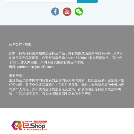
商户合作 / 加盟
如阁下拥有任何健康相关之服务及产品，并有兴趣成为健康网购 health.ESDlife
的服务及产品供应商，欢迎与健康网购 health.ESDlife业务发展部联络。我们会
于2个工作天内回覆，为阁下提供更多有关合作详情。
电邮:
partnership@esdlife.com
重要声明：
生活易会员於本网站内所发表的全部内容为即时更新，因此生活易不会预先审查
任何内容，并不会保证其准确性丶完整性及质量。此外，会员所发表的全部内容
均属个人意见，并不代表生活易之言论及立场。如从而引起任何损失或法律纠
纷，生活易概不负责。有关详情请参阅生活易的免责声明。