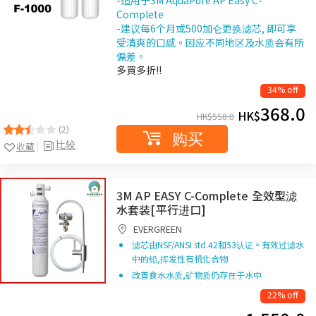
-适用于3M AquaPure AP Easy C-
Complete
-建议每6个月或500加仑更换滤芯, 即可享
受清爽的口感。因应不同地区及水质会有所
偏差。
多買多折!!
34% off
368.0
HK$
HK$
558.0
(2)
购买
比较
收藏
3M AP EASY C-Complete 全效型滤
水套装[平行进口]
EVERGREEN
滤芯由NSF/ANSI std.42和53认证。有效过滤水
中的铅,挥发性有机化合物
改善食水水质,矿物质仍存在于水中
22% off