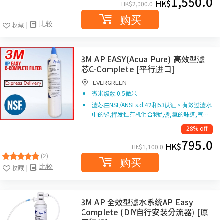
1,550.0
HK$
HK$
2,000.0
购买
比较
收藏
3M AP EASY(Aqua Pure) 高效型滤
芯C-Complete [平行进口]
EVERGREEN
微米级数:0.5微米
滤芯由NSF/ANSI std.42和53认证。有效过滤水
中的铅,挥发性有机化合物#,锈,氯的味道,气…
28% off
795.0
HK$
HK$
1,100.0
(2)
购买
比较
收藏
3M AP 全效型滤水系统AP Easy
Complete (DIY自行安装分流器) [原