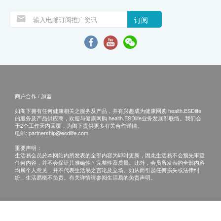
订阅
商户合作 / 加盟
如阁下拥有任何健康相关之服务及产品，并有兴趣成为健康网购 health.ESDlife
的服务及产品供应商，欢迎与健康网购 health.ESDlife业务发展部联络。我们会
于2个工作天内回覆，为阁下提供更多有关合作详情。
电邮:
partnership@esdlife.com
重要声明：
生活易会员於本网站内所发表的全部内容为即时更新，因此生活易不会预先审查
任何内容，并不会保证其准确性丶完整性及质量。此外，会员所发表的全部内容
均属个人意见，并不代表生活易之言论及立场。如从而引起任何损失或法律纠
纷，生活易概不负责。有关详情请参阅生活易的免责声明。