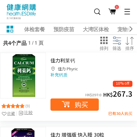
1
体检套餐
预防疫苗
大湾区体检
宠物健
1 / 1 頁
共4个产品
排列
筛选
排序
佳力利莱钙
佳力 Phyric
补充钙质
10% off
267.3
HK$
HK$
297.0
购买
(9)
比较
收藏
已有30人购买
佳力 增强版 快入睡 30粒