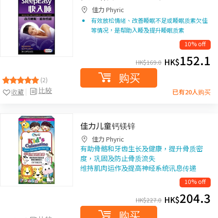
佳力 Phyric
有效放松情绪、改善睡眠不足或睡眠质素欠佳
等情况，是帮助入睡及提升睡眠质素
10% off
152.1
HK$
HK$
169.0
购买
(2)
比较
收藏
已有20人购买
佳力儿童钙镁锌
佳力 Phyric
有助骨骼和牙齿生长及健康，提升骨质密
度，巩固及防止骨质流失
维持肌肉运作及提高神经系统讯息传递
10% off
204.3
HK$
HK$
227.0
购买