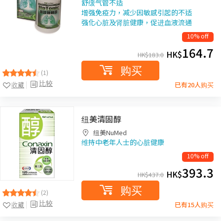
舒缓气管不适
增强免疫力，减少因敏感引起的不适
强化心脏及肾脏健康，促进血液流通
10% off
164.7
HK$
HK$
183.0
购买
(1)
比较
收藏
已有20人购买
纽美清固醇
纽美NuMed
维持中老年人士的心脏健康
10% off
393.3
HK$
HK$
437.0
购买
(2)
比较
收藏
已有15人购买