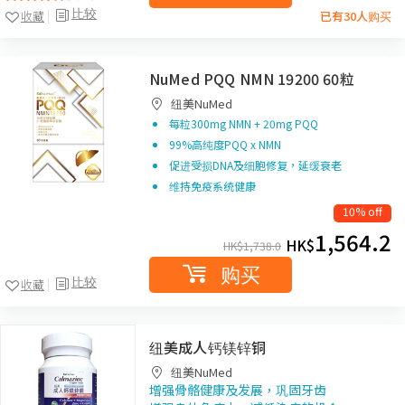
比较
收藏
已有30人购买
NuMed PQQ NMN 19200 60粒
纽美NuMed
每粒300mg NMN + 20mg PQQ
99%高纯度PQQ x NMN
促进受损DNA及细胞修复，延缓衰老
维持免疫系统健康
10% off
1,564.2
HK$
HK$
1,738.0
购买
比较
收藏
纽美成人钙镁锌铜
纽美NuMed
增强骨骼健康及发展，巩固牙齿