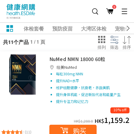
1
体检套餐
预防疫苗
大湾区体检
宠物健
1 / 1 頁
共11个产品
排列
筛选
排序
NuMed NMN 18000 60粒
纽美NuMed
每粒300mg NMN
提升NAD+水平
维护细胞健康，抗衰老，养颜美肌
提升身体机能，促进新陈代谢和能量产生
提升专注力和记忆力
10% off
1,159.2
HK$
HK$
1,288.0
购买
(11)