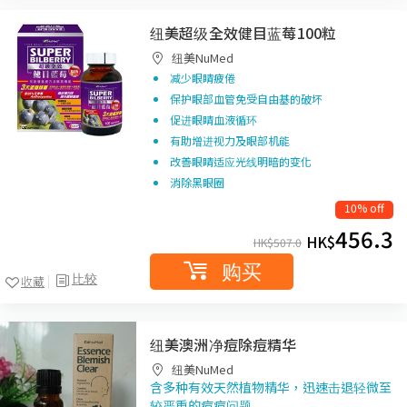
纽美超级全效健目蓝莓100粒
纽美NuMed
减少眼睛疲倦
保护眼部血管免受自由基的破坏
促进眼睛血液循环
有助增进视力及眼部机能
改善眼睛适应光线明暗的变化
消除黑眼圈
10% off
456.3
HK$
HK$
507.0
购买
比较
收藏
纽美澳洲净痘除痘精华
纽美NuMed
含多种有效天然植物精华，迅速击退轻微至
较严重的痘痘问题