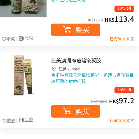
10% off
113.4
HK$
HK$
126.0
购买
比较
收藏
已有50人购买
纽美澳洲净痘暗疮凝胶
纽美NuMed
含多种有效天然植物精华，迅速击退轻微至
较严重的痘痘问题
10% off
97.2
HK$
HK$
108.0
购买
比较
收藏
已有10人购买