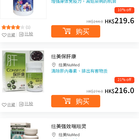
增强身体免疫力，减低染病的机会
10% off
219.6
HK$
HK$
244.0
(1)
购买
比较
收藏
纽美保肝康
纽美NuMed
清除肝内毒素、排出有害物质
21% off
216.0
HK$
HK$
274.0
购买
比较
收藏
纽美强效喘顺灵
纽美NuMed