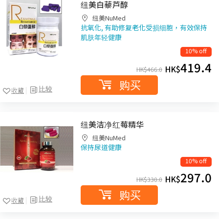
纽美白藜芦醇
纽美NuMed
抗氧化, 有助修复老化受损细胞，有效保持
肌肤年轻健康
10% off
419.4
HK$
HK$
466.0
购买
比较
收藏
纽美洁净红莓精华
纽美NuMed
保持尿道健康
10% off
297.0
HK$
HK$
330.0
购买
比较
收藏