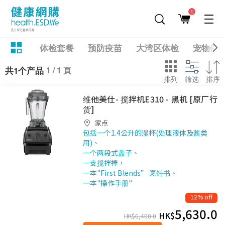
1
体检套餐
预防疫苗
大湾区体检
宠物健
1 / 1 頁
共1个产品
排列
筛选
排序
维他美仕- 搅拌机E310 - 黑机 [原厂行
货]
家点
包括一个1.4公升的湿杯(处理液体及酱类
用)、
一个两段式盖子、
一支搅拌捧，
一本"First Blends” 烹饪书、
一本"操作手册"
12% off
5,630.0
HK$
HK$
6,400.0