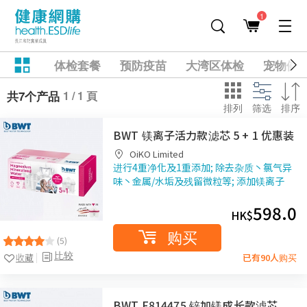
1
体检套餐
预防疫苗
大湾区体检
宠物健
1 / 1 頁
共7个产品
排列
筛选
排序
BWT 镁离子活力款滤芯 5 + 1 优惠装
OiKO Limited
进行4重净化及1重添加; 除去杂质丶氯气异
味丶金属/水垢及残留微粒等; 添加镁离子
598.0
HK$
购买
(5)
比较
收藏
已有90人购买
BWT F814475 锌加镁成长款滤芯