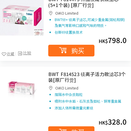
(5+1个装) [原厂行货]
OiKO Limited
BWT锌+ 镁离子滤芯,可减少重金属(如铅和铜)
及氯气等影响口感和气味的物质。
创新锌镁置换技术
798.0
HK$
购买
比较
收藏
BWT F814523 镁离子活力款滤芯3个
装[原厂行货]
OiKO Limited
阻隔水中杂质颗粒
吸附水中水垢、石灰质及如铅、铜等重金属
添加人体所需微量元素镁
328.0
HK$