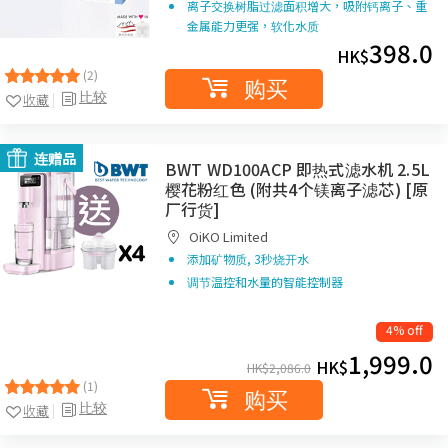
离子交换树脂过滤面积增大，吸附钙离子、重
金属能力更强，软化水质
398.0
HK$
(2)
购买
比较
收藏
连赠品
BWT WD100ACP 即热式滤水机 2.5L
樱花粉红色 (附共4个镁离子滤芯) [原
厂行货]
OiKO Limited
添加矿物质, 3秒烧开水
调节温控和水量的智能控制器
4% off
1,999.0
HK$
HK$
2,086.0
(1)
购买
比较
收藏