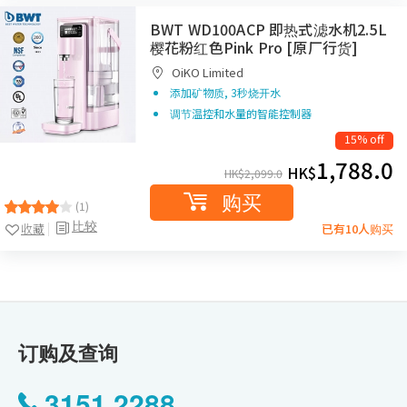
BWT WD100ACP 即热式滤水机2.5L
樱花粉红色Pink Pro [原厂行货]
OiKO Limited
添加矿物质, 3秒烧开水
调节温控和水量的智能控制器
15% off
1,788.0
HK$
HK$
2,099.0
购买
(1)
比较
收藏
已有10人购买
订购及查询
3151 2288