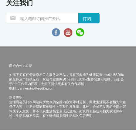
关注我们
订阅
商户合作 / 加盟
如阁下拥有任何健康相关之服务及产品，并有兴趣成为健康网购 health.ESDlife
的服务及产品供应商，欢迎与健康网购 health.ESDlife业务发展部联络。我们会
于2个工作天内回覆，为阁下提供更多有关合作详情。
电邮:
partnership@esdlife.com
重要声明：
生活易会员於本网站内所发表的全部内容为即时更新，因此生活易不会预先审查
任何内容，并不会保证其准确性丶完整性及质量。此外，会员所发表的全部内容
均属个人意见，并不代表生活易之言论及立场。如从而引起任何损失或法律纠
纷，生活易概不负责。有关详情请参阅生活易的免责声明。