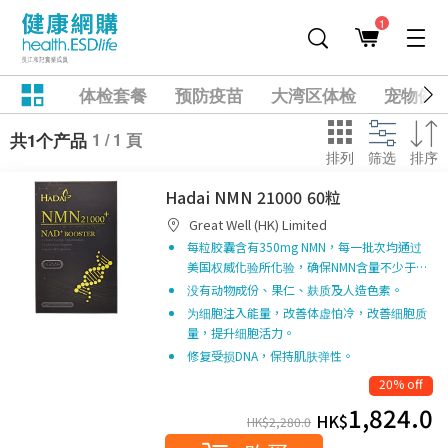
1
体检套餐
预防疫苗
大湾区体检
宠物健
1 / 1 頁
共1个产品
排列
筛选
排序
Hadai NMN 21000 60粒
Great Well (HK) Limited
每粒胶囊含有350mg NMN，每一批次均通过
美国权威化验所化验，确保NMN含量不少于…
没有动物成份、果仁、麸质及人造色素。
为细胞注入能量，改善体虚怕冷，改善细胞质
量，提升细胞活力。
修复受损DNA，保持肌肤弹性。
20% off
1,824.0
HK$
HK$
2,280.0