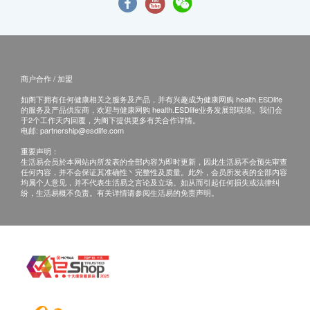
商户合作 / 加盟
如阁下拥有任何健康相关之服务及产品，并有兴趣成为健康网购 health.ESDlife
的服务及产品供应商，欢迎与健康网购 health.ESDlife业务发展部联络。我们会
于2个工作天内回覆，为阁下提供更多有关合作详情。
电邮:
partnership@esdlife.com
重要声明：
生活易会员於本网站内所发表的全部内容为即时更新，因此生活易不会预先审查
任何内容，并不会保证其准确性丶完整性及质量。此外，会员所发表的全部内容
均属个人意见，并不代表生活易之言论及立场。如从而引起任何损失或法律纠
纷，生活易概不负责。有关详情请参阅生活易的免责声明。