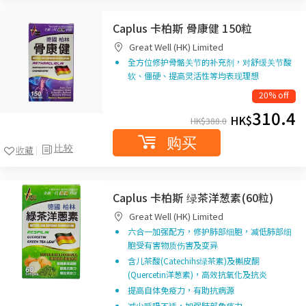
Caplus 卡柏斯 骨康健 150粒
Great Well (HK) Limited
全方位修护骨骼关节的补充剂，对舒缓关节酸
软、僵硬、提高灵活性等均表现理想
20% off
310.4
HK$
HK$
388.0
购买
比较
收藏
Caplus 卡柏斯 绿茶洋葱素(60粒)
Great Well (HK) Limited
六合一加强配方，修护肺部细胞，减低肺部细
胞受有害物质伤害及变异
含儿茶酸(Catechihs绿茶素)及槲皮酮
(Quercetin洋葱素)，高效抗氧化及抗炎
提高自体免疫力，有助抗病源
减少呼吸不适，加强肺部免疫力