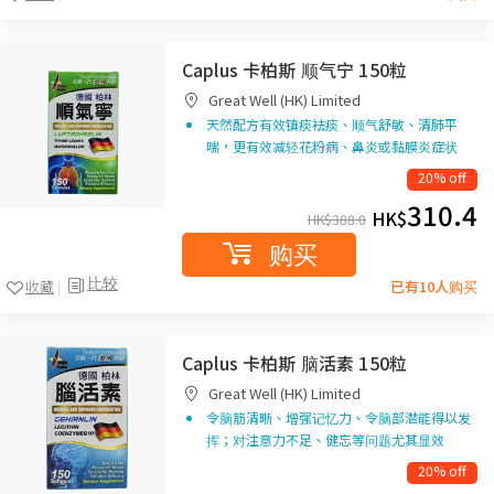
Caplus 卡柏斯 顺气宁 150粒
Great Well (HK) Limited
天然配方有效镇痰袪痰、顺气舒敏、清肺平
喘，更有效减轻花粉病、鼻炎或黏膜炎症状
20% off
310.4
HK$
HK$
388.0
购买
比较
收藏
已有10人购买
Caplus 卡柏斯 脑活素 150粒
Great Well (HK) Limited
令脑筋清晰、增强记忆力、令脑部潜能得以发
挥；对注意力不足、健忘等问题尤其显效
20% off