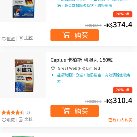
病、鼻炎或黏膜炎症状，减轻塞窦
20% off
374.4
HK$
HK$
468.0
购买
比较
收藏
Caplus 卡柏斯 利胆丸 150粒
Great Well (HK) Limited
能帮助胆汁分泌，预防梗塞，有效清除废物毒
素
20% off
310.4
HK$
HK$
388.0
购买
(2)
比较
收藏
已有10人购买