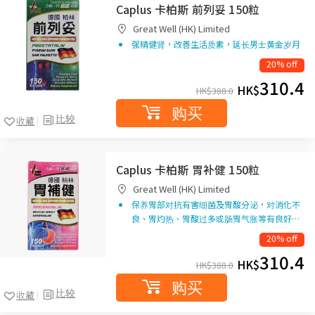
Caplus 卡柏斯 前列妥 150粒
Great Well (HK) Limited
强精健肾，改善生活质素，延长男士黄金岁月
20% off
310.4
HK$
HK$
388.0
购买
比较
收藏
Caplus 卡柏斯 胃补健 150粒
Great Well (HK) Limited
保养胃部对抗有害细菌及胃酸分泌，对消化不
良、胃灼热、胃酸过多或肠胃气胀等有良好…
20% off
310.4
HK$
HK$
388.0
购买
比较
收藏