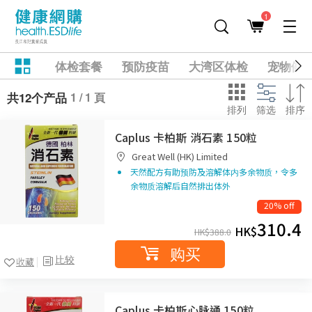
1
体检套餐
预防疫苗
大湾区体检
宠物健
1 / 1 頁
共12个产品
排列
筛选
排序
Caplus 卡柏斯 消石素 150粒
Great Well (HK) Limited
天然配方有助预防及溶解体内多余物质，令多
余物质溶解后自然排出体外
20% off
310.4
HK$
HK$
388.0
购买
比较
收藏
Caplus 卡柏斯心脉通 150粒