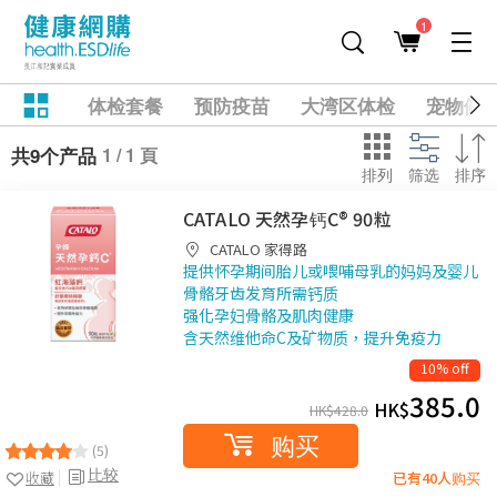
1
体检套餐
预防疫苗
大湾区体检
宠物健
1 / 1 頁
共9个产品
排列
筛选
排序
CATALO 天然孕钙C® 90粒
CATALO 家得路
提供怀孕期间胎儿或喂哺母乳的妈妈及婴儿
骨骼牙齿发育所需钙质
强化孕妇骨骼及肌肉健康
含天然维他命C及矿物质，提升免疫力
10% off
385.0
HK$
HK$
428.0
购买
(5)
比较
收藏
已有40人购买