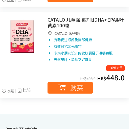
CATALO 儿童强脑护眼DHA+EPA&叶
黄素100粒
CATALO 家得路
有助促进眼部及脑部健康
有效对抗蓝光伤害
专为小朋友设计的软胶囊易于咀嚼吞服
天然果味，美味又好吸收
10% off
448.0
HK$
HK$
498.0
购买
比较
收藏