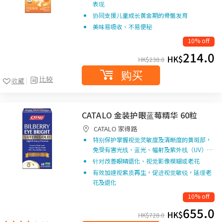
表现
协同支援儿童成长黄金期的骨骼发育
美味易吸收、不易便秘
10% off
214.0
HK$
HK$
238.0
购买
比较
收藏
CATALO 金装护眼蓝莓精华 60粒
CATALO 家得路
特别保护掌握视觉灵敏度及清晰度的黄斑部，
免受有害光线、蓝光、幅射及紫外线（UV）…
针对改善眼睛退化、视觉影像模糊或老花
有效加速视紫质再生，促进视觉敏锐，延缓老
花及退化
10% off
655.0
HK$
HK$
728.0