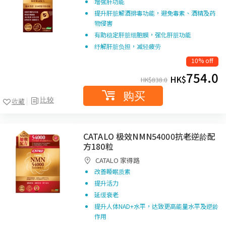
增强肝功能
提升肝脏解酒排毒功能，避免毒素、酒精及药
物侵害
有助稳定肝脏细胞膜，强化肝脏功能
纾解肝脏负担，减轻疲劳
10% off
754.0
HK$
HK$
838.0
购买
比较
收藏
CATALO 极效NMN54000抗老逆龄配
方180粒
CATALO 家得路
改善睡眠质素
提升活力
延缓衰老
提升人体NAD+水平，达致更高能量水平及逆龄
作用