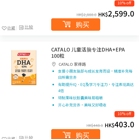
10% off
2,599.0
HK$
HK$
2,888.0
购买
比较
收藏
CATALO 儿童活脑专注DHA+EPA
100粒
CATALO 家得路
支援小朋友脑部与成长发育而设，精准补充每
日所需营养
有助提升IQ、EQ及学习专注力，专注表现高达
4倍
特制果味软胶囊美味易咀嚼
开心补充营养，美味又好吸收
10% off
403.0
HK$
HK$
448.0
购买
比较
收藏