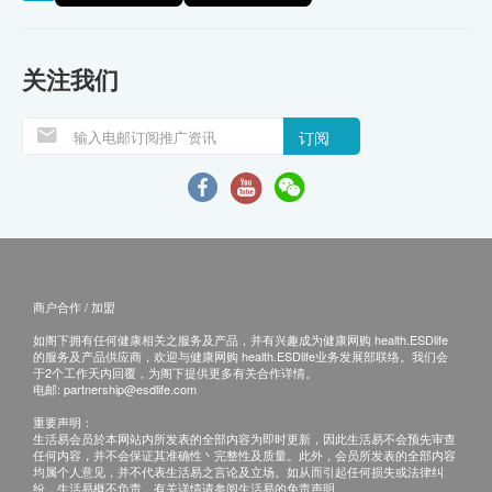
关注我们
订阅
商户合作 / 加盟
如阁下拥有任何健康相关之服务及产品，并有兴趣成为健康网购 health.ESDlife
的服务及产品供应商，欢迎与健康网购 health.ESDlife业务发展部联络。我们会
于2个工作天内回覆，为阁下提供更多有关合作详情。
电邮:
partnership@esdlife.com
重要声明：
生活易会员於本网站内所发表的全部内容为即时更新，因此生活易不会预先审查
任何内容，并不会保证其准确性丶完整性及质量。此外，会员所发表的全部内容
均属个人意见，并不代表生活易之言论及立场。如从而引起任何损失或法律纠
纷，生活易概不负责。有关详情请参阅生活易的免责声明。