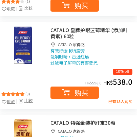
(1)
购买
比较
收藏
CATALO 皇牌护眼蓝莓精华 (添加叶
黄素) 60粒
CATALO 家得路
有效纾缓眼睛疲劳
滋润眼睛，击退红筋
过滤电子屏幕的有害蓝光
10% off
538.0
HK$
HK$
598.0
购买
(3)
比较
收藏
已有15人购买
CATALO 特强金装护肝宝30粒
CATALO 家得路