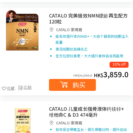
CATALO 完美极效NMN逆龄再生配方
120粒
CATALO 家得路
能有效提升体内NAD+，为各个器官的细胞注入
能量
激活细胞达巅峰状态
全方位逆转衰老，大大提升身体各项机能用
10% off
3,859.0
HK$
HK$
4,288.0
购买
比较
收藏
CATALO 儿童成长强骨液体钙镁锌+
维他命C & D3 474毫升
CATALO 家得路
有效促进骨骼生长，强化骨骼结构，提升运动