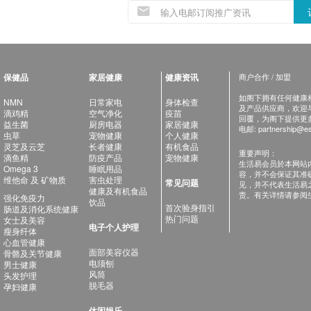
保健品
家居健康
健康资讯
商户合作 / 加盟
如阁下拥有任何健康相关
NMN
日常家电
身体检查
及产品供应商，欢迎与健
滴鸡精
空气净化
疫苗
回覆，为阁下提供更
益生菌
厨房电器
家居健康
电邮:
partnership@es
虫草
宠物健康
个人健康
灵芝及云芝
长者健康
有机食品
重要声明：
滴鱼精
防疫产品
宠物健康
生活易会员於本网站
Omega 3
睡眠用品
容，并不会保证其准
维他命 及 矿物质
害虫处理
常见问题
见，并不代表生活易
健康及有机食品
责。有关详情请参阅
强化免疫力
饮品
首次验身指引
肠道及消化系统健康
热门问题
女士及美容
电子个人护理
瘦身纤体
心血管健康
面部美容仪器
骨骼及关节健康
电须刨
男士健康
风筒
头发护理
脱毛器
孕妇健康
休闲娱乐