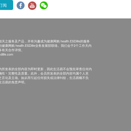
订阅
之服务及产品，并有兴趣成为健康网购 health.ESDlife的服务
康网购 health.ESDlife业务发展部联络。我们会于2个工作天内
多有关合作详情。
dlife.com
内所发表的全部内容为即时更新，因此生活易不会预先审查任何内
确性丶完整性及质量。此外，会员所发表的全部内容均属个人意
之言论及立场。如从而引起任何损失或法律纠纷，生活易概不负
生活易的免责声明。