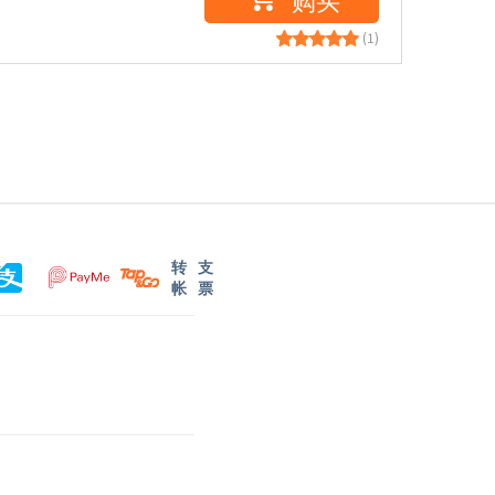
(1)
转
支
帐
票