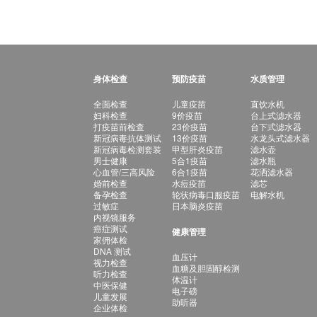
身体检查
预防疫苗
水质管理
全面检查
儿童疫苗
直饮水机
妇科检查
9价疫苗
台上式滤水器
打疫苗前检查
23价疫苗
台下式滤水器
新冠病毒抗体测试
13价疫苗
水龙头式滤水器
新冠病毒检测套装
甲型肝炎疫苗
滤水壶
男士健康
5合1疫苗
滤水瓶
心血管/三高风险
6合1疫苗
花洒滤水器
婚前检查
水痘疫苗
滤芯
备孕检查
轮状病毒口服疫苗
电解水机
过敏症
日本脑炎疫苗
内视镜服务
癌症测试
健康管理
家佣体检
DNA 测试
血压计
视力检查
血糖及胆固醇检测
听力检查
体温计
中医保健
电子磅
儿童发展
助听器
企业体检