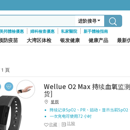
进阶搜寻
美邦體檢優惠
婦科檢查優惠
私家醫院
新手體檢指南
预防疫苗
大湾区体检
银发健康
健康产品
最新
/ 1 頁
Wellue O2 Max 持续血氧
货]
星辰
持续记录SpO2、PR、运动，显示当前SpO2、
一次充电可使用72 小时
比较
收藏