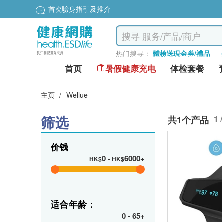
首次驗身指引及推介
热门搜寻：
體檢送現金券/禮品
首页
暑假健康充电
体检套餐
主页
/
Wellue
筛选
共1个产品
1 
价钱
0
-
6000+
HK$
HK$
适合年龄：
0
-
65+