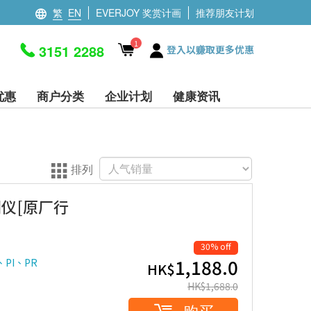
繁
EN
EVERJOY 奖赏计画
推荐朋友计划
1
3151 2288
登入以赚取更多优惠
优惠
商户分类
企业计划
健康资讯
排列
监测仪[原厂行
30% off
1,188.0
PI、PR
HK$
HK$
1,688.0
购买