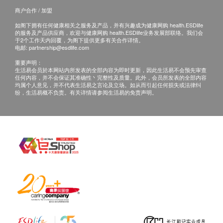
商户合作 / 加盟
如阁下拥有任何健康相关之服务及产品，并有兴趣成为健康网购 health.ESDlife
的服务及产品供应商，欢迎与健康网购 health.ESDlife业务发展部联络。我们会
于2个工作天内回覆，为阁下提供更多有关合作详情。
电邮:
partnership@esdlife.com
重要声明：
生活易会员於本网站内所发表的全部内容为即时更新，因此生活易不会预先审查
任何内容，并不会保证其准确性丶完整性及质量。此外，会员所发表的全部内容
均属个人意见，并不代表生活易之言论及立场。如从而引起任何损失或法律纠
纷，生活易概不负责。有关详情请参阅生活易的免责声明。