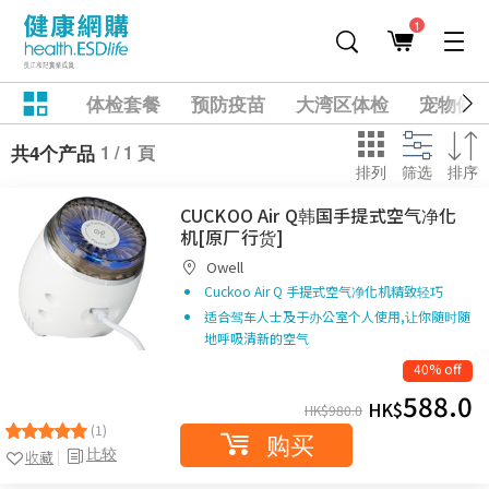
1
体检套餐
预防疫苗
大湾区体检
宠物健
1 / 1 頁
共4个产品
排列
筛选
排序
CUCKOO Air Q韩国手提式空气净化
机[原厂行货]
Owell
Cuckoo Air Q 手提式空气净化机精致轻巧
适合驾车人士及于办公室个人使用,让你随时随
地呼吸清新的空气
40% off
588.0
HK$
HK$
980.0
(1)
购买
比较
收藏