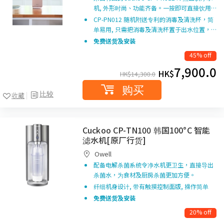
机, 外形时尚、功能齐备。一按即可直接饮用…
CP-PN012 随机附送专利的消毒及清洗杯，简
单易用, 只需把消毒及清洗杯置于出水位置，…
免费送货及安装
45% off
7,900.0
HK$
HK$
14,300.0
购买
比较
收藏
Cuckoo CP-TN100 韩国100°C 智能
滤水机[原厂行货]
Owell
配备电解杀菌系统令净水机更卫生，直接导出
杀菌水，为食材及厨房杀菌更加方便。
纤细机身设计, 带有触摸控制面版, 操作简单
免费送货及安装
20% off