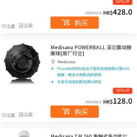
50% off
428.0
HK$
HK$
850.0
购买
比较
收藏
Medisana POWERBALL 深层震动按
摩球[原厂行货]
Medisana
PowerBall特别适合于局部自我按摩以及针对
筋膜，触发点和肌肉的使用
令紧张绷紧的肌肉得以舒缓
78% off
128.0
HK$
HK$
588.0
购买
比较
收藏
Medisana TM 760 免触式多功能红