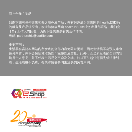
商户合作 / 加盟
如阁下拥有任何健康相关之服务及产品，并有兴趣成为健康网购 health.ESDlife
的服务及产品供应商，欢迎与健康网购 health.ESDlife业务发展部联络。我们会
于2个工作天内回覆，为阁下提供更多有关合作详情。
电邮:
partnership@esdlife.com
重要声明：
生活易会员於本网站内所发表的全部内容为即时更新，因此生活易不会预先审查
任何内容，并不会保证其准确性丶完整性及质量。此外，会员所发表的全部内容
均属个人意见，并不代表生活易之言论及立场。如从而引起任何损失或法律纠
纷，生活易概不负责。有关详情请参阅生活易的免责声明。