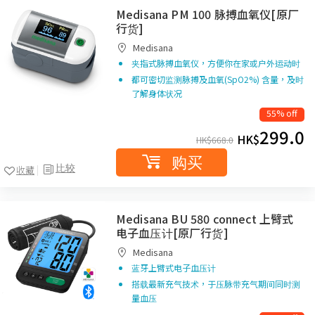
Medisana PM 100 脉搏血氧仪[原厂
行货]
Medisana
夹指式脉搏血氧仪，方便你在家或户外运动时
都可密切监测脉搏及血氧(SpO2%) 含量，及时
了解身体状况
55% off
299.0
HK$
HK$
668.0
购买
比较
收藏
Medisana BU 580 connect 上臂式
电子血压计[原厂行货]
Medisana
蓝牙上臂式电子血压计
搭载最新充气技术，于压脉带充气期间同时测
量血压