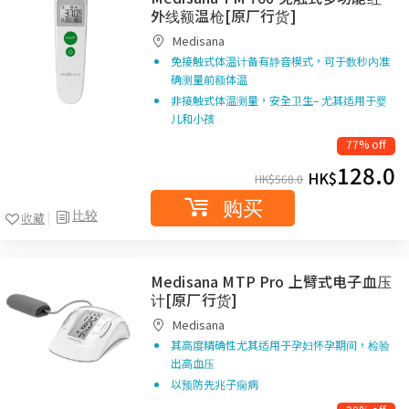
外线额温枪[原厂行货]
Medisana
免接触式体温计备有静音模式，可于数秒内准
确测量前额体温
非接触式体温测量，安全卫生– 尤其适用于婴
儿和小孩
77% off
128.0
HK$
HK$
568.0
购买
比较
收藏
Medisana MTP Pro 上臂式电子血压
计[原厂行货]
Medisana
其高度精确性尤其适用于孕妇怀孕期间，检验
出高血压
以预防先兆子痫病