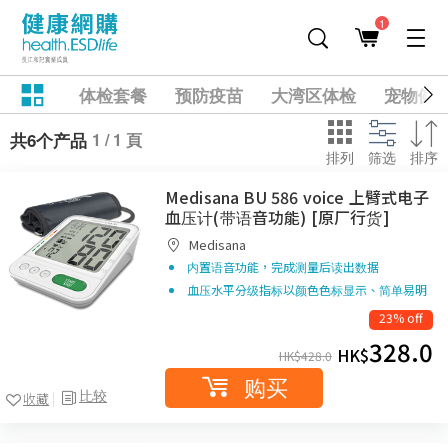
1
体检套餐
预防疫苗
大湾区体检
宠物健
1 / 1 頁
共6个产品
排列
筛选
排序
Medisana BU 586 voice 上臂式电子
血压计(带语音功能) [原厂行货]
Medisana
内置语音功能，完成测量后读出数据
血压水平分级指标以颜色色标显示、简单易明
23% off
328.0
HK$
HK$
428.0
购买
比较
收藏