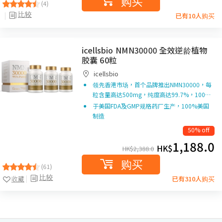
购买
(4)
比较
已有10人购买
icellsbio NMN30000 全效逆龄植物
胶囊 60粒
icellsbio
领先香港市场，首个品牌推出NMN30000，每
粒含量高达500mg，纯度高达99.7%，100…
于美国FDA及GMP规格药厂生产，100%美国
制造
50% off
1,188.0
HK$
HK$
2,388.0
购买
(61)
比较
收藏
已有310人购买