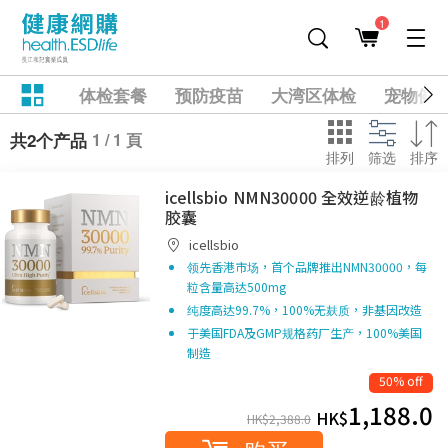
1
体检套餐
预防疫苗
大湾区体检
宠物健
1 / 1 頁
共2个产品
排列
筛选
排序
icellsbio NMN30000 全效逆龄植物
胶囊
icellsbio
领先香港市场，首个品牌推出NMN30000，每
粒含量高达500mg
纯度高达99.7%，100%无麸质，非基因改造
于美国FDA及GMP规格药厂生产，100%美国
制造
50% off
1,188.0
HK$
HK$
2,388.0