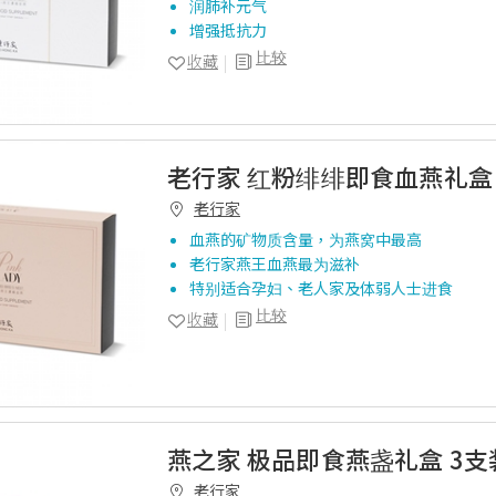
润肺补元气
增强抵抗力
比较
收藏
老行家 红粉绯绯即食血燕礼盒 
老行家
血燕的矿物质含量，为燕窝中最高
老行家燕王血燕最为滋补
特别适合孕妇、老人家及体弱人士进食
比较
收藏
燕之家 极品即食燕盏礼盒 3支
老行家