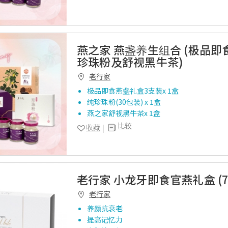
燕之家 燕盏养生组合 (极品即
珍珠粉及舒视黑牛茶)
老行家
极品即食燕盏礼盒3支装x 1盒
纯珍珠粉(30包装) x 1盒
燕之家舒视黑牛茶x 1盒
比较
收藏
老行家 小龙牙即食官燕礼盒 (7
老行家
养颜抗衰老
提高记忆力