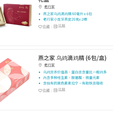
老行家
燕之家乌鸡滴鸡精 60毫升 x 6包
老行家小龙牙燕窝20克x 2樽
比较
收藏
燕之家 乌鸡滴鸡精 (6包/盒)
老行家
乌鸡营养价值高、蛋白质含量比一般鸡多
内含多种维生素、胺基酸、微量元素
含独有的黑色素麦拉宁，有助铁质吸收
比较
收藏