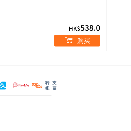
538.0
HK$
购买
转
支
帐
票