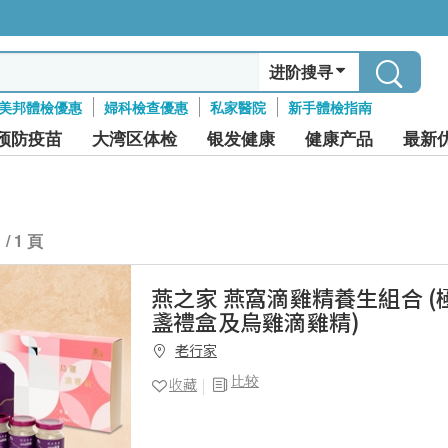
进阶搜寻
美邦體檢優惠
婦科檢查優惠
私家醫院
新手體檢指南
预防疫苗
大湾区体检
银发健康
健康产品
最新
1 / 1 頁
燕之家 燕窩滴雞精養生組合 
盞禮盒及烏雞滴雞精)
老行家
比较
收藏