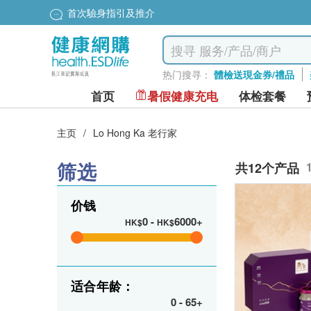
首次驗身指引及推介
热门搜寻：
體檢送現金券/禮品
首页
暑假健康充电
体检套餐
主页
/
Lo Hong Ka 老行家
筛选
共12个产品
价钱
0
-
6000+
HK$
HK$
适合年龄：
0
-
65+