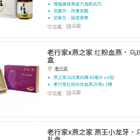
增强身体免疫力及抵抗力
抗疲劳、改善失眠
抗氧化、延缓衰老
比较
收藏
老行家x燕之家 红粉血燕．乌
盒
老行家
燕之家乌鸡滴鸡精 60毫升 x 6包
老行家红粉绯绯血燕20克x 2樽
比较
收藏
老行家x燕之家 燕王小龙牙．
礼盒