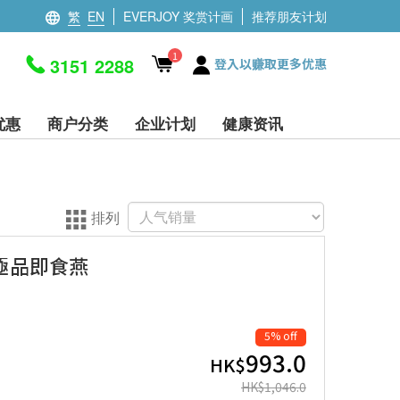
繁
EN
EVERJOY 奖赏计画
推荐朋友计划
1
3151 2288
登入以赚取更多优惠
优惠
商户分类
企业计划
健康资讯
排列
(極品即食燕
5% off
993.0
HK$
HK$
1,046.0