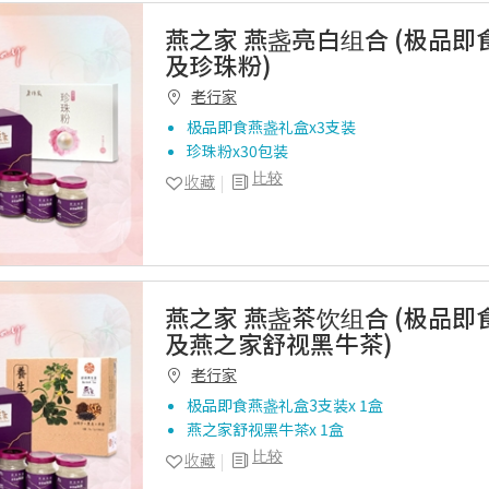
燕之家 燕盏亮白组合 (极品
及珍珠粉)
老行家
极品即食燕盏礼盒x3支装
珍珠粉x30包装
比较
收藏
燕之家 燕盏茶饮组合 (极品
及燕之家舒视黑牛茶)
老行家
极品即食燕盏礼盒3支装x 1盒
燕之家舒视黑牛茶x 1盒
比较
收藏