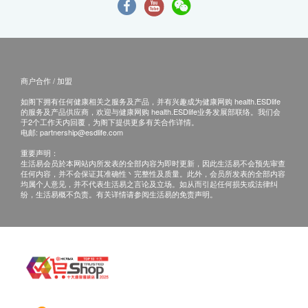
商户合作 / 加盟
如阁下拥有任何健康相关之服务及产品，并有兴趣成为健康网购 health.ESDlife
的服务及产品供应商，欢迎与健康网购 health.ESDlife业务发展部联络。我们会
于2个工作天内回覆，为阁下提供更多有关合作详情。
电邮:
partnership@esdlife.com
重要声明：
生活易会员於本网站内所发表的全部内容为即时更新，因此生活易不会预先审查
任何内容，并不会保证其准确性丶完整性及质量。此外，会员所发表的全部内容
均属个人意见，并不代表生活易之言论及立场。如从而引起任何损失或法律纠
纷，生活易概不负责。有关详情请参阅生活易的免责声明。