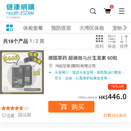
1
体检套餐
预防疫苗
大湾区体检
宠物健
1 / 2 頁
共18个产品
排列
筛选
排序
德国草药 超速效乌丝生发素 60粒
鸿运贸易(国际)有限公司
头发稀少，促进头发生机，预防及治疗脱发、
秃头、白发、以及修护枯黄发质等。
76% off
446.0
HK$
HK$
1,864.0
购买
(1)
比较
收藏
已有10人购买