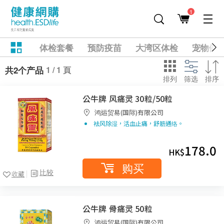
1
体检套餐
预防疫苗
大湾区体检
宠物健
1 / 1 頁
共2个产品
排列
筛选
排序
公牛牌 风痛灵 30粒/50粒
鸿运贸易(国际)有限公司
袪风除湿，活血止痛，舒筋通络。
178.0
HK$
购买
比较
收藏
公牛牌 骨痛灵 50粒
鸿运贸易(国际)有限公司