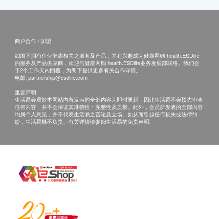
商户合作 / 加盟
如阁下拥有任何健康相关之服务及产品，并有兴趣成为健康网购 health.ESDlife
的服务及产品供应商，欢迎与健康网购 health.ESDlife业务发展部联络。我们会
于2个工作天内回覆，为阁下提供更多有关合作详情。
电邮:
partnership@esdlife.com
重要声明：
生活易会员於本网站内所发表的全部内容为即时更新，因此生活易不会预先审查
任何内容，并不会保证其准确性丶完整性及质量。此外，会员所发表的全部内容
均属个人意见，并不代表生活易之言论及立场。如从而引起任何损失或法律纠
纷，生活易概不负责。有关详情请参阅生活易的免责声明。