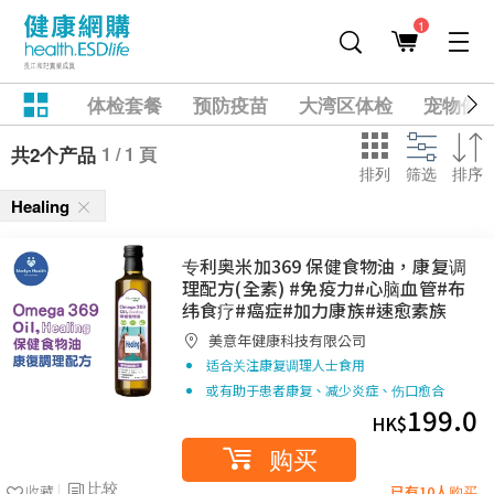
1
体检套餐
预防疫苗
大湾区体检
宠物健
1 / 1 頁
共2个产品
排列
筛选
排序
Healing
专利奥米加369 保健食物油，康复调
理配方(全素) #免疫力#心脑血管#布
纬食疗#癌症#加力康族#速愈素族
美意年健康科技有限公司
适合关注康复调理人士食用
或有助于患者康复、减少炎症、伤口愈合
199.0
HK$
购买
比较
收藏
已有10人购买