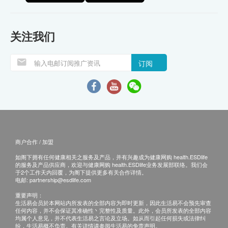
关注我们
订阅
商户合作 / 加盟
如阁下拥有任何健康相关之服务及产品，并有兴趣成为健康网购 health.ESDlife
的服务及产品供应商，欢迎与健康网购 health.ESDlife业务发展部联络。我们会
于2个工作天内回覆，为阁下提供更多有关合作详情。
电邮:
partnership@esdlife.com
重要声明：
生活易会员於本网站内所发表的全部内容为即时更新，因此生活易不会预先审查
任何内容，并不会保证其准确性丶完整性及质量。此外，会员所发表的全部内容
均属个人意见，并不代表生活易之言论及立场。如从而引起任何损失或法律纠
纷，生活易概不负责。有关详情请参阅生活易的免责声明。