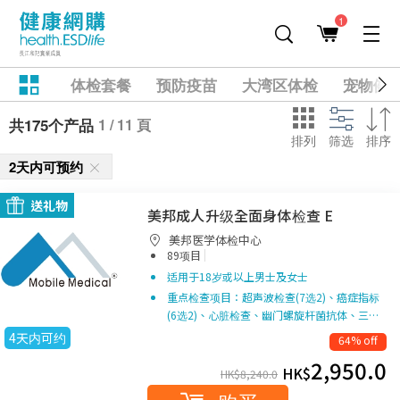
1
体检套餐
预防疫苗
大湾区体检
宠物健
1 / 11 頁
共175个产品
排列
筛选
排序
2天内可预约
送礼物
美邦成人升级全面身体检查 E
美邦医学体检中心
|
89项目
适用于18岁或以上男士及女士
重点检查项目：超声波检查(7选2)、癌症指标
(6选2)、心脏检查、幽门螺旋杆菌抗体、三…
4天内可约
64% off
2,950.0
HK$
HK$
8,240.0