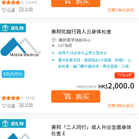
购买
(1047)
比较
收藏
已有740人购买
送礼物
美邦优越行政人员身体检查
美邦医学体检中心
|
107项目
适用于18岁或以上男士及女士
重点检查项目：癌症指标(大肠癌、肝癌)、心
脏检查、幽门螺杆菌抗体、骨质密度、三高…
4天内可约
77% off
2,000.0
HK$
HK$
8,595.0
购买
(516)
比较
收藏
已有390人购买
送礼物
美邦「二人同行」成人升级全面身体
检查 E