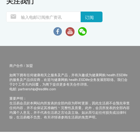
关注我们
订阅
商户合作 / 加盟
如阁下拥有任何健康相关之服务及产品，并有兴趣成为健康网购 health.ESDlife
的服务及产品供应商，欢迎与健康网购 health.ESDlife业务发展部联络。我们会
于2个工作天内回覆，为阁下提供更多有关合作详情。
电邮:
partnership@esdlife.com
重要声明：
生活易会员於本网站内所发表的全部内容为即时更新，因此生活易不会预先审查
任何内容，并不会保证其准确性丶完整性及质量。此外，会员所发表的全部内容
均属个人意见，并不代表生活易之言论及立场。如从而引起任何损失或法律纠
纷，生活易概不负责。有关详情请参阅生活易的免责声明。