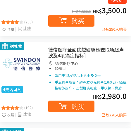
40% off
3,500.0
HK$
HK$
5,800.0
购买
(258)
比较
收藏
已有250人购买
送礼物
德信医疗全面优越健康检查[2项超声
波及4项癌症指标]
德信医疗中心
|
60项目
适用于18岁或以上男士及女士
重点检查项目：超声波/X光检查(10选2)、癌症
指标(6选4)、 乙型肝炎检查、甲状腺、骨质…
4天内可约
2,980.0
HK$
购买
(192)
比较
收藏
已有220人购买