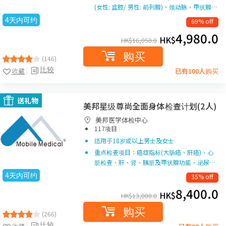
(女性: 盆腔/ 男性: 前列腺)、颈动脉、甲状腺…
4天内可约
69% off
4,980.0
HK$
HK$
16,050.0
购买
(146)
比较
收藏
已有100人购买
送礼物
美邦星级尊尚全面身体检查计划(2人)
美邦医学体检中心
|
117项目
适用于18岁或以上男士及女士
重点检查项目：癌症指标(大肠癌、肝癌)、心
脏检查、肝、肾、胰脏及甲状腺功能、泌尿…
4天内可约
35% off
8,400.0
HK$
HK$
13,000.0
购买
(266)
比较