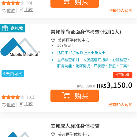
购买
(59)
比较
收藏
已有60人购买
送礼物
美邦尊尚全面身体检查计划(1人)
美邦医学体检中心
|
103项目
适用于18岁或以上男士及女士
重点检查项目：大肠癌癌症指标、心脏检查、
肝肾功能、泌尿情况、甲状腺、胰脏、三高…
4天内可约
47% off
3,150.0
HK$
HK$
5,890.0
购买
(101)
比较
收藏
已有50人购买
美邦成人标准身体检查
美邦医学体检中心