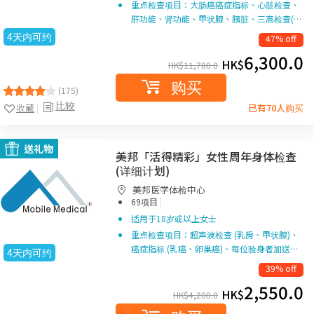
重点检查项目：大肠癌癌症指标、心脏检查、
肝功能、肾功能、甲状腺、胰脏、三高检查(…
4天内可约
47% off
6,300.0
HK$
HK$
11,780.0
购买
(175)
比较
收藏
已有70人购买
送礼物
美邦「活得精彩」女性周年身体检查
(详细计划)
美邦医学体检中心
|
69项目
适用于18岁或以上女士
重点检查项目：超声波检查 (乳房、甲状腺)、
癌症指标 (乳癌、卵巢癌)、每位验身者加送…
4天内可约
39% off
2,550.0
HK$
HK$
4,200.0