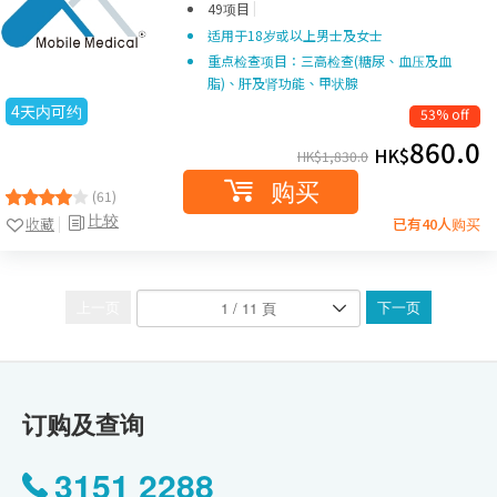
|
49项目
适用于18岁或以上男士及女士
重点检查项目：三高检查(糖尿、血压及血
脂)、肝及肾功能、甲状腺
4天内可约
53% off
860.0
HK$
HK$
1,830.0
购买
(61)
比较
收藏
已有40人购买
上一页
下一页
订购及查询
3151 2288