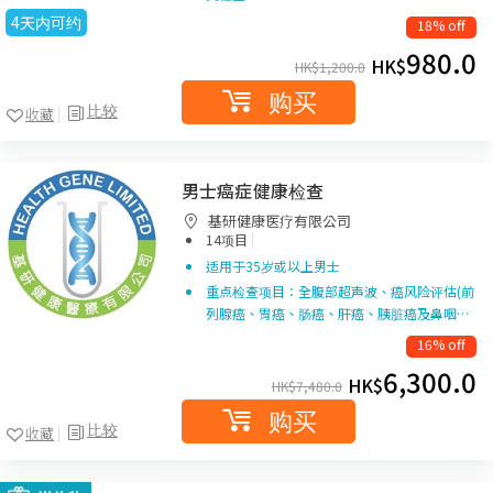
4天内可约
18% off
980.0
HK$
HK$
1,200.0
购买
比较
收藏
男士癌症健康检查
基研健康医疗有限公司
|
14项目
适用于35岁或以上男士
重点检查项目：全腹部超声波、癌风险评估(前
列腺癌、胃癌、肠癌、肝癌、胰脏癌及鼻咽…
16% off
6,300.0
HK$
HK$
7,480.0
购买
比较
收藏