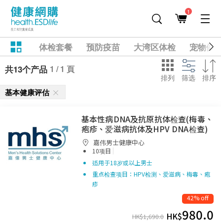
1
体检套餐
预防疫苗
大湾区体检
宠物健
1 / 1 頁
共13个产品
排列
筛选
排序
基本健康评估
基本性病DNA及抗原抗体检查(梅毒、
疱疹、爱滋病抗体及HPV DNA检查)
嘉伟男士健康中心
|
10项目
适用于18岁或以上男士
重点检查项目：HPV检测、爱滋病、梅毒、疱
疹
42% off
980.0
HK$
HK$
1,690.0