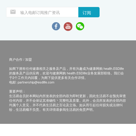
订阅
商户合作 / 加盟
如阁下拥有任何健康相关之服务及产品，并有兴趣成为健康网购 health.ESDlife
的服务及产品供应商，欢迎与健康网购 health.ESDlife业务发展部联络。我们会
于2个工作天内回覆，为阁下提供更多有关合作详情。
电邮:
partnership@esdlife.com
重要声明：
生活易会员於本网站内所发表的全部内容为即时更新，因此生活易不会预先审查
任何内容，并不会保证其准确性丶完整性及质量。此外，会员所发表的全部内容
均属个人意见，并不代表生活易之言论及立场。如从而引起任何损失或法律纠
纷，生活易概不负责。有关详情请参阅生活易的免责声明。