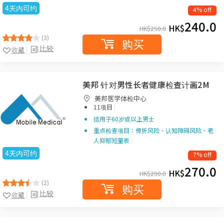
4天内可约
4% off
240.0
HK$
HK$
250.0
(3)
购买
比较
收藏
美邦 针对男性长者健康检查计画2M
美邦医学体检中心
|
11项目
适用于60岁或以上男士
重点检查项目：骨折风险、认知障碍风险、老
人抑郁短量表
4天内可约
7% off
270.0
HK$
HK$
290.0
(2)
购买
比较
收藏