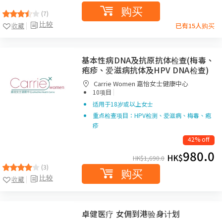
购买
(7)
比较
收藏
已有15人购买
基本性病DNA及抗原抗体检查(梅毒、
疱疹、爱滋病抗体及HPV DNA检查)
Carrie Women 嘉怡女士健康中心
|
10项目
适用于18岁或以上女士
重点检查项目：HPV检测、爱滋病、梅毒、疱
疹
42% off
980.0
HK$
HK$
1,690.0
(3)
购买
比较
收藏
卓健医疗 女佣到港验身计划