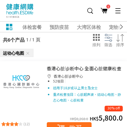
1
体检套餐
预防疫苗
大湾区体检
宠物健
1 / 1 頁
共6个产品
排列
筛选
排序
运动心电图
香港心脏诊断中心 全面心脏健康检查
香港心脏诊断中心
|
52项目
适用于18岁或以上男士及女士
重点检查项目：心脏超声波、运动心电图、静
态心电图、心脏检查
30% off
5,800.0
HK$
HK$
8,268.0
(12)