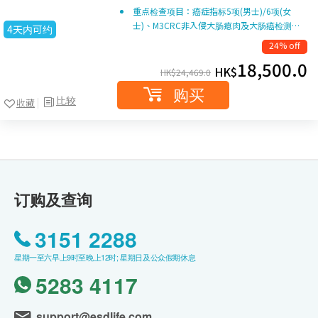
重点检查项目：癌症指标5项(男士)/6项(女
士)、M3CRC非入侵大肠瘜肉及大肠癌检测…
4天内可约
24% off
18,500.0
HK$
HK$
24,469.0
购买
比较
收藏
订购及查询
3151 2288
星期一至六早上9时至晚上12时; 星期日及公众假期休息
5283 4117
support@esdlife.com