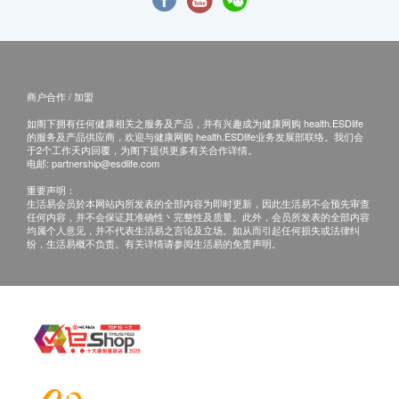
商户合作 / 加盟
如阁下拥有任何健康相关之服务及产品，并有兴趣成为健康网购 health.ESDlife
的服务及产品供应商，欢迎与健康网购 health.ESDlife业务发展部联络。我们会
于2个工作天内回覆，为阁下提供更多有关合作详情。
电邮:
partnership@esdlife.com
重要声明：
生活易会员於本网站内所发表的全部内容为即时更新，因此生活易不会预先审查
任何内容，并不会保证其准确性丶完整性及质量。此外，会员所发表的全部内容
均属个人意见，并不代表生活易之言论及立场。如从而引起任何损失或法律纠
纷，生活易概不负责。有关详情请参阅生活易的免责声明。