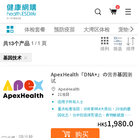
1
体检套餐
预防疫苗
大湾区体检
宠物健
1 / 1 頁
共13个产品
排列
筛选
排序
基因技术
ApexHealth『DNA+』の营养基因测
试
ApexHealth
|
21项目
适用于所有人士
重点检查项目：分析影响4大类别，20项的基
因状态，当中包括体形姿态、食物敏感度、…
1,980.0
HK$
购买
比较
收藏