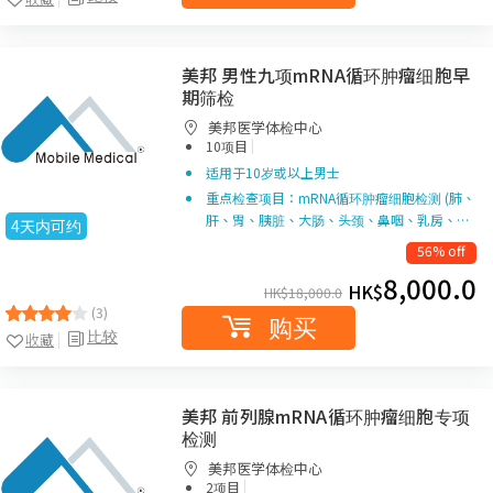
美邦 男性九项mRNA循环肿瘤细胞早
期筛检
美邦医学体检中心
|
10项目
适用于10岁或以上男士
重点检查项目：mRNA循环肿瘤细胞检测 (肺、
肝、胃、胰脏、大肠、头颈、鼻咽、乳房、…
4天内可约
56% off
8,000.0
HK$
HK$
18,000.0
(3)
购买
比较
收藏
美邦 前列腺mRNA循环肿瘤细胞专项
检测
美邦医学体检中心
|
2项目