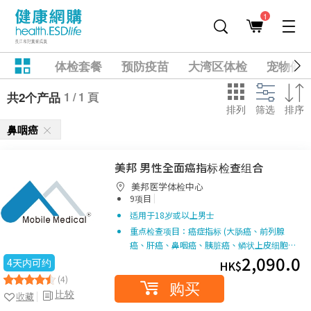
1
体检套餐
预防疫苗
大湾区体检
宠物健
1 / 1 頁
共2个产品
排列
筛选
排序
鼻咽癌
美邦 男性全面癌指标检查组合
美邦医学体检中心
|
9项目
适用于18岁或以上男士
重点检查项目：癌症指标 (大肠癌、前列腺
癌、肝癌、鼻咽癌、胰脏癌、鳞状上皮细胞…
2,090.0
4天内可约
HK$
(4)
购买
比较
收藏