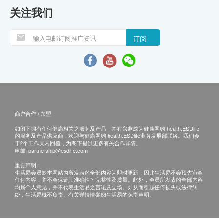
关注我们
订阅
商户合作 / 加盟
如阁下拥有任何健康相关之服务及产品，并有兴趣成为健康网购 health.ESDlife
的服务及产品供应商，欢迎与健康网购 health.ESDlife业务发展部联络。我们会
于2个工作天内回覆，为阁下提供更多有关合作详情。
电邮:
partnership@esdlife.com
重要声明：
生活易会员於本网站内所发表的全部内容为即时更新，因此生活易不会预先审查
任何内容，并不会保证其准确性丶完整性及质量。此外，会员所发表的全部内容
均属个人意见，并不代表生活易之言论及立场。如从而引起任何损失或法律纠
纷，生活易概不负责。有关详情请参阅生活易的免责声明。