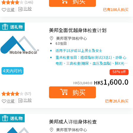
购买
(146)
比较
收藏
已有100人购买
送礼物
美邦全面优越身体检查计划
美邦医学体检中心
|
63项目
适用于18岁或以上男士及女士
重点检查项目：癌症指标测试(3选1)、静卧心
电图、三高检查(糖尿、血压及血脂)、肺X光…
4天内可约
58% off
1,600.0
HK$
HK$
3,840.0
购买
(57)
比较
收藏
已有20人购买
送礼物
美邦成人详细身体检查
美邦医学体检中心