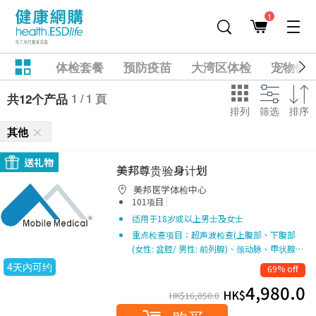
1
体检套餐
预防疫苗
大湾区体检
宠物健
1 / 1 頁
共12个产品
排列
筛选
排序
其他
送礼物
美邦尊贵验身计划
美邦医学体检中心
|
101项目
适用于18岁或以上男士及女士
重点检查项目：超声波检查(上腹部、下腹部
(女性: 盆腔/ 男性: 前列腺)、颈动脉、甲状腺…
4天内可约
69% off
4,980.0
HK$
HK$
16,050.0