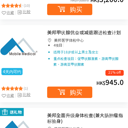
HK$
HK$
7,680.0
(10)
购买
比较
收藏
美邦甲状腺伉奋或减退跟进检查计划
美邦医学体检中心
|
4项目
适用于18岁或以上男士及女士
重点检查项目：促甲状腺激素、游离甲状腺
素、游离亚甲状腺素
4天内可约
21% off
945.0
HK$
(1)
购买
比较
收藏
送礼物
美邦全面升级身体检查(兼大肠肿瘤指
标验身)