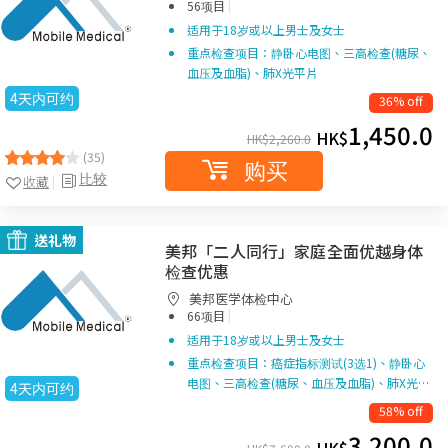
|
56项目
适用于18岁或以上男士及女士
重点检查项目：静卧心电图、三高检查(糖尿、
血压及血脂)、肺X光平片
4天内可约
36% off
1,450.0
HK$
HK$
2,260.0
(35)
购买
比较
收藏
送礼物
美邦「二人同行」家庭全面优越身体
检查优惠
美邦医学体检中心
|
66项目
适用于18岁或以上男士及女士
重点检查项目：癌症指标测试(3选1)、静卧心
电图、三高检查(糖尿、血压及血脂)、肺X光…
4天内可约
58% off
3,200.0