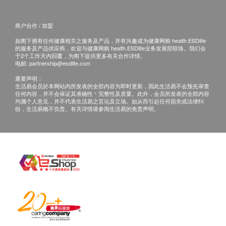
商户合作 / 加盟
如阁下拥有任何健康相关之服务及产品，并有兴趣成为健康网购 health.ESDlife
的服务及产品供应商，欢迎与健康网购 health.ESDlife业务发展部联络。我们会
于2个工作天内回覆，为阁下提供更多有关合作详情。
电邮:
partnership@esdlife.com
重要声明：
生活易会员於本网站内所发表的全部内容为即时更新，因此生活易不会预先审查
任何内容，并不会保证其准确性丶完整性及质量。此外，会员所发表的全部内容
均属个人意见，并不代表生活易之言论及立场。如从而引起任何损失或法律纠
纷，生活易概不负责。有关详情请参阅生活易的免责声明。