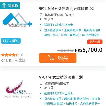
送礼物
美邦 MM+ 女性尊贵身体检查 02
美邦医学体检「MM+」
|
96项目
适用于10岁或以上女士
重点检查项目：上腹部超声波、癌症指标 (卵
巢癌、肠癌、肝癌、鼻咽癌)、mRNA致癌因…
14天内可约
50% off
5,700.0
HK$
HK$
11,477.0
(1)
购买
比较
收藏
V-Care 女士精选验身计划
卓纪保健有限公司
|
24项目
适用于18岁或以上女士
重点检查项目：超声波(乳房或盆腔)、癌症指
标(卵巢或乳房)、柏氏抹片、人类乳头瘤病…