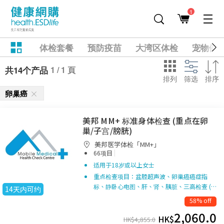
1
体检套餐
预防疫苗
大湾区体检
宠物健
1 / 1 頁
共14个产品
排列
筛选
排序
卵巢癌
美邦 MM+ 标准身体检查 (重点在卵
巢/子宫/膀胱)
美邦医学体检「MM+」
|
66项目
适用于18岁或以上女士
重点检查项目：盆腔超声波、卵巢癌癌症指
标、静卧心电图、肝、肾、胰脏、三高检查 (…
14天内可约
58% off
2,060.0
HK$
HK$
4,855.0