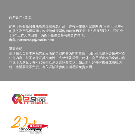
商户合作 / 加盟
如阁下拥有任何健康相关之服务及产品，并有兴趣成为健康网购 health.ESDlife
的服务及产品供应商，欢迎与健康网购 health.ESDlife业务发展部联络。我们会
于2个工作天内回覆，为阁下提供更多有关合作详情。
电邮:
partnership@esdlife.com
重要声明：
生活易会员於本网站内所发表的全部内容为即时更新，因此生活易不会预先审查
任何内容，并不会保证其准确性丶完整性及质量。此外，会员所发表的全部内容
均属个人意见，并不代表生活易之言论及立场。如从而引起任何损失或法律纠
纷，生活易概不负责。有关详情请参阅生活易的免责声明。