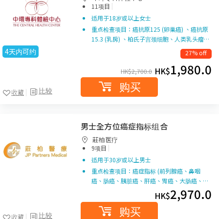
|
11项目
适用于18岁或以上女士
重点检查项目：癌抗原125 (卵巢癌) 、癌抗原
15.3 (乳房) 、柏氏子宫颈细胞、人类乳头瘤…
4天内可约
27% off
1,980.0
HK$
HK$
2,700.0
购买
比较
收藏
男士全方位癌症指标组合
莊柏医疗
|
9项目
适用于30岁或以上男士
重点检查项目：癌症指标 (前列腺癌、鼻咽
癌、肠癌、胰脏癌、肝癌、胃癌、大肠癌、…
2,970.0
HK$
购买
比较
收藏