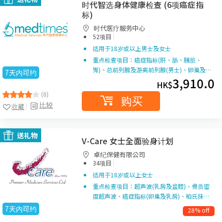
时代智选身体健康检查 (6项癌症指
标)
时代医疗服务中心
|
52项目
适用于18岁或以上男士及女士
重点检查项目：癌症指标(肝、肠、胰脏、
胃)、总前列腺及游离前列腺(男士)、卵巢及…
7天内可约
3,910.0
HK$
(8)
购买
比较
收藏
送礼物
V-Care 女士全面验身计划
卓纪保健有限公司
|
34项目
适用于18岁或以上女士
重点检查项目：超声波(乳房及盆腔)、骨质密
度超声波、癌症指标(卵巢及乳房)、柏氏抹…
7天内可约
28% off