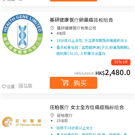
基研健康医疗卵巢癌筛检组合
基研健康医疗有限公司
|
4项目
18岁或以上女性; 关注更年期及卵巢癌的女士
重点检查项目：盆腔超声波(子宫,卵巢及膀胱),
癌抗原CA125, 人附睪分泌蛋白
35% off
2,480.0
HK$
HK$
3,815.0
购买
比较
收藏
庄柏医疗 女士全方位癌症指标组合
莊柏医疗
|
10项目
适用于18岁或以上女士
重点检查项目：癌症指标 (乳癌、卵巢癌、鼻