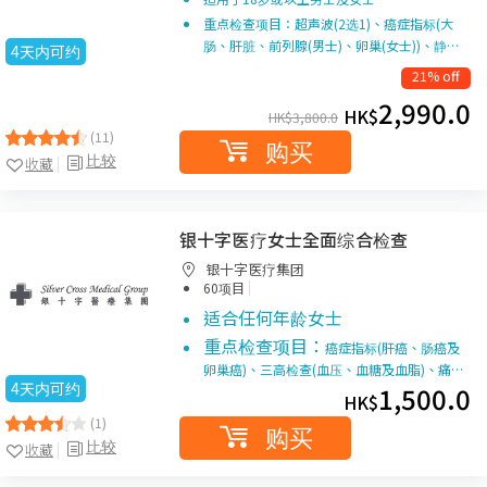
重点检查项目：超声波(2选1)、癌症指标(大
肠、肝脏、前列腺(男士)、卵巢(女士))、静…
4天内可约
21% off
2,990.0
HK$
HK$
3,800.0
(11)
购买
比较
收藏
银十字医疗女士全面综合检查
银十字医疗集团
|
60项目
适合任何年龄女士
重点检查项目：
癌症指标(肝癌、肠癌及
卵巢癌)、三高检查(血压、血糖及血脂)、痛…
4天内可约
1,500.0
HK$
(1)
购买
比较
收藏