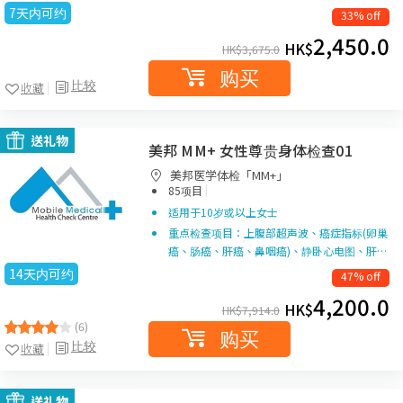
7天内可约
33% off
2,450.0
HK$
HK$
3,675.0
购买
比较
收藏
送礼物
美邦 MM+ 女性尊贵身体检查01
美邦医学体检「MM+」
|
85项目
适用于10岁或以上女士
重点检查项目：上腹部超声波、癌症指标(卵巢
癌、肠癌、肝癌、鼻咽癌)、静卧心电图、肝…
14天内可约
47% off
4,200.0
HK$
HK$
7,914.0
(6)
购买
比较
收藏
送礼物