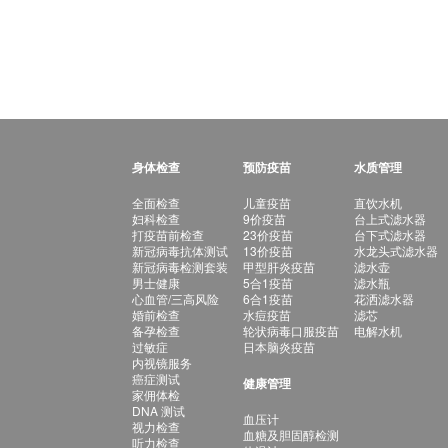
身体检查
预防疫苗
水质管理
全面检查
儿童疫苗
直饮水机
妇科检查
9价疫苗
台上式滤水器
打疫苗前检查
23价疫苗
台下式滤水器
新冠病毒抗体测试
13价疫苗
水龙头式滤水器
新冠病毒检测套装
甲型肝炎疫苗
滤水壶
男士健康
5合1疫苗
滤水瓶
心血管/三高风险
6合1疫苗
花洒滤水器
婚前检查
水痘疫苗
滤芯
备孕检查
轮状病毒口服疫苗
电解水机
过敏症
日本脑炎疫苗
内视镜服务
癌症测试
健康管理
家佣体检
DNA 测试
血压计
视力检查
血糖及胆固醇检测
听力检查