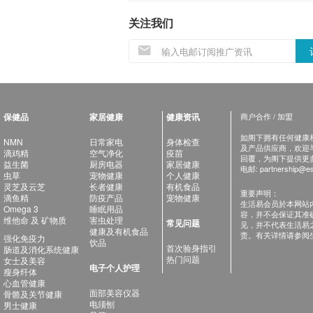
关注我们
保健品
家居健康
健康资讯
商户合作 / 加盟
如阁下拥有任何健康相关
NMN
日常家电
身体检查
及产品供应商，欢迎与健
滴鸡精
空气净化
疫苗
回覆，为阁下提供更
益生菌
厨房电器
家居健康
电邮:
partnership@es
虫草
宠物健康
个人健康
灵芝及云芝
长者健康
有机食品
重要声明：
滴鱼精
防疫产品
宠物健康
生活易会员於本网站
Omega 3
睡眠用品
容，并不会保证其准
维他命 及 矿物质
害虫处理
常见问题
见，并不代表生活易
健康及有机食品
责。有关详情请参阅
强化免疫力
饮品
首次验身指引
肠道及消化系统健康
热门问题
女士及美容
电子个人护理
瘦身纤体
心血管健康
面部美容仪器
骨骼及关节健康
电须刨
男士健康