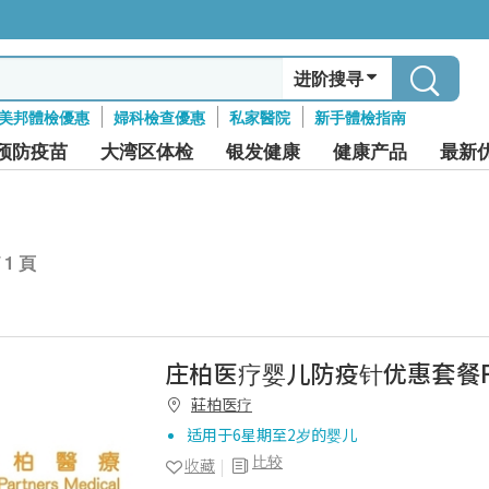
进阶搜寻
美邦體檢優惠
婦科檢查優惠
私家醫院
新手體檢指南
预防疫苗
大湾区体检
银发健康
健康产品
最新
/ 1 頁
庄柏医疗婴儿防疫针优惠套餐
莊柏医疗
适用于6星期至2岁的婴儿
比较
收藏