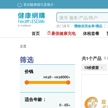
首次驗身指引及推介
热门搜寻：
體檢送現金券/禮品
首页
暑假健康充电
体检套餐
主页
筛选
共1个产品
1 
13价疫苗
价钱
0
-
6000+
HK$
HK$
适合年龄：
0
-
65+