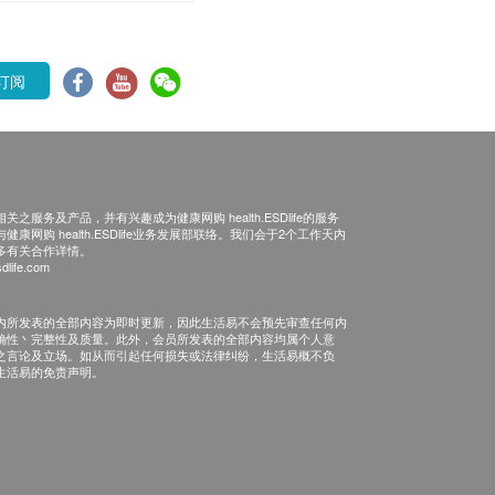
订阅
之服务及产品，并有兴趣成为健康网购 health.ESDlife的服务
康网购 health.ESDlife业务发展部联络。我们会于2个工作天内
多有关合作详情。
dlife.com
内所发表的全部内容为即时更新，因此生活易不会预先审查任何内
确性丶完整性及质量。此外，会员所发表的全部内容均属个人意
之言论及立场。如从而引起任何损失或法律纠纷，生活易概不负
生活易的免责声明。