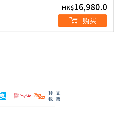
16,980.0
HK$
购买
转
支
帐
票