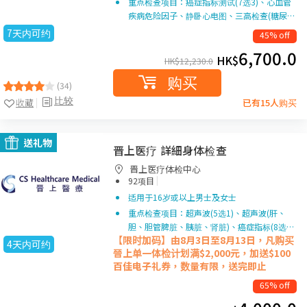
重点检查项目：癌症指标测试(7选3)、心血管
疾病危险因子、静卧心电图、三高检查(糖尿…
7天内可约
45% off
6,700.0
HK$
HK$
12,230.0
购买
(34)
比较
收藏
已有15人购买
送礼物
晋上医疗 詳細身体检查
晋上医疗体检中心
|
92项目
适用于16岁或以上男士及女士
重点检查项目：超声波(5选1)、超声波(肝、
胆、胆管脾脏、胰脏、肾脏)、癌症指标(8选…
【限时加码】由8月3日至8月13日，凡购买
4天内可约
晉上单一体检计划满$2,000元，加送$100
百佳电子礼券，数量有限，送完即止
65% off