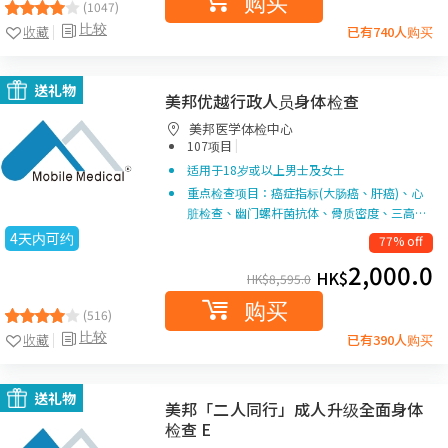
购买
(1047)
比较
收藏
已有740人购买
送礼物
美邦优越行政人员身体检查
美邦医学体检中心
|
107项目
适用于18岁或以上男士及女士
重点检查项目：癌症指标(大肠癌、肝癌)、心
脏检查、幽门螺杆菌抗体、骨质密度、三高…
4天内可约
77% off
2,000.0
HK$
HK$
8,595.0
购买
(516)
比较
收藏
已有390人购买
送礼物
美邦「二人同行」成人升级全面身体
检查 E