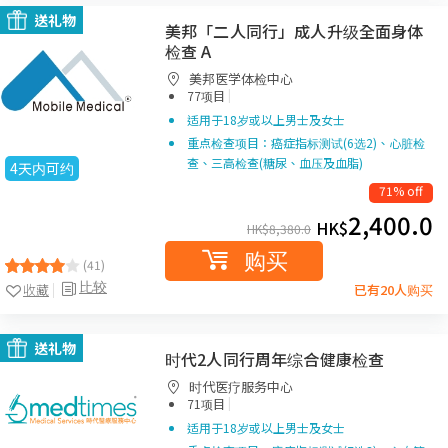
送礼物
美邦「二人同行」成人升级全面身体
检查 A
美邦医学体检中心
|
77项目
适用于18岁或以上男士及女士
重点检查项目：癌症指标测试(6选2)、心脏检
查、三高检查(糖尿、血压及血脂)
4天内可约
71% off
2,400.0
HK$
HK$
8,380.0
购买
(41)
比较
收藏
已有20人购买
送礼物
时代2人同行周年综合健康检查
时代医疗服务中心
|
71项目
适用于18岁或以上男士及女士