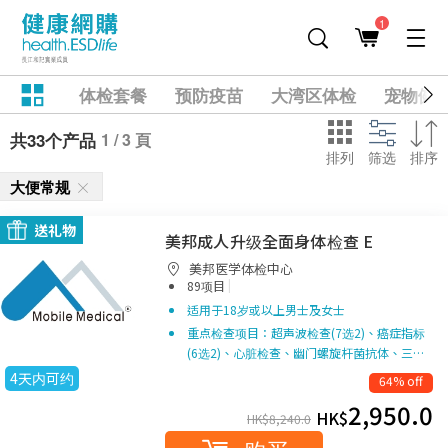
1
体检套餐
预防疫苗
大湾区体检
宠物健
1 / 3 頁
共33个产品
排列
筛选
排序
大便常规
送礼物
美邦成人升级全面身体检查 E
美邦医学体检中心
|
89项目
适用于18岁或以上男士及女士
重点检查项目：超声波检查(7选2)、癌症指标
(6选2)、心脏检查、幽门螺旋杆菌抗体、三…
4天内可约
64% off
2,950.0
HK$
HK$
8,240.0