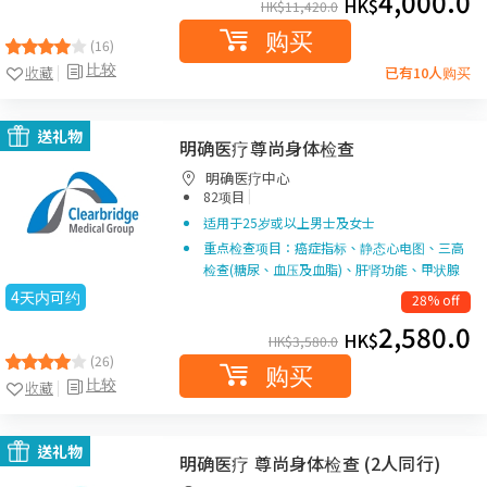
4,000.0
HK$
HK$
11,420.0
购买
(16)
比较
收藏
已有10人购买
送礼物
明确医疗尊尚身体检查
明确医疗中心
|
82项目
适用于25岁或以上男士及女士
重点检查项目：癌症指标、静态心电图、三高
检查(糖尿、血压及血脂)、肝肾功能、甲状腺
4天内可约
28% off
2,580.0
HK$
HK$
3,580.0
(26)
购买
比较
收藏
送礼物
明确医疗 尊尚身体检查 (2人同行)