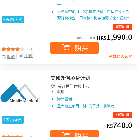
士
重点检查项目：2项癌症指标、甲型肝炎、乙
型肝炎筛查、甲状腺、梅毒血清试验、爱滋…
4天内可约
63% off
1,990.0
HK$
HK$
5,370.0
购买
(57)
比较
收藏
已有50人购买
美邦外佣验身计划
美邦医学体检中心
|
9项目
海外雇佣
重点检查项目：肺X光平片、爱滋病
46% off
4天内可约
740.0
HK$
购买
(25)