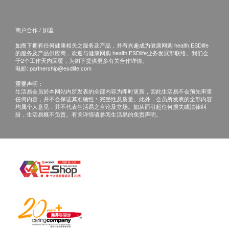
商户合作 / 加盟
如阁下拥有任何健康相关之服务及产品，并有兴趣成为健康网购 health.ESDlife
的服务及产品供应商，欢迎与健康网购 health.ESDlife业务发展部联络。我们会
于2个工作天内回覆，为阁下提供更多有关合作详情。
电邮:
partnership@esdlife.com
重要声明：
生活易会员於本网站内所发表的全部内容为即时更新，因此生活易不会预先审查
任何内容，并不会保证其准确性丶完整性及质量。此外，会员所发表的全部内容
均属个人意见，并不代表生活易之言论及立场。如从而引起任何损失或法律纠
纷，生活易概不负责。有关详情请参阅生活易的免责声明。