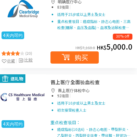
明确医疗中心
|
83项目
适用于25岁或以上男士及女士
重点检查项目：癌症指标、静态心电图、三高
检查(糖尿、血压及血脂)、血液及泌尿检查…
4天内可约
30% off
5,000.0
HK$
HK$
7,160.0
(20)
购买
比较
收藏
送礼物
晋上医疗全面验血检查
晋上医疗体检中心
|
92项目
适用于10岁或以上男士及女士
初次接受检查人士
重点检查项目：
4天内可约
癌症指标(10选6) 、静态心电图、甲型肝炎、
乙型肝炎、丙型肝炎筛查、甲状腺、肝肾功…