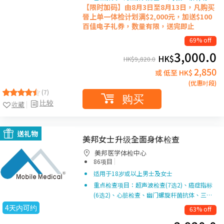
【限时加码】由8月3日至8月13日，凡购买
晉上单一体检计划满$2,000元，加送$100
百佳电子礼券，数量有限，送完即止
69% off
3,000.0
HK$
HK$
9,820.0
2,850
或 低至 HK$
(优惠时段)
(7)
购买
比较
收藏
送礼物
美邦女士升级全面身体检查
美邦医学体检中心
|
86项目
适用于18岁或以上男士及女士
重点检查项目：超声波检查(7选2)、癌症指标
(6选2)、心脏检查、幽门螺旋杆菌抗体、三…
4天内可约
63% off