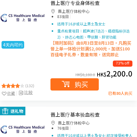
晋上医疗专业身体检查
晋上医疗体检中心
|
83项目
适用于16岁或以上男士及女士
重点检查项目：超声波(7选2)、癌症指标(8选
2) 、静态心电图、甲状腺、肝肾功能
【限时加码】由8月3日至8月13日，凡购买
4天内可约
晉上单一体检计划满$2,000元，加送$100
百佳电子礼券，数量有限，送完即止
73% off
2,200.0
HK$
HK$
8,180.0
购买
(132)
比较
收藏
已有80人购买
送礼物
晋上医疗基本验血检查
晋上医疗体检中心
|
76项目
适用于10岁或以上男士及女士;初次接受检查人