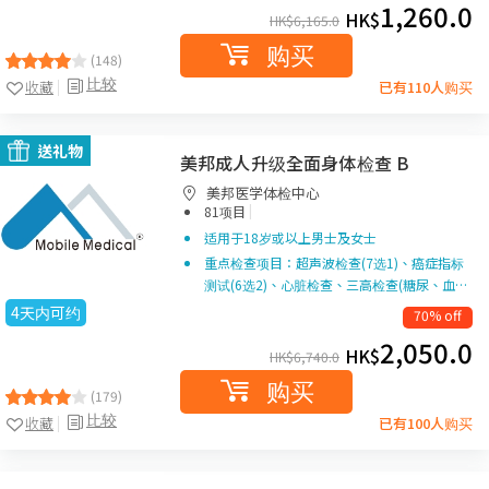
1,260.0
HK$
HK$
6,165.0
购买
(148)
比较
收藏
已有110人购买
送礼物
美邦成人升级全面身体检查 B
美邦医学体检中心
|
81项目
适用于18岁或以上男士及女士
重点检查项目：超声波检查(7选1)、癌症指标
测试(6选2)、心脏检查、三高检查(糖尿、血…
4天内可约
70% off
2,050.0
HK$
HK$
6,740.0
购买
(179)
比较
收藏
已有100人购买