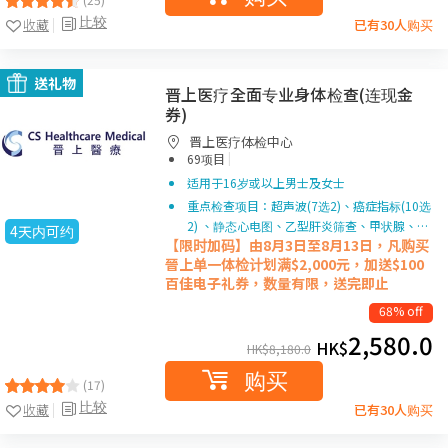
比较
收藏
已有30人购买
送礼物
晋上医疗全面专业身体检查(连现金
券)
晋上医疗体检中心
|
69项目
适用于16岁或以上男士及女士
重点检查项目：超声波(7选2)、癌症指标(10选
2) 、静态心电图、乙型肝炎筛查、甲状腺、…
4天内可约
【限时加码】由8月3日至8月13日，凡购买
晉上单一体检计划满$2,000元，加送$100
百佳电子礼券，数量有限，送完即止
68% off
2,580.0
HK$
HK$
8,180.0
购买
(17)
比较
收藏
已有30人购买