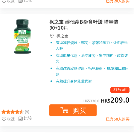
收藏
已有20人购买
枫之宝 维他命B杂含叶酸 增量装
90+10片
枫之宝
有助减轻烦躁、郁闷、紧张和压力，让你轻松
入睡
有助能量代谢，消除疲劳，集中精神，改善健
忘
有助改善皮肤健康、指甲脆弱、 脱发和口腔问
题
有助提升身体能量代谢
37% off
209.0
HK$
HK$
330.0
购买
(9)
比较
收藏
已有50人购买