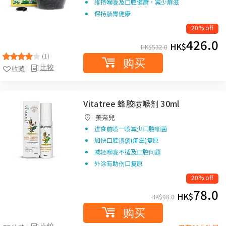
维持喉咙及口腔健康，减少痱滋
保持肠胃健康
20% off
426.0
HK$
HK$
532.0
(1)
购买
比较
收藏
Vitatree 蜂胶喷喉剂 30ml
美奈兒
进食前喷一喷减少口腔细菌
加快口腔溃疡(痱滋)复原
减轻喉咙不适及口腔问题
外涂有助伤口复原
20% off
78.0
HK$
HK$
98.0
购买
比较