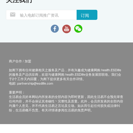
订阅
商户合作 / 加盟
如阁下拥有任何健康相关之服务及产品，并有兴趣成为健康网购 health.ESDlife
的服务及产品供应商，欢迎与健康网购 health.ESDlife业务发展部联络。我们会
于2个工作天内回覆，为阁下提供更多有关合作详情。
电邮:
partnership@esdlife.com
重要声明：
生活易会员於本网站内所发表的全部内容为即时更新，因此生活易不会预先审查
任何内容，并不会保证其准确性丶完整性及质量。此外，会员所发表的全部内容
均属个人意见，并不代表生活易之言论及立场。如从而引起任何损失或法律纠
纷，生活易概不负责。有关详情请参阅生活易的免责声明。