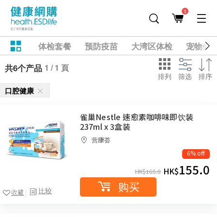
1
体检套餐
预防疫苗
大湾区体检
宠物健
1 / 1 頁
共6个产品
排列
筛选
排序
口腔健康
雀巢Nestle 速愈素咖啡味即饮装
237ml x 3盒装
营康荟
6% off
155.0
HK$
HK$
165.0
购买
比较
收藏