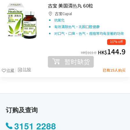
古宝 美国清热丸 60粒
古宝Cupal
抗氧化
有效清除热气，巩固口腔健康
对口气、口臭、热气、痘痘等均有显著的功效
10% off
144.9
HK$
HK$
161.0
暂时缺货
比较
收藏
已有15人购买
订购及查询
3151 2288