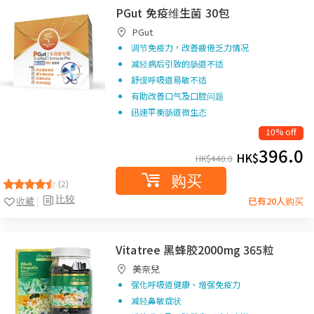
PGut 免疫维生菌 30包
PGut
调节免疫力，改善疲倦乏力情况
减轻病后引致的肠道不适
舒缓呼吸道易敏不适
有助改善口气及口腔问题
迅速平衡肠道微生态
10% off
396.0
HK$
HK$
440.0
购买
(2)
比较
收藏
已有20人购买
Vitatree 黑蜂胶2000mg 365粒
美奈兒
强化呼吸道健康、增强免疫力
减轻鼻敏症状