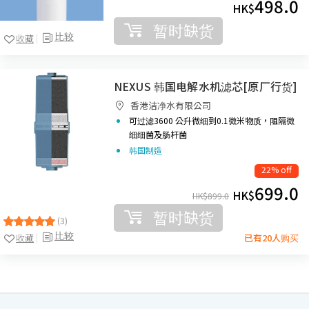
498.0
HK$
暂时缺货
比较
收藏
NEXUS 韩国电解水机滤芯[原厂行货]
香港洁净水有限公司
可过滤3600 公升
微细到0.1微米物质，阻隔微
细细菌及肠杆菌
韩国制造
22% off
699.0
HK$
HK$
899.0
暂时缺货
(3)
比较
收藏
已有20人购买