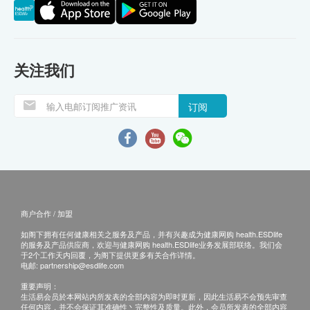
关注我们
订阅
商户合作 / 加盟
如阁下拥有任何健康相关之服务及产品，并有兴趣成为健康网购 health.ESDlife
的服务及产品供应商，欢迎与健康网购 health.ESDlife业务发展部联络。我们会
于2个工作天内回覆，为阁下提供更多有关合作详情。
电邮:
partnership@esdlife.com
重要声明：
生活易会员於本网站内所发表的全部内容为即时更新，因此生活易不会预先审查
任何内容，并不会保证其准确性丶完整性及质量。此外，会员所发表的全部内容