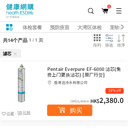
1
体检套餐
预防疫苗
大湾区体检
宠物健
1 / 1 頁
共14个产品
排列
筛选
排序
滤芯
Pentair Everpure EF-6000 滤芯(免
费上门更换滤芯) [原厂行货]
香港洁净水有限公司
28% off
2,380.0
HK$
HK$
3,300.0
购买
比较
收藏