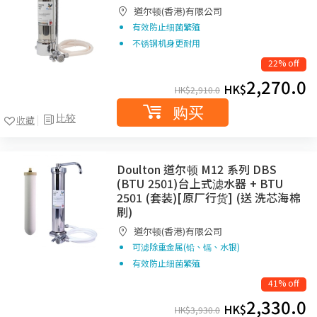
道尔顿(香港)有限公司
有效防止细菌繁殖
不锈钢机身更耐用
22% off
2,270.0
HK$
HK$
2,910.0
购买
比较
收藏
Doulton 道尔顿 M12 系列 DBS
(BTU 2501)台上式滤水器 + BTU
2501 (套装)[原厂行货] (送 洗芯海棉
刷)
道尔顿(香港)有限公司
可滤除重金属(铅、镉、水银)
有效防止细菌繁殖
41% off
2,330.0
HK$
HK$
3,930.0