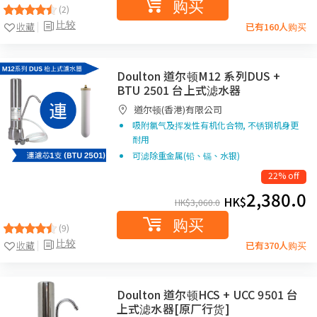
购买
(2)
比较
收藏
已有160人购买
Doulton 道尔顿M12 系列DUS +
BTU 2501 台上式滤水器
道尔顿(香港)有限公司
吸附氯气及挥发性有机化合物, 不锈钢机身更
耐用
可滤除重金属(铅、镉、水银)
22% off
2,380.0
HK$
HK$
3,060.0
购买
(9)
比较
收藏
已有370人购买
Doulton 道尔顿HCS + UCC 9501 台
上式滤水器[原厂行货]