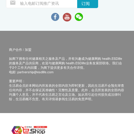
订阅
商户合作 / 加盟
如阁下拥有任何健康相关之服务及产品，并有兴趣成为健康网购 health.ESDlife
的服务及产品供应商，欢迎与健康网购 health.ESDlife业务发展部联络。我们会
于2个工作天内回覆，为阁下提供更多有关合作详情。
电邮:
partnership@esdlife.com
重要声明：
生活易会员於本网站内所发表的全部内容为即时更新，因此生活易不会预先审查
任何内容，并不会保证其准确性丶完整性及质量。此外，会员所发表的全部内容
均属个人意见，并不代表生活易之言论及立场。如从而引起任何损失或法律纠
纷，生活易概不负责。有关详情请参阅生活易的免责声明。