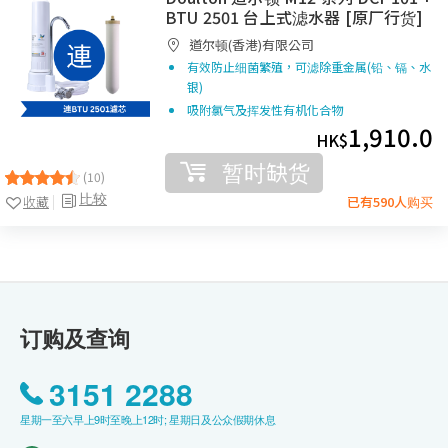
BTU 2501 台上式滤水器 [原厂行货]
道尔顿(香港)有限公司
有效防止细菌繁殖，可滤除重金属(铅、镉、水
银)
吸附氯气及挥发性有机化合物
1,910.0
HK$
暂时缺货
(10)
比较
收藏
已有590人购买
订购及查询
3151 2288
星期一至六早上9时至晚上12时; 星期日及公众假期休息