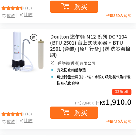
购买
(13)
比较
收藏
已有360人购买
Doulton 道尔顿 M12 系列 DCP104
(BTU 2501) 台上式滤水器 + BTU
2501 (套装) [原厂行货] (送 洗芯海棉
刷)
道尔顿(香港)有限公司
有效防止细菌繁殖
可滤除重金属(铅、镉、水银), 吸附氯气及挥发
性有机化合物
33% off
1,910.0
HK$
HK$
2,840.0
购买
(18)
比较
收藏
已有450人购买