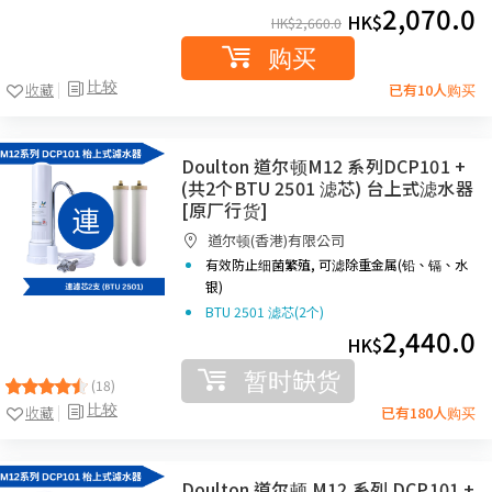
2,070.0
HK$
HK$
2,660.0
购买
比较
收藏
已有10人购买
Doulton 道尔顿M12 系列DCP101 +
(共2个BTU 2501 滤芯) 台上式滤水器
[原厂行货]
道尔顿(香港)有限公司
有效防止细菌繁殖, 可滤除重金属(铅、镉、水
银)
BTU 2501 滤芯(2个)
2,440.0
HK$
暂时缺货
(18)
比较
收藏
已有180人购买
Doulton 道尔顿 M12 系列 DCP101 +