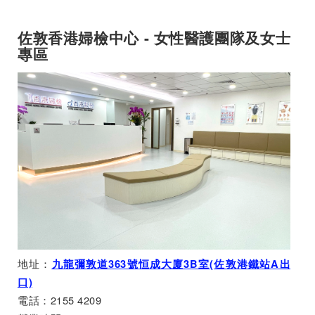
佐敦香港婦檢中心 - 女性醫護團隊及女士
專區
地址：
九龍彌敦道363號恒成大廈3B室(佐敦港鐵站A出
口)
電話：2155 4209