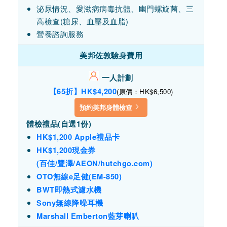
泌尿情況、愛滋病病毒抗體、幽門螺旋菌、三
高檢查(糖尿、血壓及血脂)
營養諮詢服務
美邦佐敦驗身費用
一人計劃
【65折】HK$4,200
(原價：
HK$6,500
)
預約美邦身體檢查
體檢禮品(自選1份)
HK$1,200 Apple禮品卡
HK$1,200現金券
(百佳/豐澤/AEON/hutchgo.com)
OTO無線e足健(EM-850)
BWT即熱式濾水機
Sony無線降噪耳機
Marshall Emberton藍芽喇叭