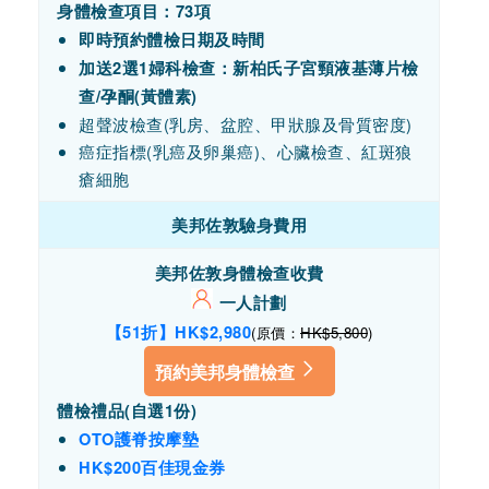
身體檢查項目：73項
即時預約體檢日期及時間
加送2選1婦科檢查：新柏氏子宮頸液基薄片檢
查/孕酮(黃體素)
超聲波檢查(乳房、盆腔、甲狀腺及骨質密度)
癌症指標(乳癌及卵巢癌)、心臟檢查、紅斑狼
瘡細胞
美邦佐敦驗身費用
美邦佐敦身體檢查收費
一人計劃
【51折】HK$2,980
(原價：
HK$5,800
)
預約美邦身體檢查
體檢禮品(自選1份)
OTO護脊按摩墊
HK$200百佳現金券