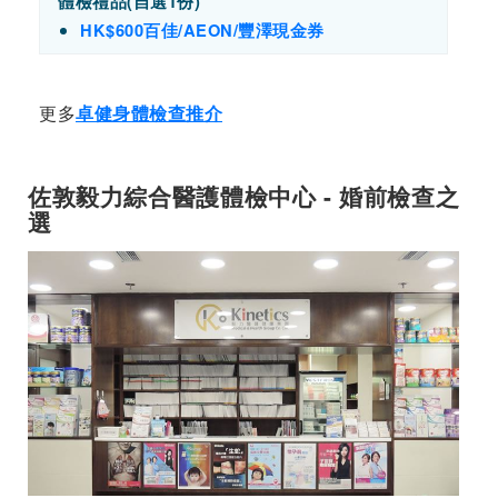
體檢禮品(自選1份)
HK$600百佳/AEON/豐澤現金券
更多
卓健身體檢查推介
佐敦毅力綜合醫護體檢中心 - 婚前檢查之
選