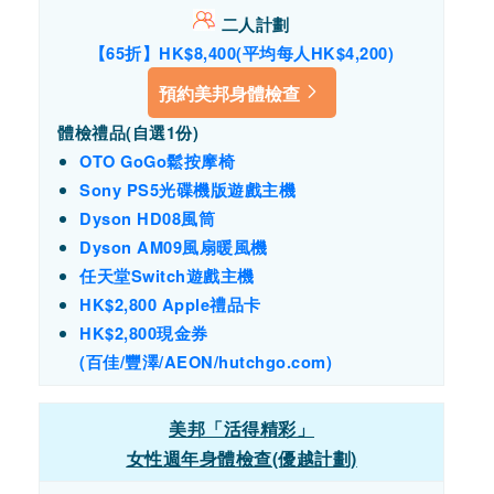
二人計劃
【65折】HK$8,400(平均每人HK$
4,200
)
預約美邦身體檢查
體檢禮品(自選1份)
OTO GoGo鬆按摩椅
Sony PS5光碟機版遊戲主機
Dyson HD08風筒
Dyson AM09風扇暖風機
任天堂Switch遊戲主機
HK$2,800 Apple禮品卡
HK$2,800現金券
(百佳/豐
澤/AEON/hutchgo.com)
美邦「活得精彩」
女性週年身體檢查(優越計劃)