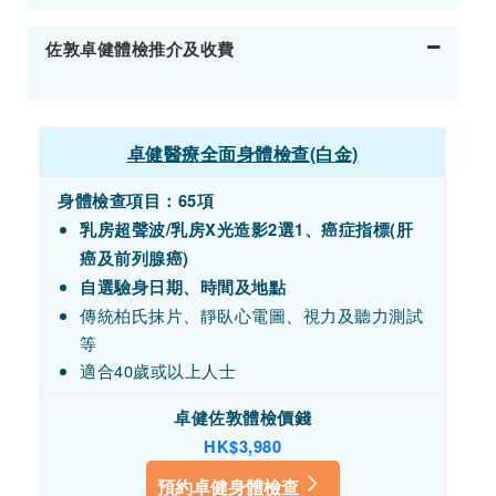
佐敦卓健體檢推介及收費
卓健醫療全面身體檢查(白金)
身體檢查項目：65項
乳房超聲波/乳房X光造影2選1、癌症指標(肝
癌及前列腺癌)
自選驗身日期、時間及地點
傳統柏氏抹片、靜臥心電圖、視力及聽力測試
等
適合40歲或以上人士
卓健佐敦體檢價錢
HK$3,980
預約卓健身體檢查