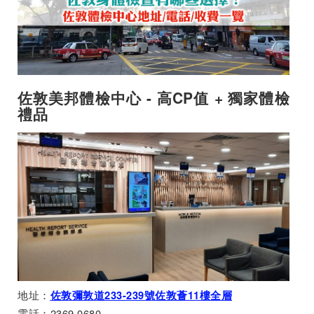
佐敦美邦體檢中心 - 高CP值 + 獨家體檢
禮品
地址：
佐敦彌敦道233-239號佐敦薈11樓全層
電話：2369 0680