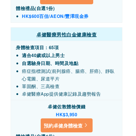
體檢禮品(自選1份)
HK$600百佳/AEON/豐澤現金券
卓健醫療男性白金健康檢查
身體檢查項目：65項
適合40歲或以上男士
自選驗身日期、時間及地點
癌症指標測試(前列腺癌、腸癌、肝癌)、靜臥
心電圖、尿道平片
睪固酮、三高檢查
卓健醫療App提供健康記錄及趨勢報告
卓健佐敦體檢價錢
HK$3,950
預約卓健身體檢查