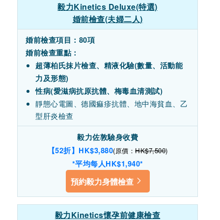
毅力Kinetics Deluxe(特選)
婚前檢查(夫婦二人)
婚前檢查項目：80項
婚前檢查重點：
超薄柏氏抹片檢查、
精液化驗(數量、活動能
力及形態)
性病(愛滋病抗原抗體、梅毒血清測試)
靜態心電圖、德國痲疹抗體、地中海貧血、乙
型肝炎檢查
毅力佐敦驗身收費
【52折】HK$3,880
(原價：
HK$7,500
)
*平均每人HK$
1,940
*
預約毅力身體檢查
毅力Kinetics懷孕前健康檢查