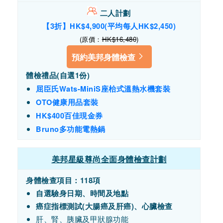
二人計劃
【3折】HK$4,900(平均每人HK$
2,450)
(原價：
HK$16,480
)
預約美邦身體檢查
體檢禮品(自選1份)
屈臣氏Wats-MiniS座枱式溫熱水機套裝
OTO健康用品套裝
HK$400百佳現金券
Bruno多功能電熱鍋
美邦星級尊尚全面身體檢查計劃
身體檢查項目：118項
自選驗身日期、時間及地點
癌症指標測試(大腸癌及肝癌)、心臟檢查
肝、腎、胰臟及甲狀腺功能