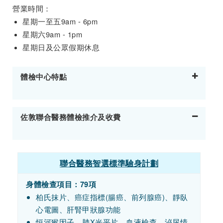
營業時間：
星期一至五9am - 6pm
星期六9am - 1pm
星期日及公眾假期休息
體檢中心特點
佐敦聯合醫務體檢推介及收費
聯合醫務智選標準驗身計劃
身體檢查項目：79項
柏氏抹片、癌症指標(腸癌、前列腺癌)、靜臥
心電圖、肝腎甲狀腺功能
恒河猴因子、肺X光平片、血液檢查、泌尿情