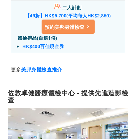
二人計劃
【49折】HK$5,700(平均每人HK$
2,850
)
預約美邦身體檢查
體檢禮品(自選1份)
HK$400百佳現金券
更多
美邦身體檢查推介
佐敦卓健醫療體檢中心 - 提供先進造影檢
查