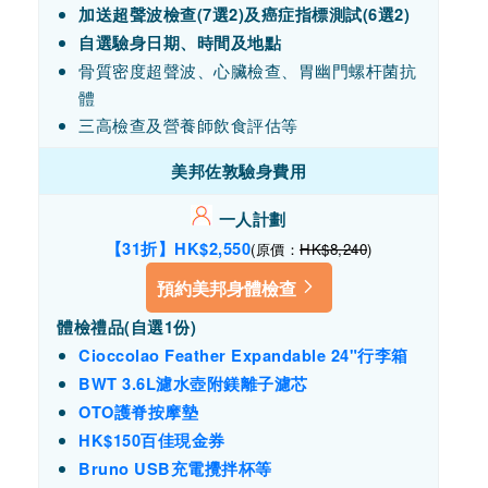
加送超聲波檢查(7選2)及
癌症指標測試(6選2)
自選驗身日期、時間及地點
骨質密度超聲波、心臟檢查、胃幽門螺杆菌抗
體
三高檢查及營養師飲食評估等
美邦佐敦驗身費用
一人計劃
【31折】HK$2,550
(原價：
HK$8,240
)
預約美邦身體檢查
體檢禮品(自選1份)
Cioccolao Feather Expandable 24"行李箱
BWT 3.6L濾水壺附鎂離子濾芯
OTO護脊按摩墊
HK$150百佳現金券
Bruno USB充電攪拌杯等