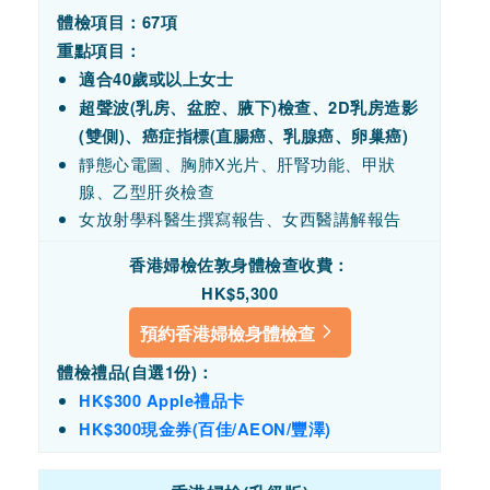
體檢項目：67項
重點項目：
適合40歲或以上女士
超聲波(乳房、盆腔、腋下)檢查、2D乳房造影
(雙側)、癌症指標(直腸癌、乳腺癌、卵巢癌)
靜態心電圖、胸肺X光片、肝腎功能、甲狀
腺、乙型肝炎檢查
女放射學科醫生撰寫報告、女西醫講解報告
香港婦檢佐敦身體檢查收費
：
HK$5,300
預約香港婦檢身體檢查
體檢禮品(自選1份)：
HK$300 Apple禮品卡
HK$300現金券(百佳/AEON/豐澤)