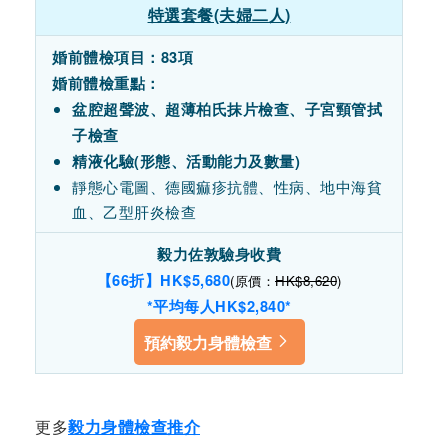
特選套餐(夫婦二人)
婚前體檢項目：83項
婚前體檢重點：
盆腔超聲波、
超薄柏氏抹片檢查、
子宮頸管拭
子檢查
精液化驗(形態、活動能力及數量)
靜態心電圖、德國痲疹抗體、性病、地中海貧
血、乙型肝炎檢查
毅力佐敦驗身收費
【66折】HK$5,680
(原價：
HK$8,620
)
*平均每人HK$
2,840
*
預約毅力身體檢查
更多
毅力身體檢查推介