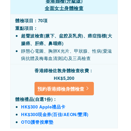
香港婦檢(升級版)
全面女士身體檢查
體檢項目：70項
重點項目：
超聲波檢查(腋下、盆腔及乳房)、癌症指標(大
腸癌、肝癌、鼻咽癌)
靜態心電圖、胸肺X光片、甲狀腺、性病(愛滋
病抗體及梅毒血清測試)及三高檢查
香港婦檢佐敦身體檢查收費
：
HK$5,200
預約香港婦檢身體檢查
體檢禮品(自選1份)：
HK$300 Apple禮品卡
HK$300現金券(百佳/AEON/豐澤)
OTO護脊按摩墊