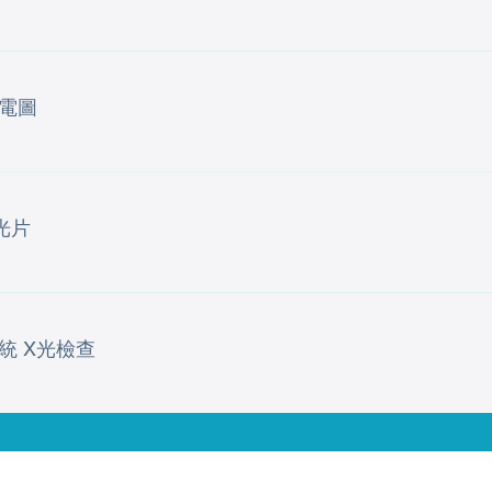
電圖
光片
統 X光檢查