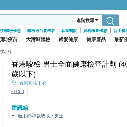
進階搜尋
美邦體檢優惠
體檢送台北機票
私家醫院
婦科檢查優惠
新手體
預防疫苗
大灣區體檢
銀髮健康
健康產品
最新
歲以下)
香港駿檢 男士全面健康檢查計劃 (4
歲以下)
香港駿檢中心
61項目
建議給
適用於40歲或以下男士