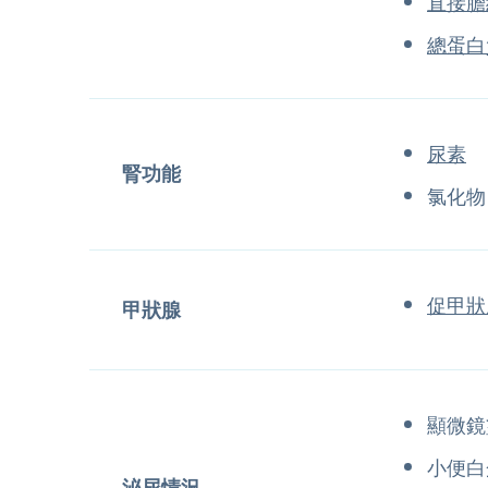
直接膽
總蛋白
尿素
腎功能
氯化物
促甲狀
甲狀腺
顯微鏡
小便白
泌尿情況