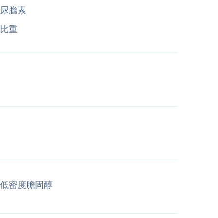
尿膽素
比重
低密度膽固醇