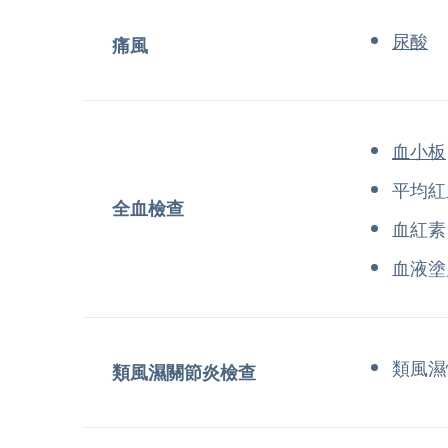
尿酸
痛風
血小板
平均紅
全血檢查
血紅素
血液塗
類風濕
類風濕關節炎檢查