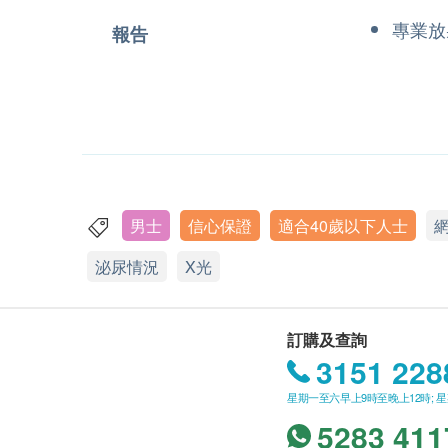
專業放
報告
男士
信心保證
適合40歲以下人士
泌尿情況
X光
訂購及查詢
3151 228
星期一至六早上9時至晚上12時; 
5283 411