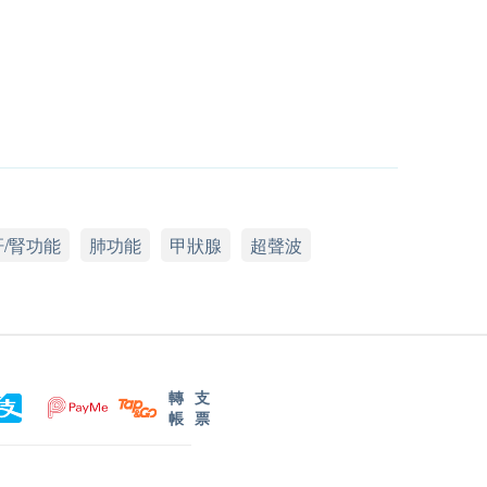
肝/腎功能
肺功能
甲狀腺
超聲波
轉
支
帳
票