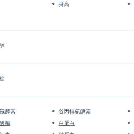
身高
醇
糖
氨酵素
谷丙轉氨酵素
酸酶
白蛋白