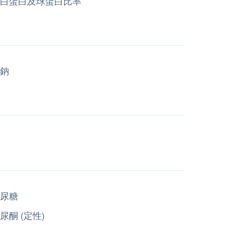
白蛋白及球蛋白比率
鈉
尿糖
尿酮 (定性)