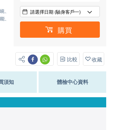
系統、
請選擇日期
(驗身客戶一)
功能、
購買
比較
收藏
買須知
體檢中心資料