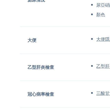
尿亞硝
顏色
大便隱
大便
乙型肝
乙型肝炎檢查
三酸甘
冠心病率檢查