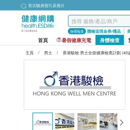
首次驗身指引及推介
體檢送現金券/禮品
身體檢查
首頁
暑假健康充電
身體檢查
主頁
/
男士
/
香港駿檢 男士全面健康檢查計劃 (40