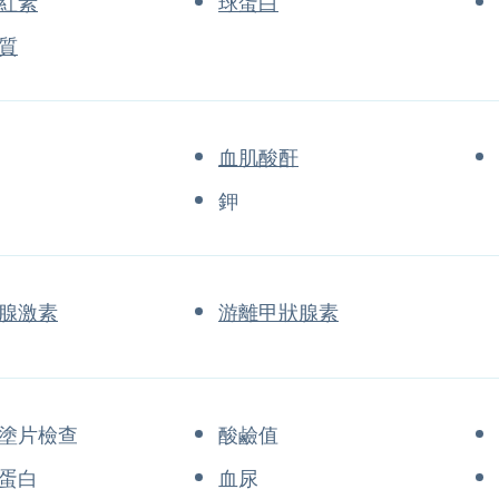
紅素
球蛋白
質
血肌酸酐
鉀
腺激素
游離甲狀腺素
塗片檢查
酸鹼值
蛋白
血尿