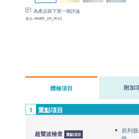
為產品留下第一個評論
產品:
HKWMC_EM_MC01
附加
體檢項目
1
重點項目
前列腺
超聲波檢查
重點項目
性