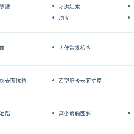
酸鹽
尿膽紅素
濁度
血
大便常規檢查
炎表面抗體
乙型肝炎表面抗原
油脂
高密度膽固醇