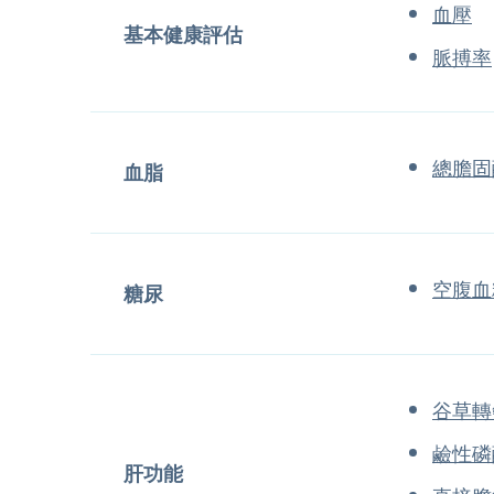
血壓
基本健康評估
脈搏率
總膽固
血脂
空腹血
糖尿
谷草轉
鹼性磷
肝功能