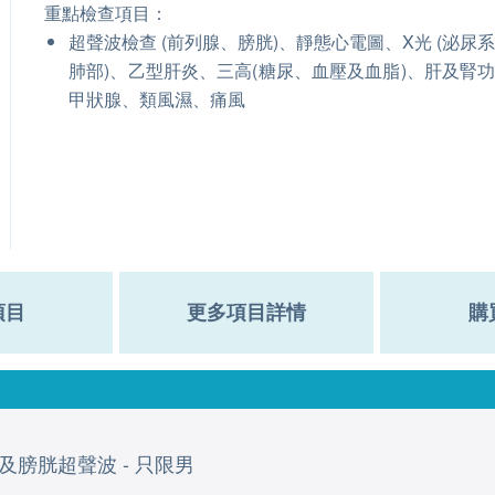
重點檢查項目：
超聲波檢查 (前列腺、膀胱)、靜態心電圖、X光 (泌尿
肺部)、乙型肝炎、三高(糖尿、血壓及血脂)、肝及腎
甲狀腺、類風濕、痛風
項目
更多項目詳情
購
及膀胱超聲波 - 只限男