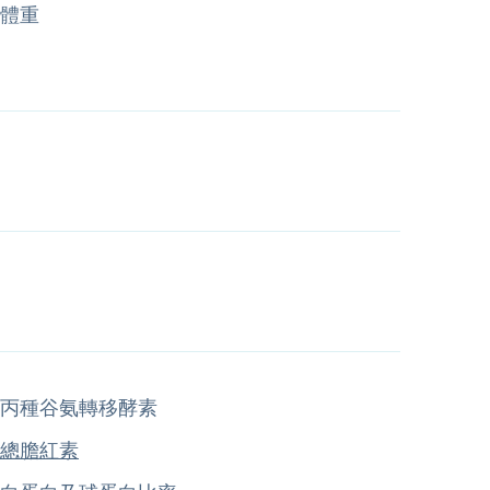
體重
丙種谷氨轉移酵素
總膽紅素