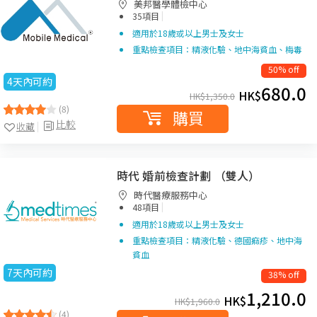
美邦醫學體檢中心
|
35項目
適用於18歲或以上男士及女士
重點檢查項目：精液化驗、地中海貧血、梅毒
50% off
4天內可約
680.0
HK$
HK$
1,350.0
(8)
購買
比較
收藏
時代 婚前檢查計劃 （雙人）
時代醫療服務中心
|
48項目
適用於18歲或以上男士及女士
重點檢查項目：精液化驗、德國痲疹、地中海
貧血
7天內可約
38% off
1,210.0
HK$
HK$
1,960.0
(4)