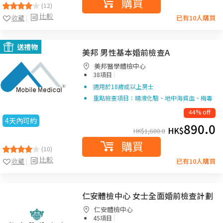
購買
(12)
比較
收藏
已有10人購買
送禮物
美邦 男性基本婚前檢查A
美邦醫學體檢中心
|
38項目
適用於18歲或以上男士
重點檢查項目：精液化驗、地中海貧血、梅毒
44% off
4天內可約
890.0
HK$
HK$
1,600.0
購買
(10)
比較
收藏
已有10人購買
仁安體檢中心 女士全面婚前檢查計劃
仁安體檢中心
|
45項目