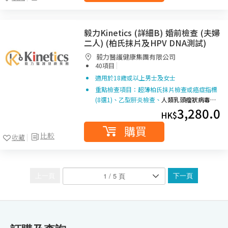
毅力Kinetics (詳細B) 婚前檢查 (夫婦
二人) (柏氏抹片及HPV DNA測試)
毅力醫護健康集團有限公司
|
40項目
適用於18歲或以上男士及女士
重點檢查項目：超薄柏氏抹片檢查或癌症指標
(8選1)、乙型肝炎檢查、
人類乳頭瘤狀病毒…
3,280.0
HK$
購買
比較
收藏
上一頁
下一頁