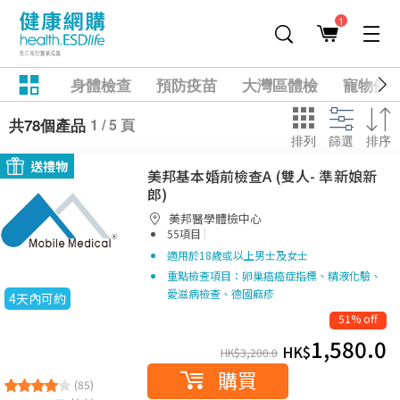
1
身體檢查
預防疫苗
大灣區體檢
寵物健
1 / 5 頁
共78個產品
排列
篩選
排序
送禮物
美邦基本婚前檢查A (雙人- 準新娘新
郎)
美邦醫學體檢中心
|
55項目
適用於18歲或以上男士及女士
重點檢查項目：卵巢癌癌症指標、精液化驗、
愛滋病檢查、德國痲疹
4天內可約
51% off
1,580.0
HK$
HK$
3,200.0
購買
(85)