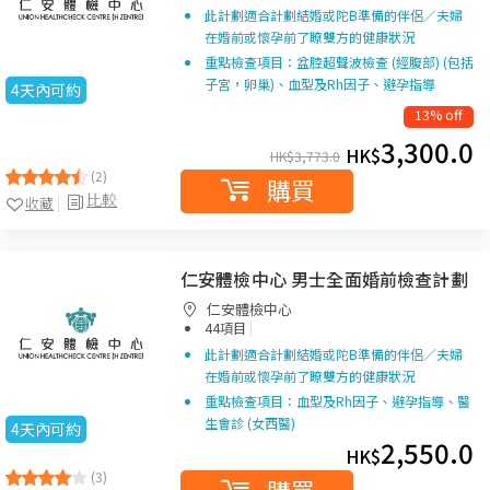
此計劃適合計劃結婚或陀B準備的伴侶／夫婦
在婚前或懷孕前了瞭雙方的健康狀況
重點檢查項目：盆腔超聲波檢查 (經腹部) (包括
子宮，卵巢)、血型及Rh因子、避孕指導
4天內可約
13% off
3,300.0
HK$
HK$
3,773.0
(2)
購買
比較
收藏
仁安體檢中心 男士全面婚前檢查計劃
仁安體檢中心
|
44項目
此計劃適合計劃結婚或陀B準備的伴侶／夫婦
在婚前或懷孕前了瞭雙方的健康狀況
重點檢查項目：血型及Rh因子、避孕指導、醫
生會診 (女西醫)
4天內可約
2,550.0
HK$
(3)