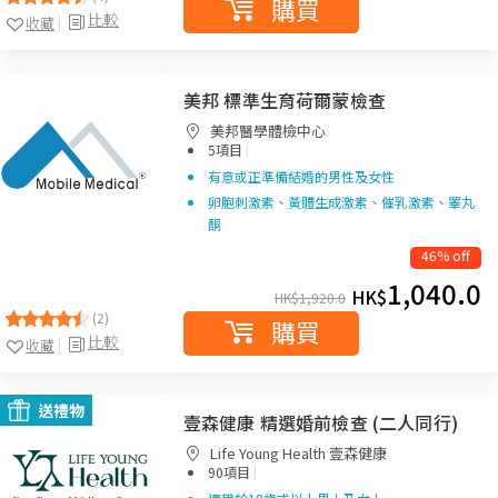
購買
比較
收藏
美邦 標準生育荷爾蒙檢查
美邦醫學體檢中心
|
5項目
有意或正準備結婚的男性及女性
卵胞刺激素、黃體生成激素、催乳激素、睪丸
酮
46% off
1,040.0
HK$
HK$
1,920.0
(2)
購買
比較
收藏
送禮物
壹森健康 精選婚前檢查 (二人同行)
Life Young Health 壹森健康
|
90項目