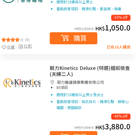
適用於18歲或以上男士
重點檢查項目：精液化驗、愛滋病、梅毒
43% off
1,050.0
HK$
HK$
1,830.0
購買
(4)
比較
收藏
已有10人購買
毅力Kinetics Deluxe (特選)婚前檢查
(夫婦二人)
毅力醫護健康集團有限公司
|
80項目
適用於18歲或以上男士及女士
重點檢查項目：柏氏抹片、精液化驗、靜態心
電圖、德國痲疹
48% off
3,880.0
HK$
HK$
7,500.0