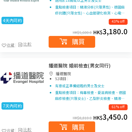
適用於18歲或以上男士及女士
重點檢查項目：精液分析(只限男性)、德國麻
疹抗體(只限女性)、心血管硬化檢測、心電…
4天內可約
43% off
3,180.0
HK$
HK$
5,600.0
購買
比較
收藏
播道醫院 婚前檢查(男女同行)
播道醫院
|
52項目
有意或正準備結婚的男士及女士
重點檢查項目：梅毒檢查、愛滋病檢查、德國
麻疹檢查(只限女士)、乙型肝炎檢查、精液…
7天內可約
61% off
3,450.0
HK$
HK$
8,810.0
購買
比較
收藏