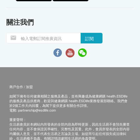
關注我們
訂閱
商戶合作 / 加盟
如閣下擁有任何健康相關之服務及產品，並有興趣成為健康網購 health.ESDlife
的服務及產品供應商，歡迎與健康網購 health.ESDlife業務發展部聯絡。我們會
於2個工作天內回覆，為閣下提供更多有關合作詳情。
電郵:
partnership@esdlife.com
重要聲明：
生活易會員於本網站內所發表的全部內容為即時更新，因此生活易不會預先審查
任何內容，並不會保證其準確性、完整性及質量。此外，會員所發表的全部內容
均屬個人意見，並不代表生活易之言論及立場。如從而引起任何損失或法律糾
紛，生活易概不負責。有關詳情請參閱生活易的免責聲明。