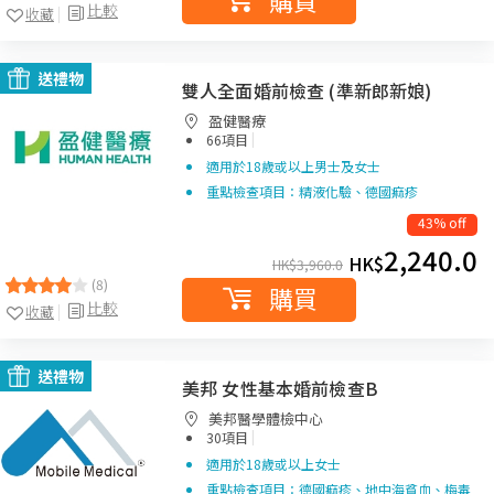
購買
比較
收藏
送禮物
雙人全面婚前檢查 (準新郎新娘)
盈健醫療
|
66項目
適用於18歲或以上男士及女士
重點檢查項目：精液化驗、德國痲疹
43% off
2,240.0
HK$
HK$
3,960.0
(8)
購買
比較
收藏
送禮物
美邦 女性基本婚前檢查B
美邦醫學體檢中心
|
30項目
適用於18歲或以上女士
重點檢查項目：德國痲疹、地中海貧血、梅毒