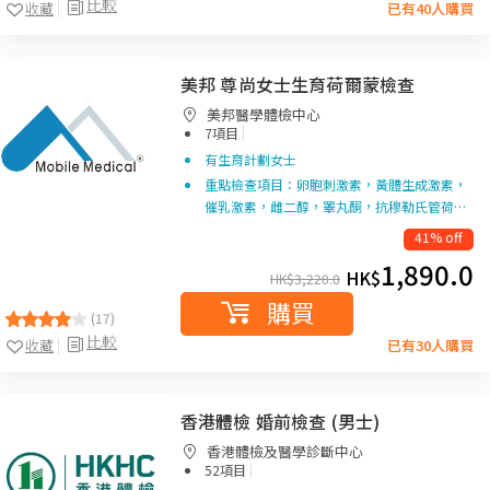
比較
收藏
已有40人購買
美邦 尊尚女士生育荷爾蒙檢查
美邦醫學體檢中心
|
7項目
有生育計劃女士
重點檢查項目：卵胞刺激素，黃體生成激素，
催乳激素，雌二醇，睪丸酮，抗穆勒氏管荷…
41% off
1,890.0
HK$
HK$
3,220.0
購買
(17)
比較
收藏
已有30人購買
香港體檢 婚前檢查 (男士)
香港體檢及醫學診斷中心
|
52項目