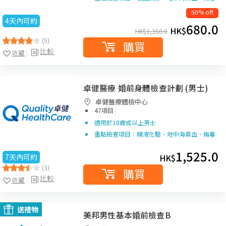
50% off
4天內可約
680.0
HK$
HK$
1,350.0
(5)
購買
比較
收藏
卓健醫療 婚前身體檢查計劃 (男士)
卓健醫療體檢中心
|
47項目
適用於18歲或以上男士
重點檢查項目：精液化驗、地中海貧血、梅毒
1,525.0
7天內可約
HK$
(3)
購買
比較
收藏
送禮物
美邦男性基本婚前檢查B