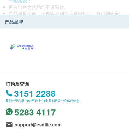
一般条款：
所有出售之货品均不设退款。
货品质量保证，于顾客收到产品当日起计，食用期应最
少有12个月或以上。
产品品牌
此产品由 AS Healthway International Limited 提供。
如有任何争议，AS Healthway International
Limited 及 健康网购health. ESDlife保留最终决议权。
送货条款：
购买产品总额满HK$300，即可享本地免费送货服
务。 账单总额未满HK$300需附加HK$50运费。
我们将于确定订单后1-3个工作天内安排发货。
不排除运送时间会因节日而有所影响。 当八号烈风讯号
悬挂或黑色暴雨警告生效时，送货服务时间将会延迟。
订购及查询
所有订单须视乎相关货品的供应情况再作最后确认。 倘
3151 2288
若健康网购health. ESDlife未能提供任何订单上的货
星期一至六早上9时至晚上12时; 星期日及公众假期休息
品，健康网购health. ESDlife有权拒绝接受该订单，并
且会于送货前透过电话或电邮通知顾客再作安排。
5283 4117
退换条款：
support@esdlife.com
当顾客收取已订购之货品时，有责任检查货品是否有损