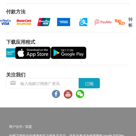
毁情况，一经确认签收，恕不接受退换。
付款方法
退换产品必须包装完整，如退换之产品有任何残缺或过
期退回，供应商有权不受理。
转
如有其他损坏或遗漏查询，顾客必须保留有效收据正
帐
本，并于送货后3个工作天内按下列方式联络AS
Healthway International Limited客户服务部跟进。
下载应用程式
电邮： info@ashealthway.com
关注我们
订阅
商户合作 / 加盟
如阁下拥有任何健康相关之服务及产品，并有兴趣成为健康网购 health.ESDlife