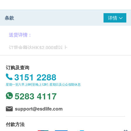
条款
详情
送货详情：
订货金额达HK$2,000或以上
可享一次免费本地送货服务 (离岛、东涌及港外地区恕
不送货)。
成功确认客户付款后，所订购之货品于七个工作天内，
订购及查询
于星期一至五办公时间送到指定之商业区办公地址；如
3151 2288
非办公地址，本院将寄上朱古力券。
星期一至六早上9时至晚上12时; 星期日及公众假期休息
节日前夕送货安排：凡于2019年12月10日前订购及付
款，可确保于2019年12月20日前送货。
5283 4117
订货金额少于HK$2,000
support@esdlife.com
由圣基道寄上朱古力券：持券者可于2019年12月1日至
2020年2月1日于朱古力券上列明的公开销售点换领，
付款方法
包括七间龙岛(尖沙咀iSQUARE国际广场、旺角新世纪