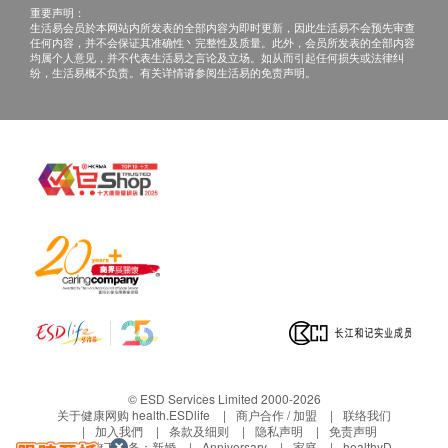
同意，圣基道儿童院将假定 阁下接受圣基道向 阁下发
重要声明：
生活易会员於本网站内所发表的全部内容为即时更新，因此生活易不会预先审查
出上述资讯，直至另行通知。如不同意，请致电2520
任何内容，并不会保证其准确性丶完整性及质量。此外，会员所发表的全部内容
1056／3756 4488与圣基道职员联络。
均属个人意见，并不代表生活易之言论及立场。如从而引起任何损失或法律纠
纷，生活易概不负责。有关详情请参阅生活易的免责声明。
*为支持这项有意义的慈善活动，所有健康网购
health.ESDlife现金券及推广优惠码均不能使用*
© ESD Services Limited 2000-2026
关于健康网购 health.ESDlife
商户合作 / 加盟
联络我们
加入我們
条款及细则
隐私声明
免责声明
生活易旗下业务：
新婚
Anniversary
家庭
healthyD