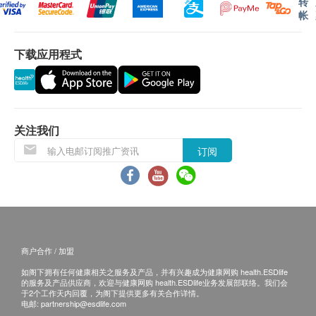
广场、观塘apm、新蒲岗Mikiki广场、葵芳新都会广
转
帐
场、荃湾愉景新城及马鞍山新港城中心)、信和屯门市
广场、健苗轩、生活好点及圣基道总办事处。
自取／安排速递公司：于办公时间到圣基道总办事处自
下载应用程式
取礼盒／套装。 办事处地址：香港北角百福道21号香
港青年协会大厦15楼(鲗鱼涌港铁站C出口) 办公时间：
逢星期一至五上午9时至下午1时及下午2时至5时45分
(公众假期除外)
关注我们
领取方法：
订阅
免费送货：HK$2,000或以上(商业区办公地址)
由圣基道儿童院寄上朱古力券
自取
注意事项：
所有货品数量有限，售完即止。
商户合作 / 加盟
凡捐款或捐赠朱古力HK$100或以上，凭收据可申请扣
如阁下拥有任何健康相关之服务及产品，并有兴趣成为健康网购 health.ESDlife
减税款。扣减税款不适用于购买朱古力。
的服务及产品供应商，欢迎与健康网购 health.ESDlife业务发展部联络。我们会
您的个人资料绝对保密，只用作邀请参与活动、通讯、
于2个工作天内回覆，为阁下提供更多有关合作详情。
电邮:
partnership@esdlife.com
筹募、义工招募及收集意见之用途。如 阁下未有表明不