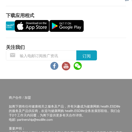
退换条款：
下载应用程式
当顾客收取已订购之货品时，有责任检查货品是否有损
毁情况，一经确认签收，恕不接受退换。
退换产品必须包装完整，如退换之产品有任何残缺或过
期退回，供应商有权不受理。
如有其他损坏或遗漏查询，顾客必须保留有效收据正
关注我们
本，并於送货後3个工作天内按下列方式联络
订阅
HOME@dd® 客户服务部跟进。
电邮: cs@homeadd.com.hk
查詢热线: 3460 2892
商户合作 / 加盟
如阁下拥有任何健康相关之服务及产品，并有兴趣成为健康网购 health.ESDlife
的服务及产品供应商，欢迎与健康网购 health.ESDlife业务发展部联络。我们会
于2个工作天内回覆，为阁下提供更多有关合作详情。
电邮:
partnership@esdlife.com
重要声明：