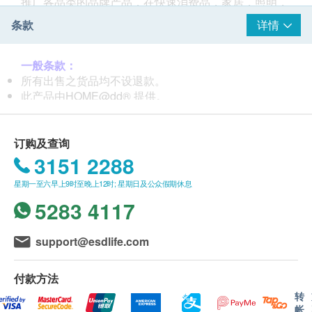
推广各品类的品牌产品，在快速消费品，家居，照明，
五金，小家电等累积了宝贵的产品开发和推广经验；经
条款
详情
过多年发展，现致力于为香港消费者带来优质的家居和
个人的健康，潮流，创意产品
一般条款：
所有出售之货品均不设退款。
此产品由HOME@dd® 提供。
如有任何争议，HOME@dd® 及健康生活易保留最终决
议权。
订购及查询
送货条款：
3151 2288
购买HOME@dd® 产品总额满HK$150，即可享本地免
星期一至六早上9时至晚上12时; 星期日及公众假期休息
费送货服务。账单总额未满HK$150需附加HK$30运
费。
5283 4117
我们将於确定订单後5个工作天内安排发货。
不排除运送时间会因节日而有所影响。当八号烈风讯号
support@esdlife.com
悬掛或黑色暴雨警告生效时，送货服务时间将会延迟。
所有订单须视乎相关货品的供应情况再作最後确认。倘
付款方法
若生活易未能提供任何订单上的货品，生活易有权拒绝
接受该订单，并且会於送货前透过电话或电邮通知顾客
转
帐
再作安排。