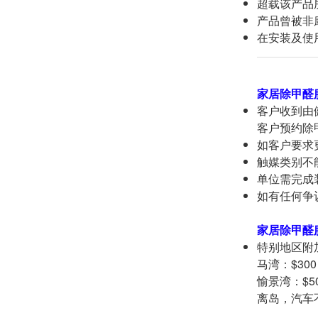
超载该产品
产品曾被非
在安装及使
家居除甲醛
客户收到由健
客户预约除甲
如客户要求
触媒类别不
单位需完成
如有任何争议
家居除甲醛
特别地区附
马湾：$300
愉景湾：$5
离岛，汽车