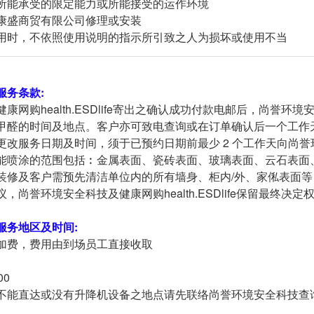
所能承受的限定能力或所能接受的运作环境
康盛商贸有限公司修理或安装
用时，不依照使用说明的指示所引致之人为损坏或使用不当
服务条款:
康网购health.ESDlife寄出之确认成功付款电邮后，尚誉环境
醛的时间及地点。客户亦可致电查询或在订单确认后一个工作天致电预约
更改服务日期及时间，须于已预约日期前最少 2 个工作天向尚
能喷涂的范围包括︰金属表面、瓷砖表面、玻璃表面、云石表面
装修及客户需预先清洁单位内的所有墙身、柜内/外、家俬表面
，尚誉环境安全科技及健康网购health.ESDlife保留最终决定
服务地区及时间:
加费，费用由到场员工直接收取
00
不能直达或没有升降机设备之地点请先联络尚誉环境安全科技查询（电