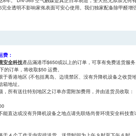
达8年。 DN-365 空气触媒是真正日本制造，全天然无添加无
-365完全透明不影响家俬表面可安心使用。我们独家配备除甲醛
运费：
境安全科技
產品滿港币$650或以上的订单，可享有免费送货服务
以下的订单，将收取$50 运费。
限于香港地区 (不包括离岛、边境禁区、没有升降机设备之收货地
信箱地址。
额，所有送往特别地区之订单亦需附加费用，并由送货员收取：
00
能直达或没有升降机设备之地点请先联络尚誉环境安全科技查询 (电话
于 4 个工作天内安排送货，送货时间为上午 9 时至下午 6 时。