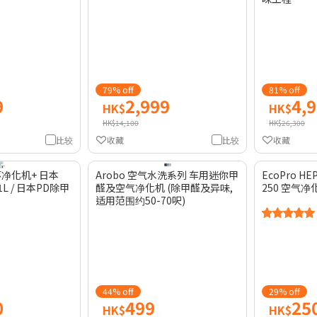
79% off
81% off
9
2,999
4,
HK$
HK$
HK$14,100
HK$26,300
比较
收藏
比较
收藏
环净化机+ 日本
Arobo 空气水洗系列 车用迷你甲
EcoPro H
L / 日本PD除甲
醛及空气净化机 (除甲醛及异味,
250 空气净
适用范围约50-70呎)
44% off
29% off
0
499
25
HK$
HK$