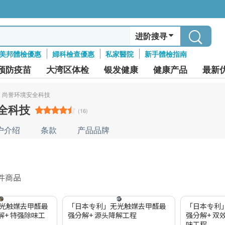
进阶搜寻
美邦體檢優惠
婦科檢查優惠
私家醫院
新手體檢指南
预防疫苗
大湾区体检
银发健康
健康产品
最新
尚誉环境安全科技
全科技
(16)
户介绍
条款
产品品牌
 件商品
光触媒去甲醛最
「日本专利」无光触媒去甲醛最
「日本专利
解+ 特强除味工
强分解+ 源头降解工程
强分解+ 双
味工程