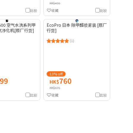
HK$499
比较
收藏
比较
WP500 空气水洗系列甲
EcoPro 日本 除甲醛喷雾装 [原厂
净化机[原厂行货]
行货]
(1)
13% off
999
760
HK$
HK$876
比较
收藏
比较