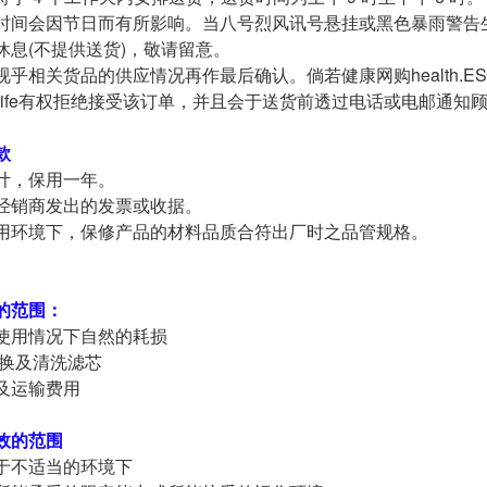
时间会因节日而有所影响。当八号烈风讯号悬挂或黑色暴雨警告
休息(不提供送货)，敬请留意。
乎相关货品的供应情况再作最后确认。倘若健康网购health.ES
.ESDlife有权拒绝接受该订单，并且会于送货前透过电话或电邮通
款
计，保用一年。
经销商发出的发票或收据。
用环境下，保修产品的材料品质合符出厂时之品管规格。
的范围：
使用情况下自然的耗损
更换及清洗滤芯
及运输费用
效的范围
于不适当的环境下