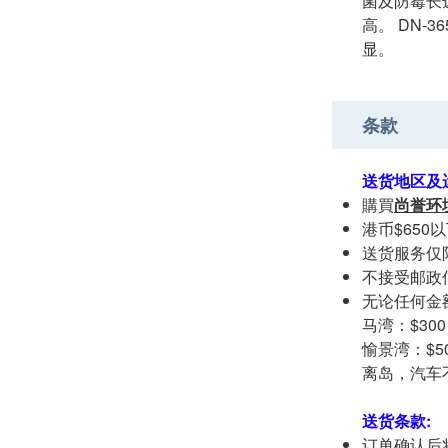
菌及防霉长
高。 DN
显。
条款
送货地区及
購買
尚誉环
港币$650
送货服务仅
不接受邮政
无论任何金
马湾：$300
愉景湾：$5
离岛，汽车不
送货条款:
订单确认后将