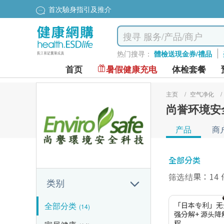
首次驗身指引及推介
热门搜寻：
體檢送現金券/禮品
首页
暑假健康充电
体检套餐
主页
/
空气净化
/
尚誉环境安
产品
商
全部分类
筛选结果：14
类别
全部分类
「日本专利」无
(14)
强分解+ 源头降
程