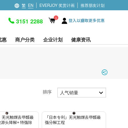
繁
EN
EVERJOY 奖赏计画
推荐朋友计划
1
3151 2288
登入以赚取更多优惠
优惠
商户分类
企业计划
健康资讯
排序
」无光触媒去甲醛最
「日本专利」无光触媒去甲醛最
效源头降解+ 特强除
强分解工程