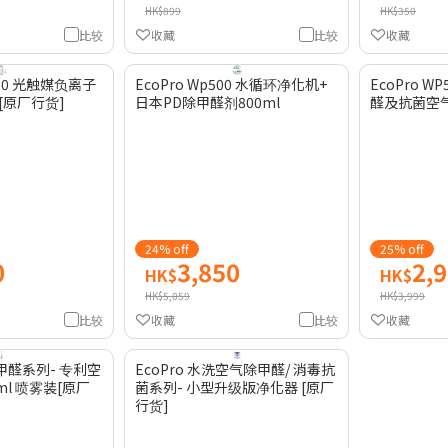
HK$899
HK$350
比较
收藏
比较
收藏
-250 光触媒负离子
EcoPro Wp500 水循环净化机+
EcoPro 
[原厂行货]
日本PD除甲醛剂800ml
醛及抗菌空气
24% off
25% off
0
3,850
2,
HK$
HK$
HK$5,059
HK$3,999
比较
收藏
比较
收藏
除甲醛系列- 专利空
EcoPro 水洗空气除甲醛/ 消毒抗
ml 喷雾装[原厂
菌系列- 小型升级版净化器 [原厂
行货]