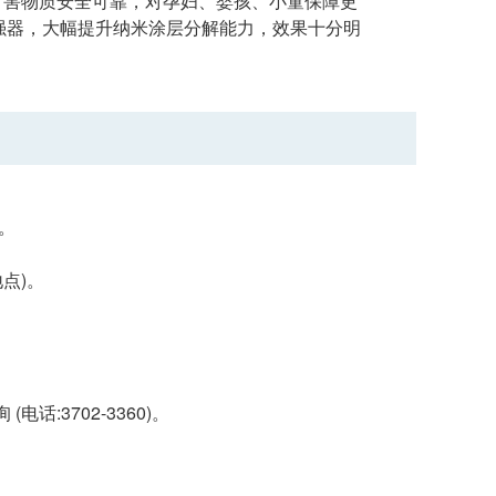
何有害物质安全可靠，对孕妇、婴孩、小童保障更
增强器，大幅提升纳米涂层分解能力，效果十分明
。
点)。
:3702-3360)。