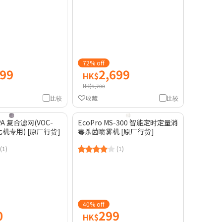
72% off
999
2,699
HK$
HK$9,700
比较
收藏
比较
EPA 复合滤网(VOC-
EcoPro MS-300 智能定时定量消
化机专用) [原厂行货]
毒杀菌喷雾机 [原厂行货]
(1)
(1)
40% off
0
299
HK$