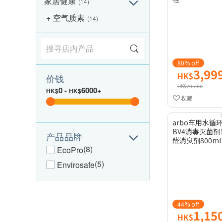
家居健康
(14)
空气质素
(14)
80% off
3,99
HK$
价钱
HK$20,200
0
-
6000+
HK$
HK$
收藏
arbo车用水循
BV4消毒灭菌剂1
产品品牌
醛消臭剂800ml
(8)
EcoPro
(5)
Envirosafe
44% off
1,15
HK$