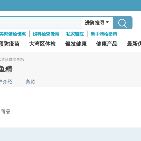
进阶搜寻
美邦體檢優惠
婦科檢查優惠
私家醫院
新手體檢指南
预防疫苗
大湾区体检
银发健康
健康产品
最新
永丞珍馔滴鱼精
鱼精
户介绍
条款
件商品