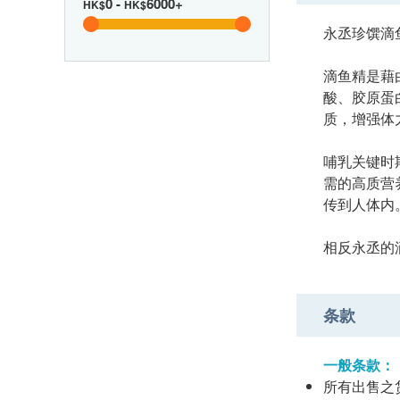
0
-
6000+
HK$
HK$
永丞珍馔滴
滴鱼精是藉
酸、胶原蛋
质，增强体
哺乳关键时
需的高质营
传到人体内
相反永丞的
条款
一般条款：
所有出售之