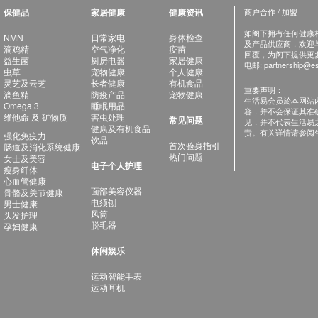
保健品
家居健康
健康资讯
商户合作 / 加盟
如阁下拥有任何健康相关
NMN
日常家电
身体检查
及产品供应商，欢迎与健
滴鸡精
空气净化
疫苗
回覆，为阁下提供更
益生菌
厨房电器
家居健康
电邮:
partnership@es
虫草
宠物健康
个人健康
灵芝及云芝
长者健康
有机食品
重要声明：
滴鱼精
防疫产品
宠物健康
生活易会员於本网站
Omega 3
睡眠用品
容，并不会保证其准
维他命 及 矿物质
害虫处理
常见问题
见，并不代表生活易
健康及有机食品
责。有关详情请参阅
强化免疫力
饮品
首次验身指引
肠道及消化系统健康
热门问题
女士及美容
电子个人护理
瘦身纤体
心血管健康
面部美容仪器
骨骼及关节健康
电须刨
男士健康
风筒
头发护理
脱毛器
孕妇健康
休闲娱乐
运动智能手表
运动耳机