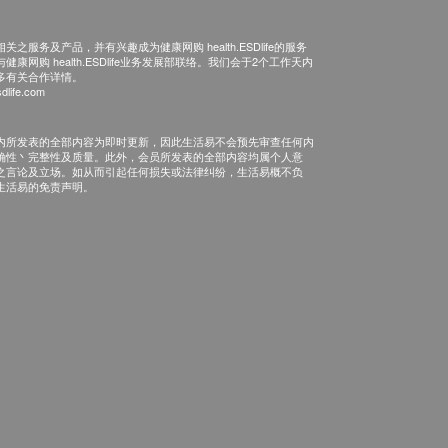
之服务及产品，并有兴趣成为健康网购 health.ESDlife的服务
康网购 health.ESDlife业务发展部联络。我们会于2个工作天内
多有关合作详情。
dlife.com
内所发表的全部内容为即时更新，因此生活易不会预先审查任何内
确性丶完整性及质量。此外，会员所发表的全部内容均属个人意
之言论及立场。如从而引起任何损失或法律纠纷，生活易概不负
生活易的免责声明。