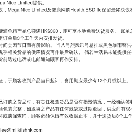
 Nice Limited提供。
Mega Nice Limited及健康网购Health.ESDlife保留最终决
滴鱼精产品总额满HK$360，即可享本地免费送货服务。 账单总额
定订单后3个工作天内安排发货。
时间会因节日而有所影响。 当八号烈风讯号悬挂或黑色暴雨警
视乎相关货品的供应情况再作最后确认。 倘若生活易未能提供
货前透过电话或电邮通知顾客再作安排。
证，于顾客收到产品当日起计，食用期应最少有12个月或以上。
已订购之货品时，有责任检查货品是否有损毁情况，一经确认签
须包装完整，如退换之产品有任何残缺或过期退回，供应商有权
坏或遗漏查询，顾客必须保留有效收据正本，并于送货后3个工作
klee@milkfishhk.com