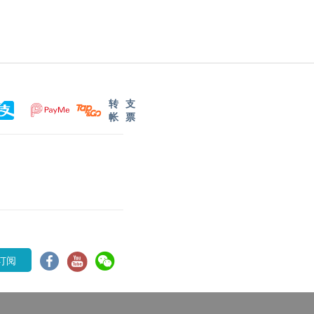
转
支
帐
票
订阅