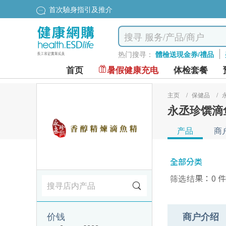
星級計劃$200換dyson風筒
热门搜寻：
體檢送現金券/禮品
首页
暑假健康充电
体检套餐
主页
/
保健品
/
永丞珍馔滴
产品
商
全部分类
筛选结果：0 
价钱
商户介绍