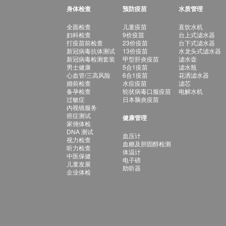
身体检查
预防疫苗
水质管理
全面检查
儿童疫苗
直饮水机
妇科检查
9价疫苗
台上式滤水器
打疫苗前检查
23价疫苗
台下式滤水器
新冠病毒抗体测试
13价疫苗
水龙头式滤水器
新冠病毒检测套装
甲型肝炎疫苗
滤水壶
男士健康
5合1疫苗
滤水瓶
心血管/三高风险
6合1疫苗
花洒滤水器
婚前检查
水痘疫苗
滤芯
备孕检查
轮状病毒口服疫苗
电解水机
过敏症
日本脑炎疫苗
内视镜服务
癌症测试
健康管理
家佣体检
DNA 测试
血压计
视力检查
血糖及胆固醇检测
听力检查
体温计
中医保健
电子磅
儿童发展
助听器
企业体检