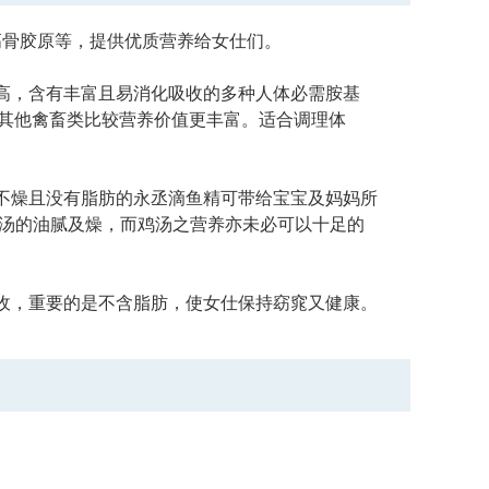
高骨胶原等，提供优质营养给女仕们。
高，含有丰富且易消化吸收的多种人体必需胺基
和其他禽畜类比较营养价值更丰富。适合调理体
不燥且没有脂肪的永丞滴鱼精可带给宝宝及妈妈所
鸡汤的油腻及燥，而鸡汤之营养亦未必可以十足的
收，重要的是不含脂肪，使女仕保持窈窕又健康。