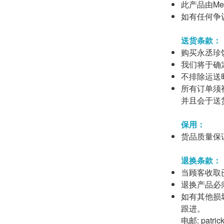
此产品由Mega
如有任何争议，
送货条款：
购买永丞珍馔
我们将于确
不排除运送
所有订单须
并且会于送
保用：
货品质量保
退换条款：
当顾客收取
退换产品必
如有其他损
跟进。
电邮: patric