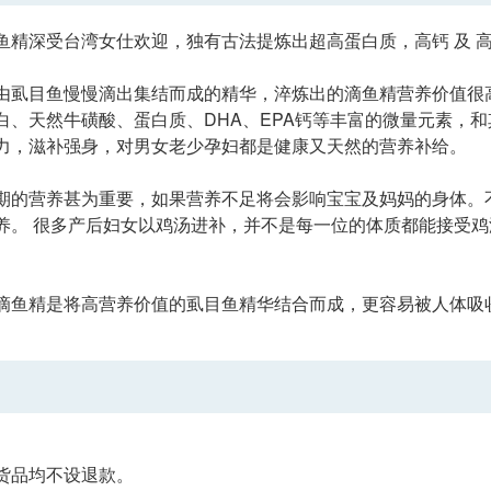
鱼精深受台湾女仕欢迎，独有古法提炼出超高蛋白质，高钙 及 
由虱目鱼慢慢滴出集结而成的精华，淬炼出的滴鱼精营养价值很
白、天然牛磺酸、蛋白质、DHA、EPA钙等丰富的微量元素，
力，滋补强身，对男女老少孕妇都是健康又天然的营养补给。
期的营养甚为重要，如果营养不足将会影响宝宝及妈妈的身体。
养。 很多产后妇女以鸡汤进补，并不是每一位的体质都能接受
。
滴鱼精是将高营养价值的虱目鱼精华结合而成，更容易被人体吸
货品均不设退款。