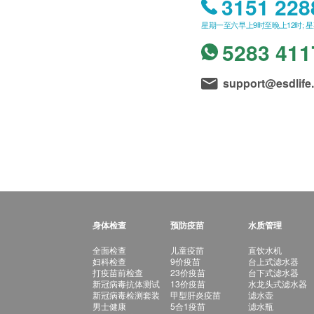
3151 228
星期一至六早上9时至晚上12时; 
5283 411
support@esdlife
身体检查
预防疫苗
水质管理
全面检查
儿童疫苗
直饮水机
妇科检查
9价疫苗
台上式滤水器
打疫苗前检查
23价疫苗
台下式滤水器
新冠病毒抗体测试
13价疫苗
水龙头式滤水器
新冠病毒检测套装
甲型肝炎疫苗
滤水壶
男士健康
5合1疫苗
滤水瓶