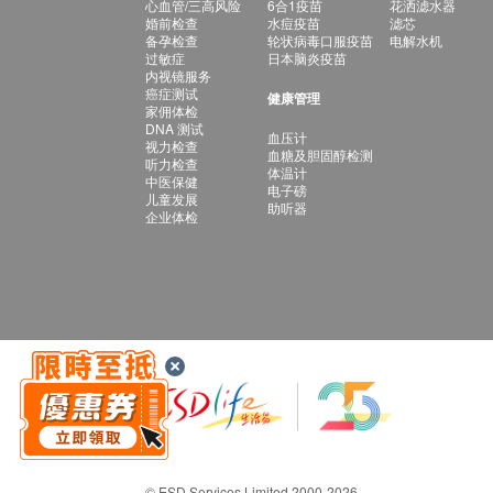
心血管/三高风险
6合1疫苗
花洒滤水器
婚前检查
水痘疫苗
滤芯
备孕检查
轮状病毒口服疫苗
电解水机
过敏症
日本脑炎疫苗
内视镜服务
癌症测试
健康管理
家佣体检
DNA 测试
血压计
视力检查
血糖及胆固醇检测
听力检查
体温计
中医保健
电子磅
儿童发展
助听器
企业体检
© ESD Services Limited 2000-2026