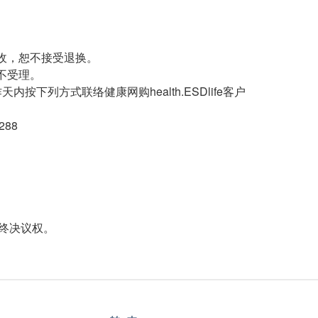
收，恕不接受退换。
不受理。
列方式联络健康网购health.ESDlife客户
288
保留最终决议权。