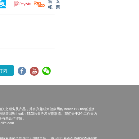
转
支
帐
票
订阅
之服务及产品，并有兴趣成为健康网购 health.ESDlife的服务
康网购 health.ESDlife业务发展部联络。我们会于2个工作天内
多有关合作详情。
dlife.com
内所发表的全部内容为即时更新，因此生活易不会预先审查任何内