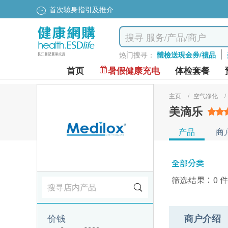
首次驗身指引及推介
热门搜寻：
體檢送現金券/禮品
首页
暑假健康充电
体检套餐
主页
/
空气净化
/
美滴乐
产品
商
全部分类
筛选结果：0 
价钱
商户介绍