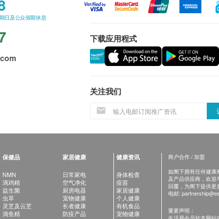
8
星期日及公众假期休息
7
下载应用程式
.com
关注我们
保健品
家居健康
健康资讯
商户合作 / 加盟
如阁下拥有任何健康相关
NMN
日常家电
身体检查
及产品供应商，欢迎与健
滴鸡精
空气净化
疫苗
回覆，为阁下提供更
益生菌
厨房电器
家居健康
电邮:
partnership@es
虫草
宠物健康
个人健康
灵芝及云芝
长者健康
有机食品
重要声明：
滴鱼精
防疫产品
宠物健康
生活易会员於本网站