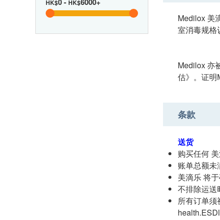
0
-
6000+
HK$
HK$
Medilo
室消毒规格
Medilo
估》。证明M
条款
送货
购买任何 美
账单总额未满
美滴乐 将
不排除运送
所有订单须视
health