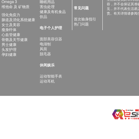
Omega 3
睡眠用品
容，并不会保证其准
维他命 及 矿物质
害虫处理
常见问题
见，并不代表生活易
健康及有机食品
责。有关详情请参阅
强化免疫力
饮品
首次验身指引
肠道及消化系统健康
热门问题
女士及美容
电子个人护理
瘦身纤体
心血管健康
面部美容仪器
骨骼及关节健康
电须刨
男士健康
风筒
头发护理
脱毛器
孕妇健康
休闲娱乐
运动智能手表
运动耳机