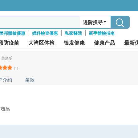
进阶搜寻
美邦體檢優惠
婦科檢查優惠
私家醫院
新手體檢指南
预防疫苗
大湾区体检
银发健康
健康产品
最新
美滴乐
(1)
户介绍
条款
件商品