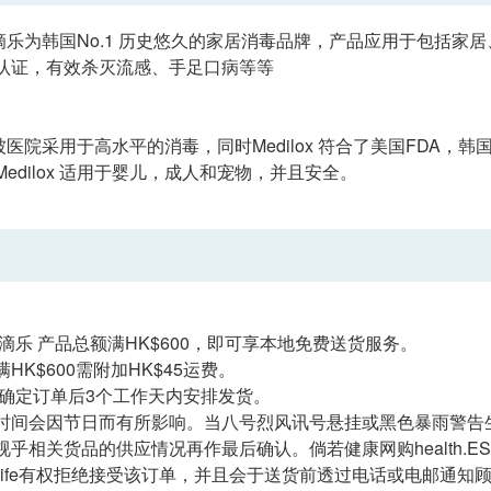
x 美滴乐为韩国No.1 历史悠久的家居消毒品牌，产品应用于包括
认证，有效杀灭流感、手足口病等等
x 亦被医院采用于高水平的消毒，同时Medilox 符合了美国FDA
edilox 适用于婴儿，成人和宠物，并且安全。
滴乐 产品总额满HK$600，即可享本地免费送货服务。
HK$600需附加HK$45运费。
于确定订单后3个工作天内安排发货。
时间会因节日而有所影响。当八号烈风讯号悬挂或黑色暴雨警告
乎相关货品的供应情况再作最后确认。倘若健康网购health.ES
.ESDlife有权拒绝接受该订单，并且会于送货前透过电话或电邮通