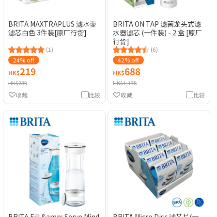
BRITA MAXTRAPLUS 滤水壶
BRITA ON TAP 滤菌龙头式滤
滤芯白色 3件装[原厂行货]
水器滤芯 (一件装) - 2 盒 [原厂
行货]
(1)
(6)
24% off
42% off
219
688
HK$
HK$
HK$289
HK$1,178
收藏
比较
收藏
比较
BRITA Fill &amp; Serve Mind
BRITA Micro Disc 滤芯片(一