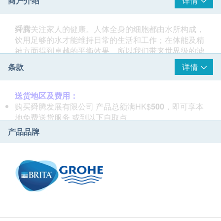
商户介绍
详情
舜腾
关注家人的健康。人体全身的细胞都由水所构成，
饮用足够的水才能维持日常的生活和工作；在体能及精
神方面得到卓越的平衡效果。所以我们带来世界级的滤
水器，一个全球品牌
Brita®碧然德
。它源于德国，超过
条款
详情
50年经验的优化饮用水专家。
Brita®
产品包括滤水
器，水壶，水瓶；使用食品级材料，精湛的技术，获得
权威机构TUV 认证，其高质量与时尚设计，在全球超
送货地区及费用：
过 60个国家销售。
购买舜腾发展有限公司 产品总额满HK$
500
，即可享本
地免费送货服务 或到以下自取点
舜腾
提供
Brita®
产品，真诚`照顾大家对水的基本要
自取點：指定OK便利店 (
按此參考地點
) 或 Alfred 智能
产品品牌
求，给予最佳的口感，最健康及最经济的效益。
舜腾
是
櫃
Brita®
香港区代理商，有信心的保证。
偏远地区：客户须支付偏远地区附加费用，
按此参考
东涌 / 赤鱲角机场 / 大屿山 / 马湾/ 愉景湾 / 离岛 等地, 需
附加 $120 运费
偏远地区附加费用会由
送货员收取
。
賬單總額未滿HK$
500
需附加HK$
60
運費。
送货时间：