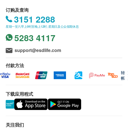
账单总额未满HK$500需附加HK$60运费。
订单确认后将于 4-10 个工作天内安排发货。
订购及查询
不排除运送时间会因节日而有所影响。
3151 2288
当八号烈风讯号悬挂或黑色暴雨警告生效时，送货服务
星期一至六早上9时至晚上12时; 星期日及公众假期休息
时间将会延迟。农历初一、初二及初三均会休息(不提
供送货)，敬请留意。
5283 4117
所有订单须视乎相关货品的供应情况再作最后确认。倘
若供应商未能提供任何订单上的货品，健康网购
support@esdlife.com
health.ESDlife 有权拒绝接受该订单，并且会于送货前
透过电话或电邮通知顾客再作安排。
付款方法
倘若由于不可抗力的原因(包括但不限于由于天灾、火
灾、水灾、意外、暴乱、战争、政府政策、罢工或任何
转
不能控制的情况)而未能准确地提供阁下所需的货品或
帐
服务，舜腾发展有限公司 及 健康网购health.ESDlife 均
不会承担任何责任或赔偿。
下载应用程式
舜腾发展有限公司 会据阁下提供的地址尽力确保货品在
送货日期前送到该地址，若因阁下的原因而导致货品超
过送货日期60日后仍不成功派送，舜腾发展有限公司
保留权利包括任何拒绝要求退款申请之权利。
关注我们