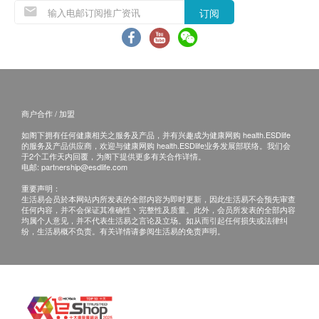
保养条款：
订阅
客户于收取货品时必须检查所订购之货品是否有损毁。
如发现货品损毁(不包括蓄意损坏者)，请客户在送货日
期起计 7 天以内通知。
舜腾发展有限公司 客户服务部 安排更换该货品。
任何非损毁所导致的退货均不受理。 退换产品必须包装
完整，如退换之产品有任何残缺或过期退回，供应商有
权不受理。
商户合作 / 加盟
如阁下拥有任何健康相关之服务及产品，并有兴趣成为健康网购 health.ESDlife
> 此产品由舜腾发展有限公司提供。
的服务及产品供应商，欢迎与健康网购 health.ESDlife业务发展部联络。我们会
> 如有任何争议，舜腾发展有限公司及健康网购
于2个工作天内回覆，为阁下提供更多有关合作详情。
电邮:
partnership@esdlife.com
health.ESDlife保留最终决议权。
重要声明：
生活易会员於本网站内所发表的全部内容为即时更新，因此生活易不会预先审查
任何内容，并不会保证其准确性丶完整性及质量。此外，会员所发表的全部内容
均属个人意见，并不代表生活易之言论及立场。如从而引起任何损失或法律纠
纷，生活易概不负责。有关详情请参阅生活易的免责声明。