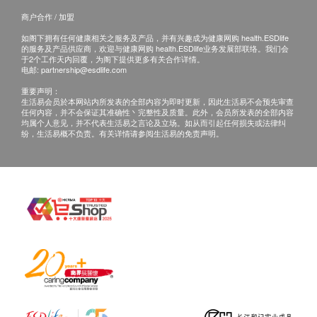
商户合作 / 加盟
如阁下拥有任何健康相关之服务及产品，并有兴趣成为健康网购 health.ESDlife
的服务及产品供应商，欢迎与健康网购 health.ESDlife业务发展部联络。我们会
于2个工作天内回覆，为阁下提供更多有关合作详情。
电邮:
partnership@esdlife.com
重要声明：
生活易会员於本网站内所发表的全部内容为即时更新，因此生活易不会预先审查
任何内容，并不会保证其准确性丶完整性及质量。此外，会员所发表的全部内容
均属个人意见，并不代表生活易之言论及立场。如从而引起任何损失或法律纠
纷，生活易概不负责。有关详情请参阅生活易的免责声明。