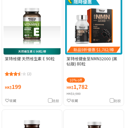
莱特维健 天然维生素 E 90粒
莱特维健金至NMN32000 (黑
钻版) 80粒
(2)
10% off
199
1,782
HK$
HK$
HK$1,980
收藏
比较
收藏
比较