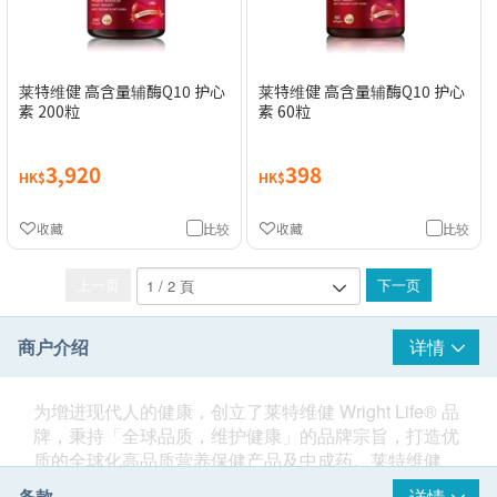
莱特维健 高含量辅酶Q10 护心
莱特维健 高含量辅酶Q10 护心
素 200粒
素 60粒
3,920
398
HK$
HK$
收藏
比较
收藏
比较
上一页
下一页
商户介绍
详情
为增进现代人的健康，创立了莱特维健 Wright Life® 品
牌，秉持「全球品质，维护健康」的品牌宗旨，打造优
质的全球化高品质营养保健产品及中成药。莱特维健
Wright Life® 从中国医药学五千多年的传统药理及药典
条款
详情