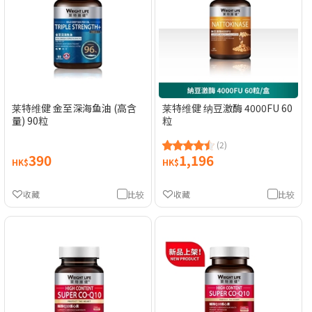
莱特维健 金至深海鱼油 (高含
莱特维健 纳豆激酶 4000FU 60
量) 90粒
粒
(2)
390
1,196
HK$
HK$
收藏
比较
收藏
比较