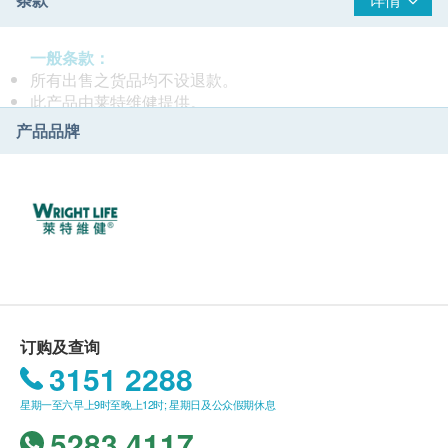
作蓝图，利用最严谨的现今科技及规格，配合尖端技术
人员，研制出品质优良、安全可靠的现代中药，让现代
城市人从基本改善健康，坚守品牌承诺。
一般条款：
所有出售之货品均不设退款。
此产品由莱特维健提供。
如有任何争议，莱特维健及健康网购Health.ESDlife保
产品品牌
留最终决议权。
送货条款：
购买莱特维健产品总额满HK$400，即可享本地免费送
货服务。 账单总额未满HK$400需附加HK$50运费。
我们将于确定订单后3-5个工作天内安排发货。
不排除运送时间会因节日而有所影响。 当八号烈风讯号
悬挂或黑色暴雨警告生效时，送货服务时间将会延迟。
所有订单须视乎相关货品的供应情况再作最后确认。 倘
若生活易未能提供任何订单上的货品，生活易有权拒绝
订购及查询
接受该订单，并且会于送货前透过电话或电邮通知顾客
3151 2288
再作安排。
星期一至六早上9时至晚上12时; 星期日及公众假期休息
保用：
5283 4117