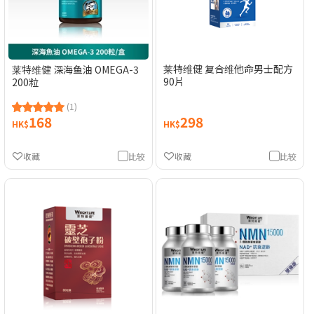
莱特维健 复合维他命男士配方
莱特维健 深海鱼油 OMEGA-3
90片
200粒
(1)
168
298
HK$
HK$
收藏
比较
收藏
比较