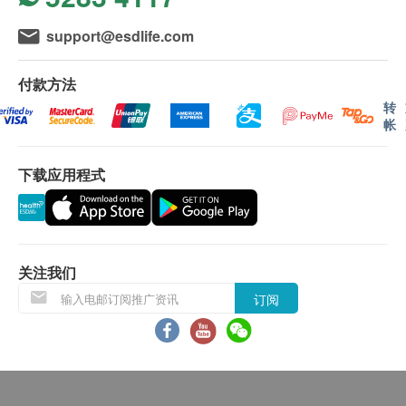
货品质量保证，于顾客收到产品当日起计，食用期应最
少有9个月或以上。
support@esdlife.com
退换条款：
付款方法
当顾客收取已订购之货品时，有责任检查货品是否有损
毁情况，一经确认签收，恕不接受退换。
转
退换产品必须包装完整，如退换之产品有任何残缺或过
帐
期退回，供应商有权不受理。
如有其他损坏或遗漏查询，顾客必须保留有效收据正
下载应用程式
本，并于送货后3个工作天内按下列方式联络 莱特维健
客户服务部跟进。
电邮: cs@wrightlife.com.hk
查询热线： 2114 2333 / 6735 6223
关注我们
订阅