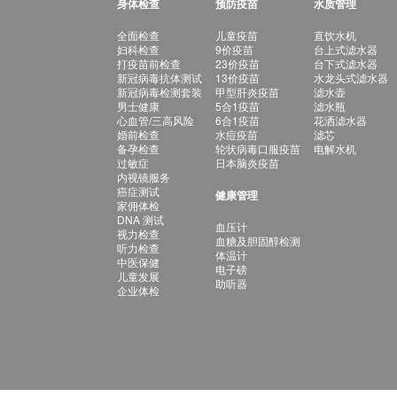
身体检查
预防疫苗
水质管理
全面检查
儿童疫苗
直饮水机
妇科检查
9价疫苗
台上式滤水器
打疫苗前检查
23价疫苗
台下式滤水器
新冠病毒抗体测试
13价疫苗
水龙头式滤水器
新冠病毒检测套装
甲型肝炎疫苗
滤水壶
男士健康
5合1疫苗
滤水瓶
心血管/三高风险
6合1疫苗
花洒滤水器
婚前检查
水痘疫苗
滤芯
备孕检查
轮状病毒口服疫苗
电解水机
过敏症
日本脑炎疫苗
内视镜服务
癌症测试
健康管理
家佣体检
DNA 测试
血压计
视力检查
血糖及胆固醇检测
听力检查
体温计
中医保健
电子磅
儿童发展
助听器
企业体检