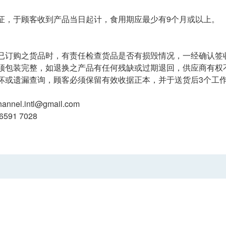
证，于顾客收到产品当日起计，食用期应最少有9个月或以上。
已订购之货品时，有责任检查货品是否有损毁情况，一经确认签
须包装完整，如退换之产品有任何残缺或过期退回，供应商有权
坏或遗漏查询，顾客必须保留有效收据正本，并于送货后3个工作
annel.intl@gmail.com
91 7028