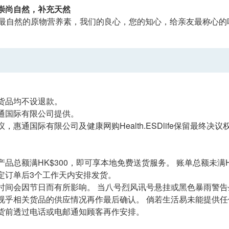
崇尚自然，补充天然
00%最自然的原物营养素，我们的良心，您的知心，给亲友最称心的
货品均不设退款。
通国际有限公司提供。
，惠通国际有限公司及健康网购Health.ESDlife保留最终决议
品总额满HK$300，即可享本地免费送货服务。 账单总额未满HK
定订单后3个工作天内安排发货。
时间会因节日而有所影响。 当八号烈风讯号悬挂或黑色暴雨警
视乎相关货品的供应情况再作最后确认。 倘若生活易未能提供
货前透过电话或电邮通知顾客再作安排。