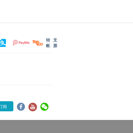
转
支
帐
票
订阅