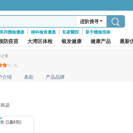
进阶搜寻
美邦體檢優惠
婦科檢查優惠
私家醫院
新手體檢指南
预防疫苗
大湾区体检
银发健康
健康产品
最新
萃之尊
(1)
户介绍
条款
产品品牌
件商品
 (1盒6包)