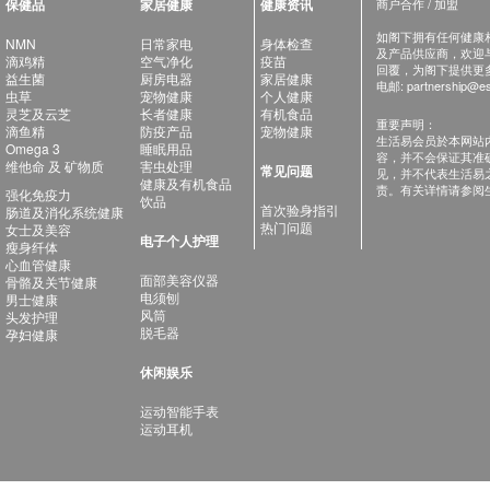
保健品
家居健康
健康资讯
商户合作 / 加盟
如阁下拥有任何健康相关
NMN
日常家电
身体检查
及产品供应商，欢迎与健
滴鸡精
空气净化
疫苗
回覆，为阁下提供更
益生菌
厨房电器
家居健康
电邮:
partnership@es
虫草
宠物健康
个人健康
灵芝及云芝
长者健康
有机食品
重要声明：
滴鱼精
防疫产品
宠物健康
生活易会员於本网站
Omega 3
睡眠用品
容，并不会保证其准
维他命 及 矿物质
害虫处理
常见问题
见，并不代表生活易
健康及有机食品
责。有关详情请参阅
强化免疫力
饮品
首次验身指引
肠道及消化系统健康
热门问题
女士及美容
电子个人护理
瘦身纤体
心血管健康
面部美容仪器
骨骼及关节健康
电须刨
男士健康
风筒
头发护理
脱毛器
孕妇健康
休闲娱乐
运动智能手表
运动耳机