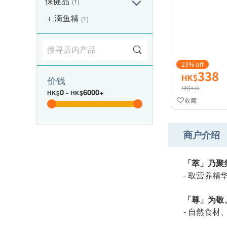
保健品
(1)
滴鱼精
(1)
23% off
338
HK$
价钱
HK$438
0
-
6000+
HK$
HK$
收藏
商户介绍
「萃」乃聚
- 取营养
「尊」为敬
- 自然食