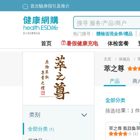
首次驗身指引及推介
热门搜寻：
體檢送現金券/禮品
首页
暑假健康充电
体检套餐
主页
/
保健品
/
萃之尊
产品
商
全部分类
筛选结果：1 
类别
全部分类
萃之尊 虱目鱼萃饮
(1)
(1)