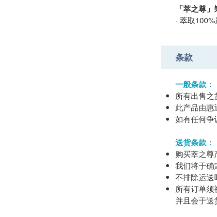
「萃之尊」
- 萃取1
条款
一般条款：
所有出售之
此产品由惠
如有任何争议
送货条款：
购买萃之尊产
我们将于确
不排除运送
所有订单须
并且会于送