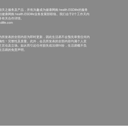
之服务及产品，并有兴趣成为健康网购 health.ESDlife的服务
康网购 health.ESDlife业务发展部联络。我们会于2个工作天内
多有关合作详情。
dlife.com
内所发表的全部内容为即时更新，因此生活易不会预先审查任何内
确性丶完整性及质量。此外，会员所发表的全部内容均属个人意
之言论及立场。如从而引起任何损失或法律纠纷，生活易概不负
生活易的免责声明。