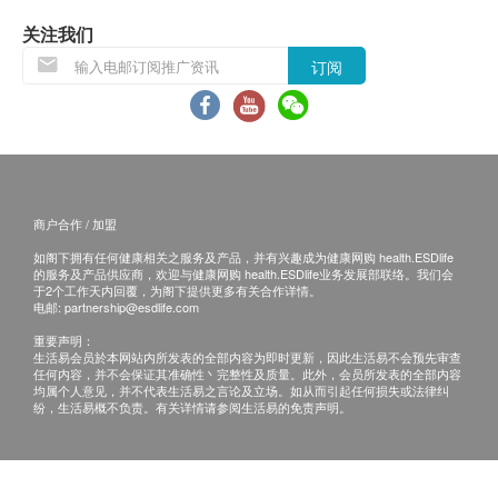
本，并於送货後3个工作天内按下列方式联络健康网购
关注我们
health.ESDlife客户服务部跟进。
订阅
电邮: support@esdlife.com / 健康网购health.ESDlife客
服热线: (852) 3151-2288
商户合作 / 加盟
如阁下拥有任何健康相关之服务及产品，并有兴趣成为健康网购 health.ESDlife
的服务及产品供应商，欢迎与健康网购 health.ESDlife业务发展部联络。我们会
于2个工作天内回覆，为阁下提供更多有关合作详情。
电邮:
partnership@esdlife.com
重要声明：
生活易会员於本网站内所发表的全部内容为即时更新，因此生活易不会预先审查
任何内容，并不会保证其准确性丶完整性及质量。此外，会员所发表的全部内容
均属个人意见，并不代表生活易之言论及立场。如从而引起任何损失或法律纠
纷，生活易概不负责。有关详情请参阅生活易的免责声明。