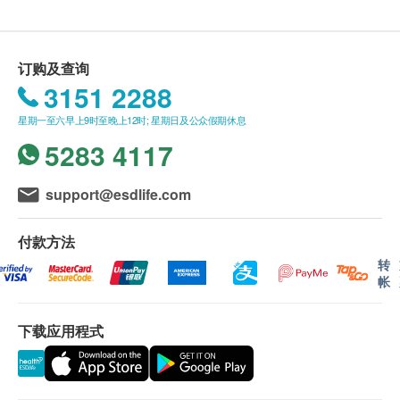
额未满HK$300需附加HK$30运费。 (该费用并不包括
任何运输附加费)。
2. 我们将於确定订单後3-5个工作天内安排发货。
3. 不排除运送时间会因节日而有所影响。当八号烈风讯
订购及查询
号悬掛或黑色暴雨警告生效时，送货服务时间将会延
3151 2288
迟。
星期一至六早上9时至晚上12时; 星期日及公众假期休息
4. 所有订单须视乎相关货品的供应情况再作最後确认。
倘若健康网购health.ESDlife未能提供任何订单上的货
5283 4117
品，健康网购health.ESDlife有权拒绝接受该订单，并
且会於送货前透过电话或电邮通知顾客再作安排。
support@esdlife.com
保证：
付款方法
1. 货品质量保證，於顾客收到产品当日起计，食用期应
最少有6个月或以上。
转
帐
退换条款：
1. 当顾客收取已订购之货品时，有责任检查货品是否有
下载应用程式
损毁情况，一经确认签收，恕不接受退换。
2. 退换产品必须包装完整，如退换之产品有任何残缺或
过期退回，供应商有权不受理。
3. 如有其他损坏或遗漏查询，顾客必须保留有效收据正