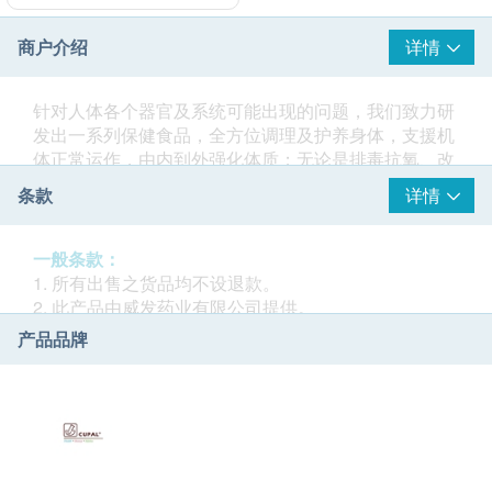
商户介绍
详情
针对人体各个器官及系统可能出现的问题，我们致力研
发出一系列保健食品，全方位调理及护养身体，支援机
体正常运作，由内到外强化体质；无论是排毒抗氧、改
善睡眠质素、提升免疫力、压力及情绪管理，以至维持
条款
详情
脑部功能和保护心血管健康，【调理个™】均照顾到都
市人的不同健康需要。
一般条款：
1. 所有出售之货品均不设退款。
2. 此产品由威发药业有限公司提供。
3. 如有任何争议，威发药业有限公司及健康网购
产品品牌
health.ESDlife保留最终决议权。
送货条款：
1. 每张订单购买古宝, 纽美, 澳洲净痘, 佳力, 紫花油, 调
理个等品牌产品总额满HK$300，即可享香港本地免费
送货服务（不包括需入仓等附加费）。每张订单账单总