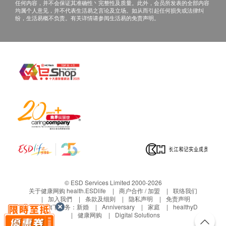
任何内容，并不会保证其准确性丶完整性及质量。此外，会员所发表的全部内容
已使用或因您個人原因而造成任何損壞的商品均不能退
均属个人意见，并不代表生活易之言论及立场。如从而引起任何损失或法律纠
纷，生活易概不负责。有关详情请参阅生活易的免责声明。
換。
只限更換相同型號之產品，一張訂單只可進行一次退
貨。
如發現產品品質不符合生產標準，必須要在收貨後7天
內完成以下程序
自攜產品（出示有效發票，收據）到官方維修部檢查及
領取檢查報告，證實貨品品質不符合生產標準, 並無人
為損壞
收到維修部檢查報告後,將檢查報告連同訂單號碼遞交去
Best Life Home CS, 商戶會透過Best Life Home CS進
行回收或換貨
**更換產品須知必須：
必須出示有效發票，收據
更換之貨品必須連同完整包裝、配件、說明書及未填寫
之保用証一併退回。
© ESD Services Limited 2000-2026
更換之貨品必須沒有損壞、損毀及曾經濕水之現象。
关于健康网购 health.ESDlife
商户合作 / 加盟
联络我们
已於網上登記保用或曾被維修之產品不可更換。
加入我們
条款及细则
隐私声明
免责声明
生活易旗下业务：
新婚
Anniversary
家庭
healthyD
當7天更換產品保障過後而產品在廠方保用期內，顧客
健康网购
Digital Solutions
亦可享有由代理商所提供之保用，更可自行把產品交回