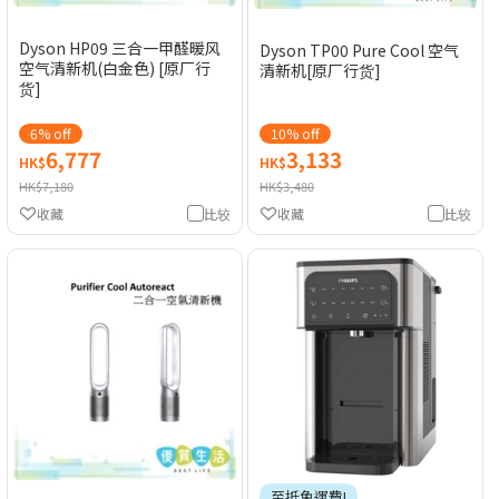
Dyson HP09 三合一甲醛暖风
Dyson TP00 Pure Cool 空气
空气清新机(白金色) [原厂行
清新机[原厂行货]
货]
6% off
10% off
6,777
3,133
HK$
HK$
HK$7,180
HK$3,480
收藏
比较
收藏
比较
至抵免運費!