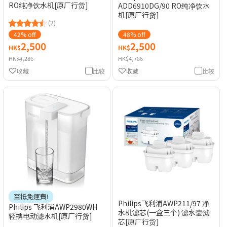
RO纯净饮水机[原厂行货]
ADD6910DG/90 RO纯净饮水
机[原厂行货]
(2)
42% off
48% off
2,500
2,500
HK$
HK$
HK$4,286
HK$4,786
收藏
比较
收藏
比较
至抵免運費!
Philips飞利浦AWP211/97 净
Philips 飞利浦AWP2980WH
水机滤芯(一盒三个) 滤水壸滤
轻携电动滤水机[原厂行货]
芯[原厂行货]