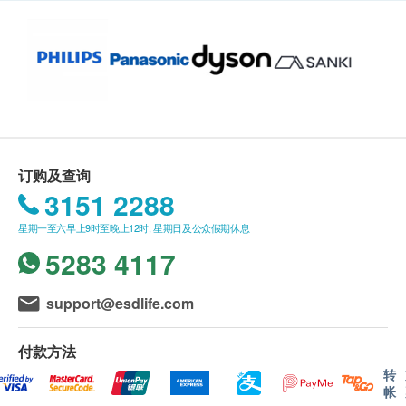
貨上門服務
賬單總額未滿HK$
500
需附加HK$
100
運費
送貨服務：
不同送貨地區設特定送貨時間，由商戶安排，但客人可
任選星期一至六 (赤柱,淺水灣,深水灣,大潭及西貢只安
排星期二,四六送貨。)
不送貨至離島,禁區及指定地區(包括半山馬己仙硤道, 柯
士甸山道, 沙田觀音花園)
订购及查询
額外附加費：如送貨地點需上樓梯（包括住宅外樓梯）
3151 2288
每層（由地面往上多於4級，至14級作一層計算）將收
星期一至六早上9时至晚上12时; 星期日及公众假期休息
取附加費：$60/層
指定產品樓梯費用:
5283 4117
300公升以上雪櫃 $100/層
2匹冷氣機以上 $100/層
support@esdlife.com
如送貨地點需入村屋而車輛無法直達（需徒步入村）將
收取額外附加費(現場報價)
付款方法
送貨安排：
转
商品會於訂單確認付款後 3-6 個工作天內送出，送貨時
帐