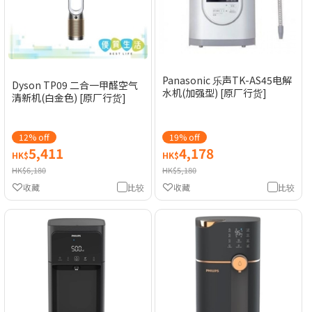
Panasonic 乐声TK-AS45电解
Dyson TP09 二合一甲醛空气
水机(加强型) [原厂行货]
清新机(白金色) [原厂行货]
12% off
19% off
5,411
4,178
HK$
HK$
HK$6,180
HK$5,180
收藏
比较
收藏
比较