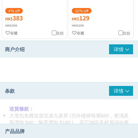
4% off
35% off
383
129
HK$
HK$
HK$399
HK$199
收藏
比较
收藏
比较
商户介绍
详情
条款
详情
送貨條款：
大電包免費送貨至港九新界 (另外樓梯每層$60，東涌及
馬灣加 $40 ; 愉景灣加 $160 )， 其它地區及村屋請向商
戶查詢另行報價。
产品品牌
購買 小電產品總額滿HK$
500
，即可享一般地區免費送