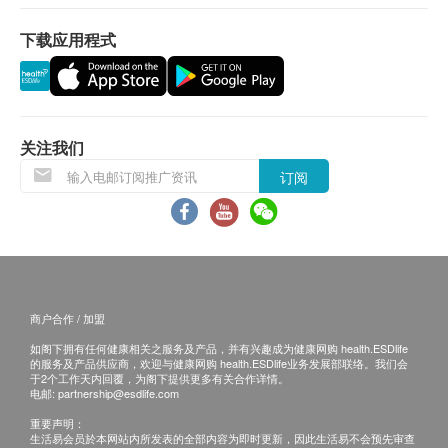
間為星期一至六(公眾假期除外)，上午 9:30 時至下午 6
時。在正常情況下, 訂單一經確認, 便不接受更改送貨地
下载应用程式
址。
送貨服務有可能因天氣、交通、地區或其他因素而暫停
或延期，送貨時間將會另作安排。
如商品已到達收貨地址而沒有人簽收或因客戶問題引致
貨品未能送達收貨地點或客戶要求取消訂單或客戶拒收
关注我们
貨品或需改期送貨，客戶仍需承擔該次送貨之費用。再
订阅
次安排送貨服務，顧客必須再支付實際運費及特別地區
附加費用或到指定地點自行提取。
產品不設同日送貨安裝服務，如客戶需代約安裝服務，
請另行預約。
所有訂單須視乎相關貨品的供應情況再作最後確認。倘
若未能提供閣下訂單上之任何產品或服務，將會於送貨
或取貨前透過電話, 電郵或WhatsApp通知閣下另行安
商户合作 / 加盟
排。
如阁下拥有任何健康相关之服务及产品，并有兴趣成为健康网购 health.ESDlife
的服务及产品供应商，欢迎与健康网购 health.ESDlife业务发展部联络。我们会
退貨安排：
于2个工作天内回覆，为阁下提供更多有关合作详情。
电邮:
partnership@esdlife.com
除更換保障情況外，所有已出售的貨品均不可退款。產
品有價格波動性，售價以出單當刻為準，及後若有價格
重要声明：
生活易会员於本网站内所发表的全部内容为即时更新，因此生活易不会预先审查
調整或促銷恕不能退回差價。