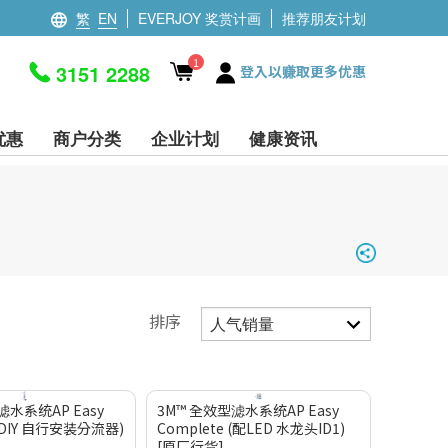
繁
EN
EVERJOY 奖赏计画
推荐朋友计划
1
3151 2288
登入以赚取更多优惠
优惠
商户分类
企业计划
健康资讯
排序
滤水系统AP Easy
3M™ 全效型滤水系统AP Easy
 (DIY 自行安装分流器)
Complete (配LED 水龙头ID1)
[原厂行货]