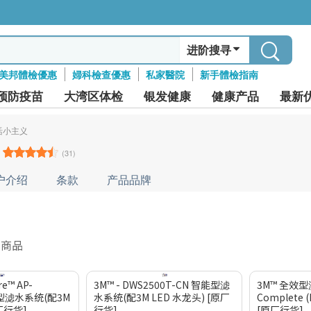
进阶搜寻
美邦體檢優惠
婦科檢查優惠
私家醫院
新手體檢指南
预防疫苗
大湾区体检
银发健康
健康产品
最新
活小主义
(31)
户介绍
条款
产品品牌
件商品
re™ AP-
3M™ - DWS2500T-CN 智能型滤
3M™ 全效型
业型滤水系统(配3M
水系统(配3M LED 水龙头) [原厂
Complete
厂行货]
行货]
[原厂行货]