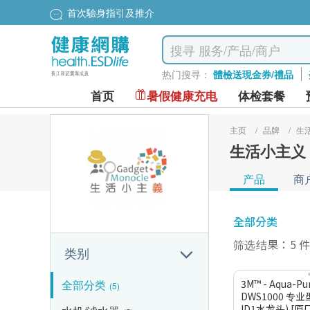
首次驗身指引及推介
热门搜寻：
體檢送現金券/禮品
首页
暑假健康充电
体检套餐
主页
/
品牌
/
生
生活小主义
产品
商
全部分类
筛选结果：5 
类别
全部分类
3M™ - Aqua-Pu
(5)
DWS1000 专
ID1水龙头) [原