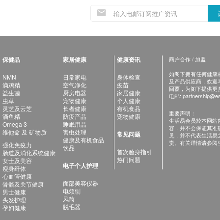
保健品
家居健康
健康资讯
商户合作 / 加盟
如阁下拥有任何健康相关
NMN
日常家电
身体检查
及产品供应商，欢迎与健
滴鸡精
空气净化
疫苗
回覆，为阁下提供更
益生菌
厨房电器
家居健康
电邮:
partnership@es
虫草
宠物健康
个人健康
灵芝及云芝
长者健康
有机食品
重要声明：
滴鱼精
防疫产品
宠物健康
生活易会员於本网站
Omega 3
睡眠用品
容，并不会保证其准
维他命 及 矿物质
害虫处理
常见问题
见，并不代表生活易
健康及有机食品
责。有关详情请参阅
强化免疫力
饮品
首次验身指引
肠道及消化系统健康
热门问题
女士及美容
电子个人护理
瘦身纤体
心血管健康
面部美容仪器
骨骼及关节健康
电须刨
男士健康
风筒
头发护理
脱毛器
孕妇健康