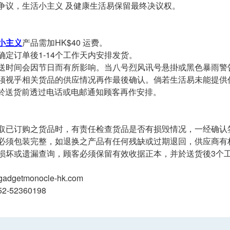
争议，生活小主义 及健康生活易保留最终决议权。
小主义
产品需加HK$40 运费。
确定订单後1-14个工作天内安排发货。
送时间会因节日而有所影响。当八号烈风讯号悬掛或黑色暴雨警
须视乎相关货品的供应情况再作最後确认。倘若生活易未能提供
於送货前透过电话或电邮通知顾客再作安排。
取已订购之货品时，有责任检查货品是否有损毁情况，一经确认
必须包装完整，如退换之产品有任何残缺或过期退回，供应商有
损坏或遗漏查询，顾客必须保留有效收据正本，并於送货後3个工
adgetmonocle-hk.com
2-52360198