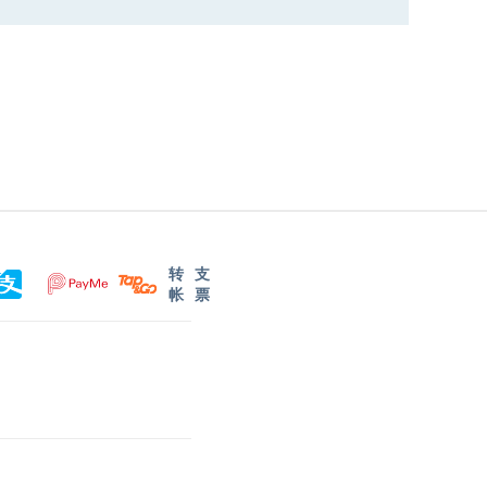
转
支
帐
票