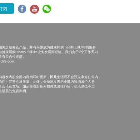
订阅
之服务及产品，并有兴趣成为健康网购 health.ESDlife的服务
康网购 health.ESDlife业务发展部联络。我们会于2个工作天内
多有关合作详情。
dlife.com
内所发表的全部内容为即时更新，因此生活易不会预先审查任何内
确性丶完整性及质量。此外，会员所发表的全部内容均属个人意
之言论及立场。如从而引起任何损失或法律纠纷，生活易概不负
生活易的免责声明。