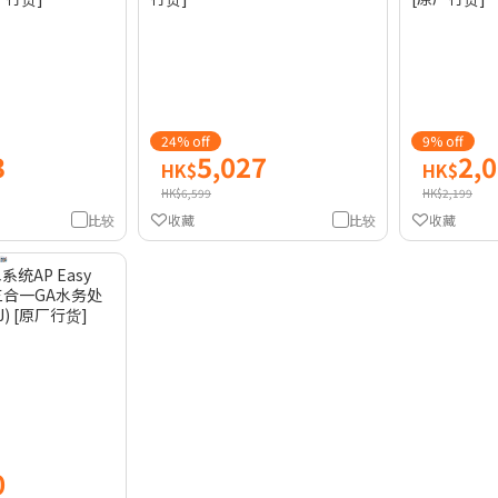
24% off
9% off
3
5,027
2,
HK$
HK$
HK$6,599
HK$2,199
比较
收藏
比较
收藏
系统AP Easy
(配三合一GA水务处
) [原厂行货]
0