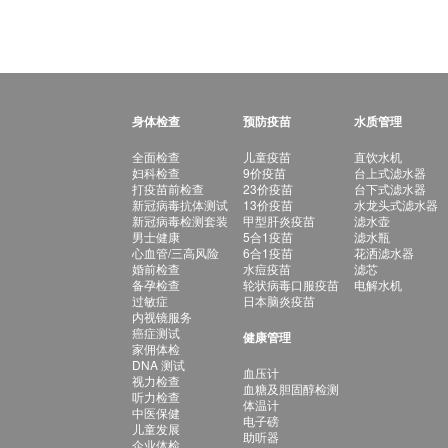
身体检查
预防疫苗
水质管理
全面检查
儿童疫苗
直饮水机
妇科检查
9价疫苗
台上式滤水器
打疫苗前检查
23价疫苗
台下式滤水器
新冠病毒抗体测试
13价疫苗
水龙头式滤水器
新冠病毒检测套装
甲型肝炎疫苗
滤水壶
男士健康
5合1疫苗
滤水瓶
心血管/三高风险
6合1疫苗
花洒滤水器
婚前检查
水痘疫苗
滤芯
备孕检查
轮状病毒口服疫苗
电解水机
过敏症
日本脑炎疫苗
内视镜服务
癌症测试
健康管理
家佣体检
DNA 测试
血压计
视力检查
血糖及胆固醇检测
听力检查
体温计
中医保健
电子磅
儿童发展
助听器
企业体检