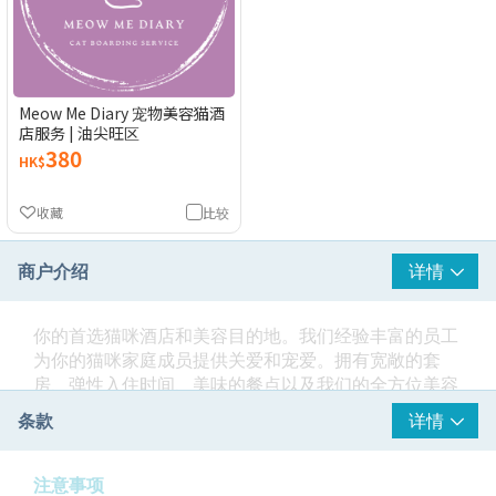
Meow Me Diary 宠物美容猫酒
店服务 | 油尖旺区
380
HK$
收藏
比较
商户介绍
详情
你的首选猫咪酒店和美容目的地。我们经验丰富的员工
为你的猫咪家庭成员提供关爱和宠爱。拥有宽敞的套
房、弹性入住时间、美味的餐点以及我们的全方位美容
服务，我们确保你的猫咪享受放松和恢复活力的住宿体
条款
详情
验。
地址：九龙佐敦上海街62号AVA62一楼
营业时间：星期一至五11:00am - 3:00pm & 5:00pm -
注意事项