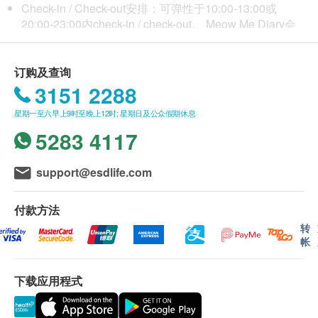
9:00pm; 星期六至日 11:00am - 7:00pm
Check-in / Check-out安排：可弹性于10:00-13:00或
电話号码：9633 9323
20:00-23:00内check-in / check-out。 Meow Me Diary会
于住前一至两天与主人预约入住及接回时间，以便双方
安排时间。
请预留大约半小时安排猫猫入住事宜
订购及查询
由于房间数量有限，故此不设选择指定的房间，如需指
3151 2288
定房间，请先与职员联络。
星期一至六早上9时至晚上12时; 星期日及公众假期休息
入住前准备
请于入住前一个月内先为猫猫滴颈杜蚤，以保障所有猫
5283 4117
猫的健康(客人必须拍片证明已完全此项预防及把影片
传送给本店作纪录，影片须包含拍摄的日期，如新闻台
support@esdlife.com
或手机锁屏的日期)
请主人带备以下物品：
付款方法
1. 猫猫具有效3合1防疫针之针卡正本 (政府法例规定)
2. 粮食 (以免猫猫因突然转粮而肠胃不适)
转
帐
3. 猫猫平常用的床仔、玩具、有猫猫及主人气味的衣物
或毛巾等
下载应用程式
*本店免费提供豆腐砂及饮食碗，客人亦可自备饮食碗
及电动饮水机(如客人自备易碎的饮食碗等用具，本店