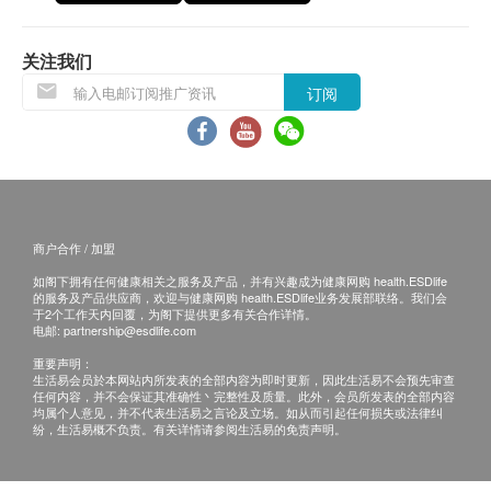
不负责其碎裂的后果)
房间CCTV：
关注我们
本店会每天拍照/拍片向主人汇报猫猫情况，CCTV属附
订阅
加收费项目，客人可于预订后决定是否需要此项目
商户合作 / 加盟
如阁下拥有任何健康相关之服务及产品，并有兴趣成为健康网购 health.ESDlife
的服务及产品供应商，欢迎与健康网购 health.ESDlife业务发展部联络。我们会
于2个工作天内回覆，为阁下提供更多有关合作详情。
电邮:
partnership@esdlife.com
重要声明：
生活易会员於本网站内所发表的全部内容为即时更新，因此生活易不会预先审查
任何内容，并不会保证其准确性丶完整性及质量。此外，会员所发表的全部内容
均属个人意见，并不代表生活易之言论及立场。如从而引起任何损失或法律纠
纷，生活易概不负责。有关详情请参阅生活易的免责声明。