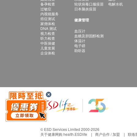
备孕检查
轮状病毒口服疫苗
电解水机
过敏症
日本脑炎疫苗
内视镜服务
癌症测试
健康管理
家佣体检
DNA 测试
血压计
视力检查
血糖及胆固醇检测
听力检查
体温计
中医保健
电子磅
儿童发展
助听器
企业体检
© ESD Services Limited 2000-2026
关于健康网购 health.ESDlife
商户合作 / 加盟
联络