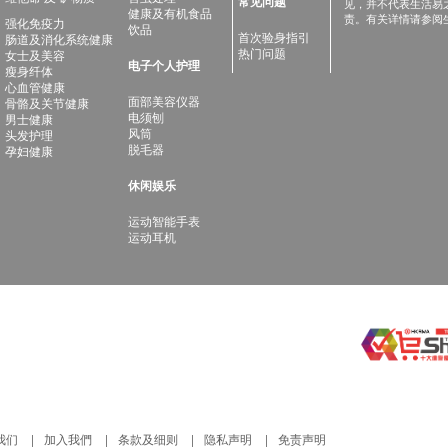
常见问题
见，并不代表生活易
健康及有机食品
责。有关详情请参阅
强化免疫力
饮品
首次验身指引
肠道及消化系统健康
热门问题
女士及美容
电子个人护理
瘦身纤体
心血管健康
面部美容仪器
骨骼及关节健康
电须刨
男士健康
风筒
头发护理
脱毛器
孕妇健康
休闲娱乐
运动智能手表
运动耳机
我们
加入我們
条款及细则
隐私声明
免责声明