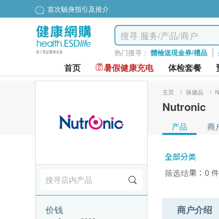
首次驗身指引及推介
热门搜寻：
體檢送現金券/禮品
首页
暑假健康充电
体检套餐
主页
/
保健品
/
N
Nutronic
产品
商
全部分类
筛选结果：0 
价钱
商户介绍