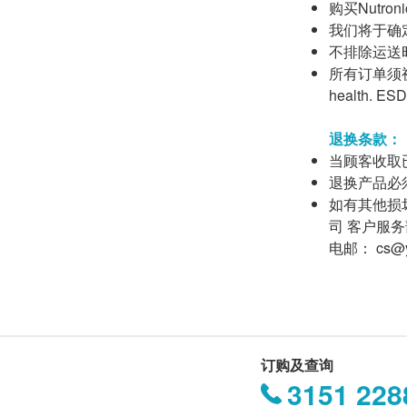
购买Nutr
我们将于确
不排除运送
所有订单须视
health
退换条款：
当顾客收取
退换产品必
如有其他损
司 客户服
电邮： cs@y
订购及查询
3151 228