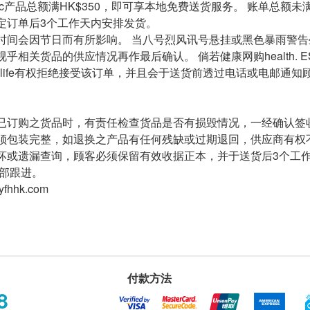
onic产品总额满HK$350，即可享本地免费送货服务。 账单总额未满
定订单后3个工作天内安排发货。
时间会因节日而有所影响。 当八号烈风讯号悬挂或黑色暴雨警
乎相关货品的供应情况再作最后确认。 倘若健康网购health. E
. ESDlife有权拒绝接受该订单，并且会于送货前透过电话或电邮通
已订购之货品时，有责任检查货品是否有损毁情况，一经确认签
须包装完整，如退换之产品有任何残缺或过期退回，供应商有权
坏或遗漏查询，顾客必须保留有效收据正本，并于送货后3个工作
务部跟进。
fhhk.com
付款方法
8