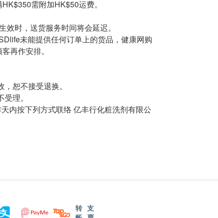
HK$350需附加HK$50运费。
告生效时，送货服务时间将会延迟。
SDlife未能提供任何订单上的货品，健康网购
知顾客再作安排。
收，恕不接受退换。
不受理。
天内按下列方式联络 亿丰行化粧洗剂有限公
转
支
帐
票