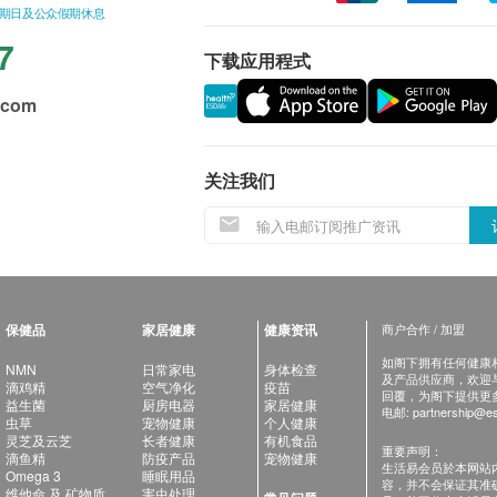
星期日及公众假期休息
7
下载应用程式
.com
关注我们
保健品
家居健康
健康资讯
商户合作 / 加盟
如阁下拥有任何健康相关
NMN
日常家电
身体检查
及产品供应商，欢迎与健
滴鸡精
空气净化
疫苗
回覆，为阁下提供更
益生菌
厨房电器
家居健康
电邮:
partnership@es
虫草
宠物健康
个人健康
灵芝及云芝
长者健康
有机食品
重要声明：
滴鱼精
防疫产品
宠物健康
生活易会员於本网站
Omega 3
睡眠用品
容，并不会保证其准
维他命 及 矿物质
害虫处理