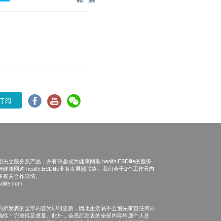
订阅
之服务及产品，并有兴趣成为健康网购 health.ESDlife的服务
康网购 health.ESDlife业务发展部联络。我们会于2个工作天内
多有关合作详情。
dlife.com
内所发表的全部内容为即时更新，因此生活易不会预先审查任何内
确性丶完整性及质量。此外，会员所发表的全部内容均属个人意