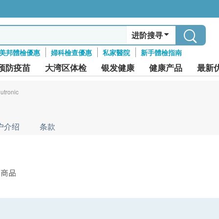
进阶搜寻
美邦體檢優惠
婦科檢查優惠
私家醫院
新手體檢指南
预防疫苗
大湾区体检
银发健康
健康产品
最新
utronic
户介绍
条款
件商品