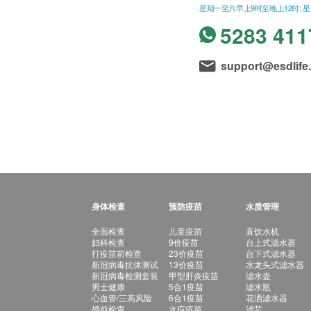
星期一至六早上9时至晚上12时; 
5283 411
support@esdlife
身体检查
预防疫苗
水质管理
全面检查
儿童疫苗
直饮水机
妇科检查
9价疫苗
台上式滤水器
打疫苗前检查
23价疫苗
台下式滤水器
新冠病毒抗体测试
13价疫苗
水龙头式滤水器
新冠病毒检测套装
甲型肝炎疫苗
滤水壶
男士健康
5合1疫苗
滤水瓶
心血管/三高风险
6合1疫苗
花洒滤水器
婚前检查
水痘疫苗
滤芯