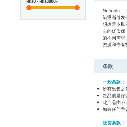
0
-
6000+
HK$
HK$
Nutron
染逐渐引发
想改善皮肤健
主的优质保 
的不同需求
资源和专有
条款
一般条款：
所有出售之
货品质量保
此产品由 
如有任何争议
送货条款：